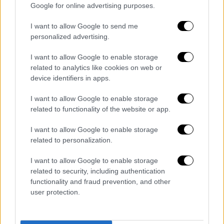
ηχηρό μήνυμα
Google for online advertising purposes.
Το κορίτσι με τίτλο «Bihar» που
I want to allow Google to send me
δημιούργησε ο Μεξικανός καλλιτέχνης
personalized advertising.
Ρούμπεν Ορόσκο έχει στόχο να
προβληματίσει κα να προκαλέσει συζήτηση
I want to allow Google to enable storage
γύρω από το θέμα
related to analytics like cookies on web or
device identifiers in apps.
I want to allow Google to enable storage
related to functionality of the website or app.
I want to allow Google to enable storage
related to personalization.
I want to allow Google to enable storage
related to security, including authentication
functionality and fraud prevention, and other
user protection.
Αθλητισμός
|
04.03.2020 14:55
Copa Del Rey: Αποκλειστικά οι