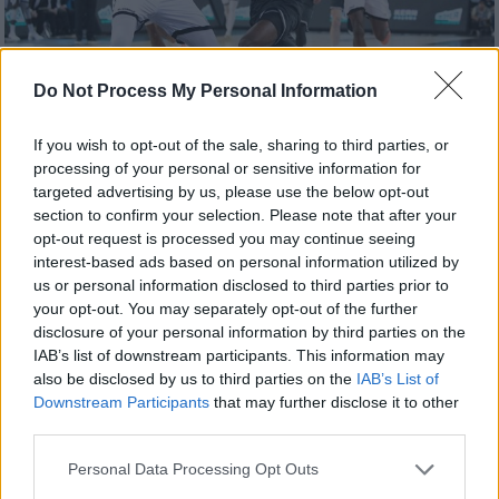
Do Not Process My Personal Information
If you wish to opt-out of the sale, sharing to third parties, or
processing of your personal or sensitive information for
Αθλητισμός
|
16.04.2025 23:00
targeted advertising by us, please use the below opt-out
section to confirm your selection. Please note that after your
ΠΑΟΚ μπορείς! Ηττήθηκε απ' την
opt-out request is processed you may continue seeing
Μπιλμπάο ο Δικέφαλος που θα
interest-based ads based on personal information utilized by
κυνηγήσει την ανατροπή για την κούπα
us or personal information disclosed to third parties prior to
στη Θεσσαλονίκη
your opt-out. You may separately opt-out of the further
disclosure of your personal information by third parties on the
Η Μπιλμπάο επικράτησε 72-65 του ΠΑΟΚ
IAB’s list of downstream participants. This information may
στον πρώτο τελικό του FIBA Europe Cup
also be disclosed by us to third parties on the
IAB’s List of
Downstream Participants
that may further disclose it to other
third parties.
Please note that this website/app uses one or more Google
Personal Data Processing Opt Outs
services and may gather and store information including but