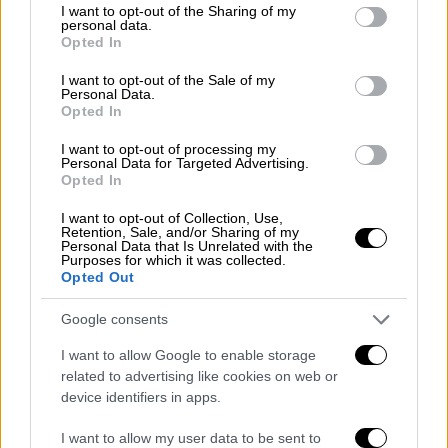
not limited to your visit or usage behaviour. You may click to
I want to opt-out of the Sharing of my
personal data.
grant or deny consent to Google and its third-party tags to
Opted In
use your data for below specified purposes in below Google
consent section.
I want to opt-out of the Sale of my
Personal Data.
Opted In
I want to opt-out of processing my
Personal Data for Targeted Advertising.
Opted In
I want to opt-out of Collection, Use,
Retention, Sale, and/or Sharing of my
Personal Data that Is Unrelated with the
Purposes for which it was collected.
Opted Out
Google consents
I want to allow Google to enable storage
Κόσμος
|
29.09.2021 13:12
related to advertising like cookies on web or
Κλιματική κρίση: Το άγαλμα που κόβει
device identifiers in apps.
την ανάσα - Κοιτά στα μάτια και στέλνει
I want to allow my user data to be sent to