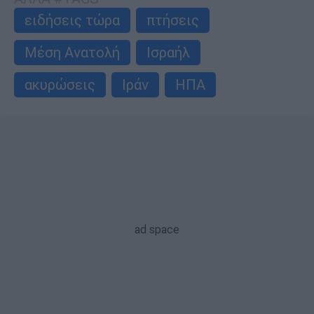
ειδήσεις τώρα
πτήσεις
Μέση Ανατολή
Ισραήλ
ακυρώσεις
Ιράν
ΗΠΑ