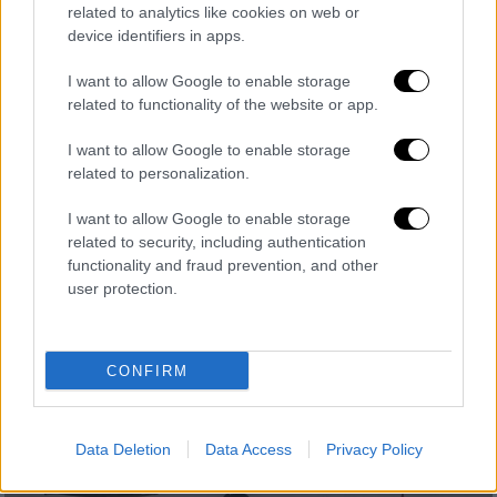
related to analytics like cookies on web or
Η Aegean προχωρά σε νέες ακυρώσεις
device identifiers in apps.
πτήσεων λόγω του πολέμου στη Μέση
Ανατολή - Δείτε ποιες επηρεάζονται
I want to allow Google to enable storage
related to functionality of the website or app.
Οι ακυρώσεις αφορούν πτήσεις από και
προς τα αεροδρόμια του Τελ Αβίβ, του του
I want to allow Google to enable storage
Ερμπίλ, της Βαγδάτης, της Βηρυτού, του
related to personalization.
Ντουμπάι, του Ριάντ και του Αμάν
I want to allow Google to enable storage
related to security, including authentication
functionality and fraud prevention, and other
user protection.
CONFIRM
Data Deletion
Data Access
Privacy Policy