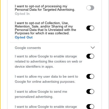
φέρνει ο πόλεμος - Πού θα κυμανθούν οι
I want to opt-out of processing my
Personal Data for Targeted Advertising.
ανατιμήσεις στην Aegean
Opted In
Ποιοι «γλιτώνουν» τις αυξήσεις της Aegean
I want to opt-out of Collection, Use,
Retention, Sale, and/or Sharing of my
Personal Data that Is Unrelated with the
Purposes for which it was collected.
Opted Out
Google consents
I want to allow Google to enable storage
related to advertising like cookies on web or
device identifiers in apps.
I want to allow my user data to be sent to
Google for online advertising purposes.
I want to allow Google to send me
personalized advertising.
I want to allow Google to enable storage
Ελλάδα
|
16.03.2026 23:13