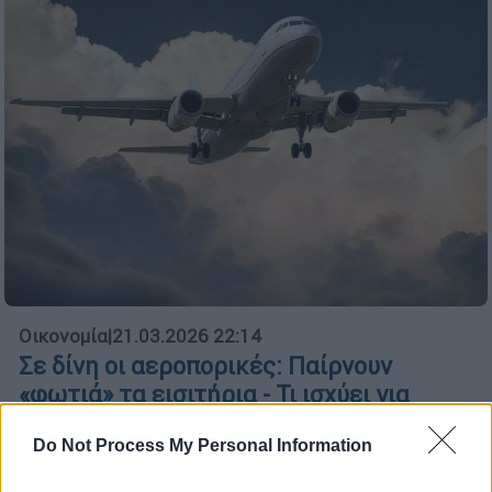
Οικονομία
|
21.03.2026 22:14
Σε δίνη οι αεροπορικές: Παίρνουν
«φωτιά» τα εισιτήρια - Τι ισχύει για
Aegean και Sky Express
Do Not Process My Personal Information
Οι 20 μεγαλύτερες εισηγμένες αεροπορικές
εταιρείες έχουν χάσει περίπου 53 δισ.