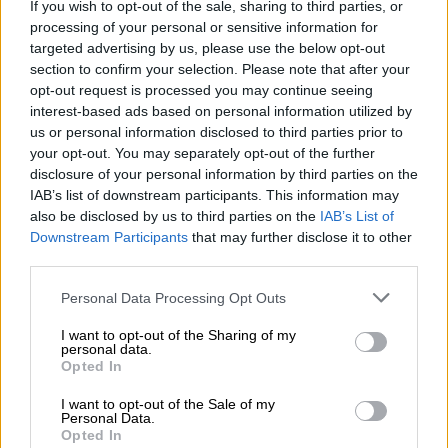
If you wish to opt-out of the sale, sharing to third parties, or
δολάρια σε χρηματιστηριακή αξία από την
processing of your personal or sensitive information for
έναρξη της σύγκρουσης
targeted advertising by us, please use the below opt-out
section to confirm your selection. Please note that after your
opt-out request is processed you may continue seeing
interest-based ads based on personal information utilized by
us or personal information disclosed to third parties prior to
your opt-out. You may separately opt-out of the further
disclosure of your personal information by third parties on the
IAB’s list of downstream participants. This information may
also be disclosed by us to third parties on the
IAB’s List of
Downstream Participants
that may further disclose it to other
third parties.
Please note that this website/app uses one or more Google
Personal Data Processing Opt Outs
services and may gather and store information including but
not limited to your visit or usage behaviour. You may click to
I want to opt-out of the Sharing of my
personal data.
grant or deny consent to Google and its third-party tags to
Opted In
use your data for below specified purposes in below Google
consent section.
I want to opt-out of the Sale of my
Οικονομία
|
19.03.2026 20:32
Personal Data.
Opted In
Αυξήσεις στα αεροπορικά εισιτήρια