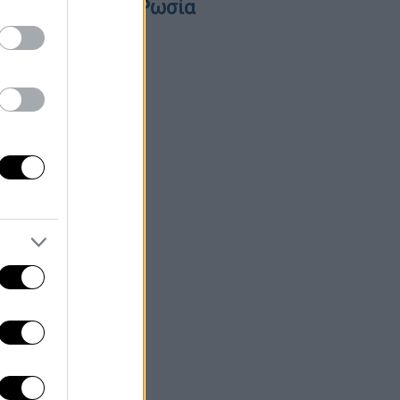
υκρανία από τη Ρωσία