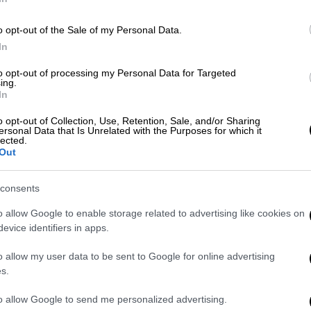
Ο
o opt-out of the Sale of my Personal Data.
Πολιτική
|
19.09.2021 16:43
In
Τσίπρας: Στόχος η νίκη στις
to opt-out of processing my Personal Data for Targeted
εκλογές - Το αποτέλεσμα θα
ing.
In
κρίνει τις συνεργασίες
o opt-out of Collection, Use, Retention, Sale, and/or Sharing
Ο αρχηγός της αξιωματικής
ersonal Data that Is Unrelated with the Purposes for which it
αντιπολίτευσης τόνισε πως δεν έχει
lected.
Out
στόχο κυβέρνηση μειοψηφίας και
ζήτησε νίκη και με διαφορά από τη
ΝΔ
consents
o allow Google to enable storage related to advertising like cookies on
evice identifiers in apps.
o allow my user data to be sent to Google for online advertising
Πολιτική
|
19.09.2021 16:04
s.
Τσίπρας στη ΔΕΘ: Στόχος του
to allow Google to send me personalized advertising.
ΣΥΡΙΖΑ η νίκη στις εκλογές και