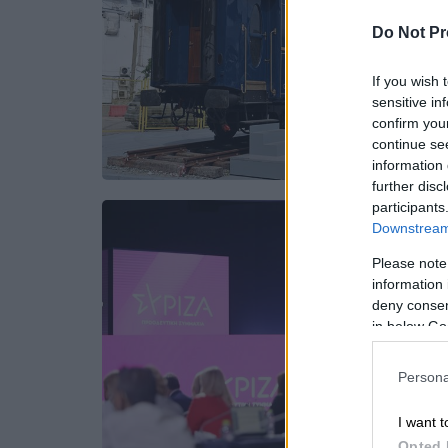
Do Not Pr
If you wish 
sensitive in
confirm you
continue se
information 
further disc
participants
Downstream 
Please note
information 
deny consent
in below Go
Persona
I want t
Opted 