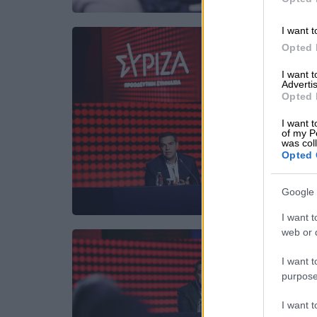
I want t
Opted 
I want 
Advertis
Opted 
I want t
of my P
was col
Opted 
Google 
I want t
web or d
I want t
purpose
I want 