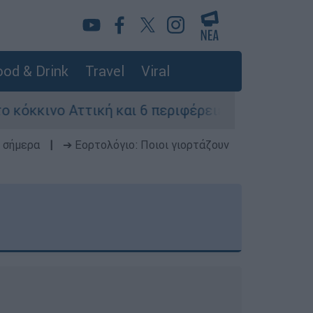
od & Drink
Travel
Viral
ττική και 6 περιφέρειες λόγω καύσωνα - Επί ποδ
 σήμερα
|
➔ Εορτολόγιο: Ποιοι γιορτάζουν