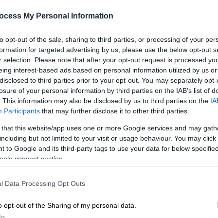
Simplon - Orient Express
ocess My Personal Information
Το Simplon - Orient Express
δρομολογήθηκε για πρώτη φορά στη
to opt-out of the sale, sharing to third parties, or processing of your per
ΑΘ
χώρα μας το 1920, με διακλάδωση της
formation for targeted advertising by us, please use the below opt-out s
Α
βασικής διαδρομής Παρίσι -
r selection. Please note that after your opt-out request is processed y
Κωνσταντινούπολη από Βελιγράδι για
0
eing interest-based ads based on personal information utilized by us or
Θεσσαλονίκη και Αθήνα
disclosed to third parties prior to your opt-out. You may separately opt-
losure of your personal information by third parties on the IAB’s list of
. This information may also be disclosed by us to third parties on the
IA
Participants
that may further disclose it to other third parties.
Με
Πολιτική
|
20.09.2021 07:22
Μ
 that this website/app uses one or more Google services and may gath
Τα μηνύματα Τσίπρα από τη ΔΕΘ:
0
including but not limited to your visit or usage behaviour. You may click 
Η μεσαία τάξη, οι εκλογές και «ο
 to Google and its third-party tags to use your data for below specifi
ήλιος που θα ανατείλει»
ogle consent section.
Η διήμερη παρουσία του προέδρου
l Data Processing Opt Outs
του ΣΥΡΙΖΑ-Προοδευτική Συμμαχία
ΑΠ
στην 85η ΔΕΘ τα είχε όλα
o opt-out of the Sharing of my personal data.
Ν
In