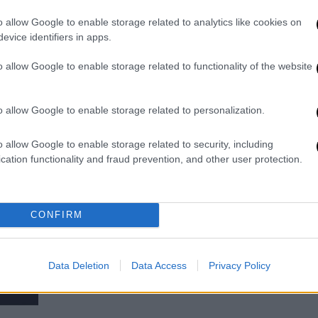
μάλιστα με διαφορά
o allow Google to enable storage related to analytics like cookies on
Τι απάντησε σε ερώτηση του
evice identifiers in apps.
ethnos.gr ο πρόεδρος του ΣΥΡΙΖΑ-ΠΣ
o allow Google to enable storage related to functionality of the website
o allow Google to enable storage related to personalization.
o allow Google to enable storage related to security, including
Πολιτική
|
19.09.2021 15:13
cation functionality and fraud prevention, and other user protection.
Τσίπρας στο ethnos.gr: Δεν
παρεμβαίνουμε στις διαδικασίες
του ΚΙΝΑΛ - Σημασία έχουν οι
CONFIRM
πολιτικές όχι τα πρόσωπα
Τι είπε ο πρόεδρος του ΣΥΡΙΖΑ σε
Data Deletion
Data Access
Privacy Policy
ερώτηση της Βούλας Κεχαγιά