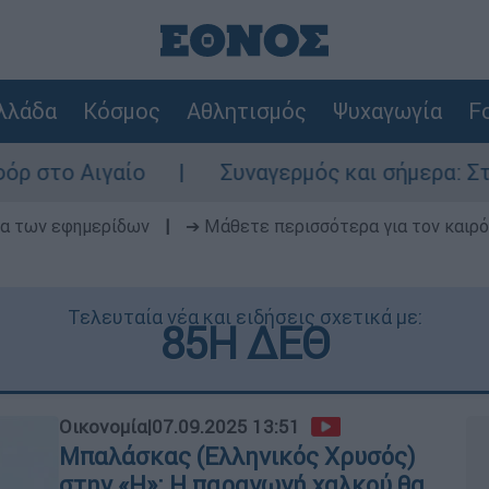
λλάδα
Κόσμος
Αθλητισμός
Ψυχαγωγία
Fo
ίο
Συναγερμός και σήμερα: Στο κόκκινο Α
δα των εφημερίδων
|
➔ Μάθετε περισσότερα για τον καιρό
Τελευταία νέα και ειδήσεις σχετικά με:
85Η ΔΕΘ
Οικονομία
|
07.09.2025 13:51
Μπαλάσκας (Ελληνικός Χρυσός)
στην «Η»: Η παραγωγή χαλκού θα