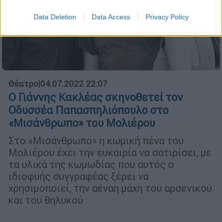
Data Deletion
Data Access
Privacy Policy
Θέατρο
|
04.07.2022 22:07
O Γιάννης Κακλέας σκηνοθετεί τον
Οδυσσέα Παπασπηλιόπουλο στο
«Μισάνθρωπο» του Μολιέρου
Στο «Μισάνθρωπο» η κωμική πένα του
Μολιέρου έχει την ευκαιρία να σατιρίσει, με
τα υλικά της κωμωδίας που αυτός ο
ιδιοφυής συγγραφέας ξέρει να
χρησιμοποιεί, την αέναη μάχη του αρσενικού
και του θηλυκού