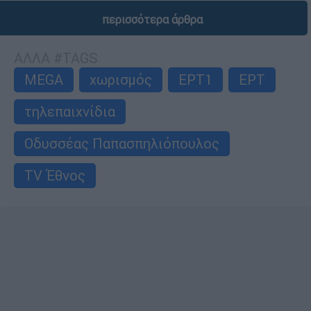
περισσότερα άρθρα
ΑΛΛΑ #TAGS
MEGA
χωρισμός
ΕΡΤ1
ΕΡΤ
τηλεπαιχνίδια
Οδυσσέας Παπασπηλιόπουλος
TV Έθνος