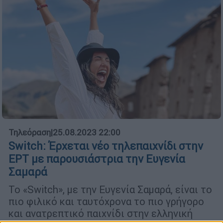
Τηλεόραση
|
25.08.2023 22:00
Switch: Έρχεται νέο τηλεπαιχνίδι στην
ΕΡΤ με παρουσιάστρια την Ευγενία
Σαμαρά
Το «Switch», με την Ευγενία Σαμαρά, είναι το
πιο φιλικό και ταυτόχρονα το πιο γρήγορο
και ανατρεπτικό παιχνίδι στην ελληνική