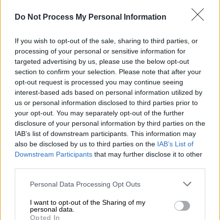
τηλεόραση
Do Not Process My Personal Information
If you wish to opt-out of the sale, sharing to third parties, or
processing of your personal or sensitive information for
targeted advertising by us, please use the below opt-out
section to confirm your selection. Please note that after your
opt-out request is processed you may continue seeing
interest-based ads based on personal information utilized by
us or personal information disclosed to third parties prior to
your opt-out. You may separately opt-out of the further
disclosure of your personal information by third parties on the
IAB’s list of downstream participants. This information may
also be disclosed by us to third parties on the
IAB’s List of
Downstream Participants
that may further disclose it to other
third parties.
Please note that this website/app uses one or more Google
Lifestyle
|
04.04.2023 20:30
Personal Data Processing Opt Outs
services and may gather and store information including but
Τσουνάμι... χωρισμών στην ελληνική
not limited to your visit or usage behaviour. You may click to
I want to opt-out of the Sharing of my
showbiz
personal data.
grant or deny consent to Google and its third-party tags to
Opted In