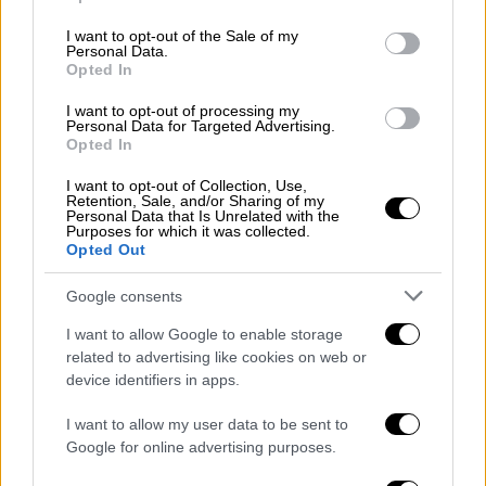
use your data for below specified purposes in below Google
Επιδημία... χωρισμών έχει ξεσπάσει τον
consent section.
I want to opt-out of the Sale of my
τελευταίο καιρό στην ελληνική showbiz, με
Personal Data.
τους celebrities ν' ακολουθούν χωριστούς
Opted In
δρόμους στην προσωπική τους ζωή
I want to opt-out of processing my
Personal Data for Targeted Advertising.
Opted In
I want to opt-out of Collection, Use,
Retention, Sale, and/or Sharing of my
Personal Data that Is Unrelated with the
Purposes for which it was collected.
Opted Out
Google consents
I want to allow Google to enable storage
related to advertising like cookies on web or
device identifiers in apps.
I want to allow my user data to be sent to
Google for online advertising purposes.