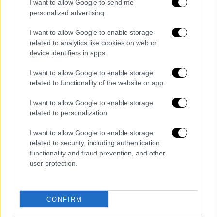
I want to allow Google to send me
Lifestyle
|
30.03.2023 11:54
personalized advertising.
Ευγενία Σαμαρά – Γιάννης Ποιμενίδης:
Χώρισαν ύστερα από 8 χρόνια σχέσης, οι
I want to allow Google to enable storage
φήμες και ο Οδυσσέας
related to analytics like cookies on web or
device identifiers in apps.
Παπασπηλιόπουλος
Το ζευγάρι γνωρίστηκε στα γυρίσματα της
I want to allow Google to enable storage
related to functionality of the website or app.
τηλεοπτικής σειράς του ΑΝΤ1, «Εκδρομή».
Από τότε δέθηκαν και αποτέλεσαν ένα από
I want to allow Google to enable storage
τα αγαπημένα ζευγάρια της ελληνικής
related to personalization.
σόουμπιζ
I want to allow Google to enable storage
related to security, including authentication
functionality and fraud prevention, and other
user protection.
CONFIRM