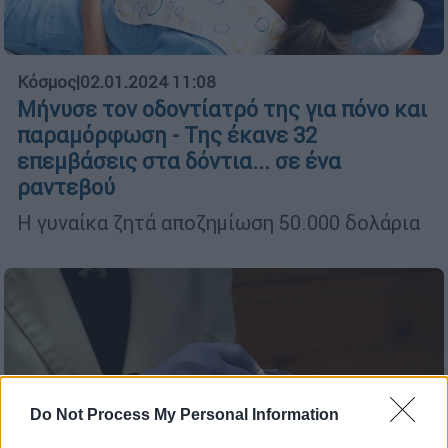
Κόσμος
|
02.01.2024 11:08
Μήνυσε τον οδοντίατρό της για πόνο και
παραμόρφωση - Της έκανε 32
επεμβάσεις στα δόντια... σε ένα
ραντεβού
Η γυναίκα ζητά αποζημίωση 50.000 δολάρια
Do Not Process My Personal Information