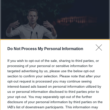
Do Not Process My Personal Information
If you wish to opt-out of the sale, sharing to third parties, or
Πολιτική
|
23.09.2023 14:22
processing of your personal or sensitive information for
Κασσελάκης: «Τι να τους κάνετε τους
targeted advertising by us, please use the below opt-out
section to confirm your selection. Please note that after your
πολιτικούς αν λειτουργούν ως
opt-out request is processed you may continue seeing
εντολοδόχοι των μεγάλων που σας
interest-based ads based on personal information utilized by
θέλουν μικρούς;»
us or personal information disclosed to third parties prior to
your opt-out. You may separately opt-out of the further
«Κάθε μικρή επιχείρηση έχει δικαίωμα σε
disclosure of your personal information by third parties on the
ίσες ευκαιρίες να γίνει μεγάλη»
IAB’s list of downstream participants. This information may