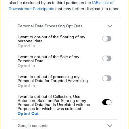
also be disclosed by us to third parties on the
IAB’s List of
Downstream Participants
that may further disclose it to other
third parties.
Please note that this website/app uses one or more Google
Personal Data Processing Opt Outs
services and may gather and store information including but
not limited to your visit or usage behaviour. You may click to
I want to opt-out of the Sharing of my
personal data.
grant or deny consent to Google and its third-party tags to
Opted In
use your data for below specified purposes in below Google
consent section.
I want to opt-out of the Sale of my
Personal Data.
Opted In
I want to opt-out of processing my
Personal Data for Targeted Advertising.
Opted In
I want to opt-out of Collection, Use,
Οικονομία
|
02.07.2023 15:48
Retention, Sale, and/or Sharing of my
Personal Data that Is Unrelated with the
Ερευνα ΓΣΕΒΕΕ: Αγκομαχούν οι μικρές
Purposes for which it was collected.
Opted Out
επιχειρήσεις εστίασης - Προβλήματα
ρευστότητας και χρέη
Google consents