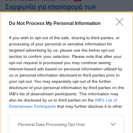
Συμφωνία για επαναφορά των
συλλογικών συμβάσεων: Καταργούνται
οι μνημονιακοί περιορισμοί
Do Not Process My Personal Information
Όπως ανακοίνωσε η Νίκη Κεραμέως,
If you wish to opt-out of the sale, sharing to third parties, or
σύντομα οι περισσότεροι εργαζόμενοι θα
processing of your personal or sensitive information for
καλύπτονται από τις συλλογικές συμβάσεις
targeted advertising by us, please use the below opt-out
εργασίας
section to confirm your selection. Please note that after your
opt-out request is processed you may continue seeing
interest-based ads based on personal information utilized by
us or personal information disclosed to third parties prior to
your opt-out. You may separately opt-out of the further
disclosure of your personal information by third parties on the
IAB’s list of downstream participants. This information may
also be disclosed by us to third parties on the
IAB’s List of
Downstream Participants
that may further disclose it to other
third parties.
Please note that this website/app uses one or more Google
Personal Data Processing Opt Outs
services and may gather and store information including but