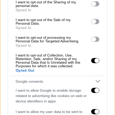
not limited to your visit or usage behaviour. You may click to
I want to opt-out of the Sharing of my
personal data.
grant or deny consent to Google and its third-party tags to
Opted In
use your data for below specified purposes in below Google
consent section.
I want to opt-out of the Sale of my
Personal Data.
Πολιτική
|
24.09.2025 22:40
Opted In
«Αποκτάμε το πιο ισχυρό Πολεμικό
I want to opt-out of processing my
Ναυτικό»: Εγκρίθηκαν οι συμβάσεις για
Personal Data for Targeted Advertising.
Opted In
τις φρεγάτες Belharra - Κοντά σε
Μνημόνιο και για τις Bergamini
I want to opt-out of Collection, Use,
Retention, Sale, and/or Sharing of my
Ο Νίκος Δένδιας, παρουσίασε τα σχέδια για
Personal Data that Is Unrelated with the
Purposes for which it was collected.
τον εκσυγχρονισμό του Πολεμικού
Opted Out
Ναυτικού, συμπεριλαμβανομένων νέων
συμφωνιών για την προμήθεια φρεγατών
Google consents
I want to allow Google to enable storage
related to advertising like cookies on web or
device identifiers in apps.
I want to allow my user data to be sent to