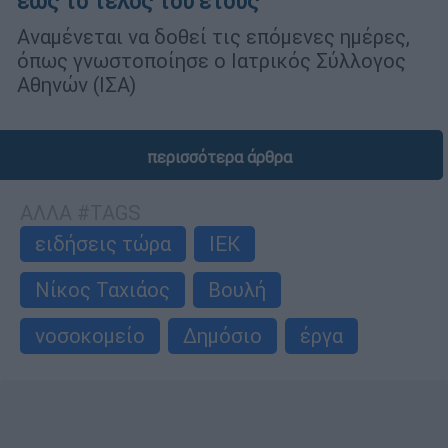
έως το τέλος του έτους
Αναμένεται να δοθεί τις επόμενες ημέρες,
όπως γνωστοποίησε ο Ιατρικός Σύλλογος
Αθηνών (ΙΣΑ)
περισσότερα άρθρα
ΑΛΛΑ #TAGS
ειδήσεις τώρα
ΙΕΚ
Νίκος Ταχιάος
Βουλή
νοσοκομείο
Δημόσιο
έργα