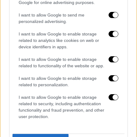
Google for online advertising purposes.
I want to allow Google to send me
personalized advertising.
I want to allow Google to enable storage
related to analytics like cookies on web or
device identifiers in apps.
I want to allow Google to enable storage
related to functionality of the website or app.
Ελλάδα
|
26.06.2025 06:55
I want to allow Google to enable storage
Με λεωφορεία που έχουν να
related to personalization.
καθαριστούν πάνω από μία εβδομάδα τα
δρομολόγια στην Αθήνα - «Υγειονομικές
I want to allow Google to enable storage
βόμβες» από την ΟΣΥ
related to security, including authentication
functionality and fraud prevention, and other
Η σύμβαση με την εργολαβική εταιρία που
user protection.
έχει αναλάβει τον καθαρισμό όλων των
οδικών μέσων, λεωφορείων και τρόλεϊ,