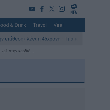
ood & Drink
Travel
Viral
έει η 46χρονη - Τι αποκάλυψε στους αστυνομικού
 νο1 στην καρδιά...