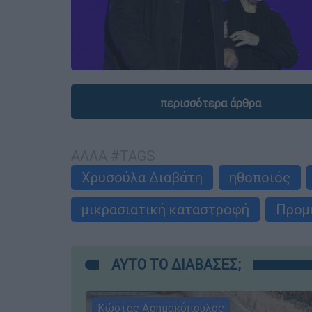
περισσότερα άρθρα
ΑΛΛΑ #TAGS
Χρυσούλα Διαβάτη
ηθοποιός
μικρασιατική καταστροφή
Προμ
ΑΥΤΟ ΤΟ ΔΙΑΒΑΣΕΣ;
Κώστας Ασημακόπουλος