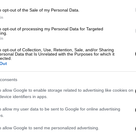
o opt-out of the Sale of my Personal Data.
Lifestyle
|
16.09.2025 14:29
In
Νικήτας Τσακίρογλου για
to opt-out of processing my Personal Data for Targeted
Χρυσούλα Διαβάτη: «Ευελπιστώ
ing.
το Θεό να γίνει καλά»
In
Ο ηθοποιός είχε αποκαλύψει πριν
o opt-out of Collection, Use, Retention, Sale, and/or Sharing
ersonal Data that Is Unrelated with the Purposes for which it
λίγο καιρό ότι η σύζυγός του πάσχει
lected.
από κάποιο σοβαρό αυτοάνοσο
Out
νόσημα
consents
o allow Google to enable storage related to advertising like cookies on
evice identifiers in apps.
Lifestyle
|
20.08.2025 08:25
o allow my user data to be sent to Google for online advertising
Ο Νικήτας Τσακίρογλου
s.
αποκάλυψε το πρόβλημα υγείας
to allow Google to send me personalized advertising.
της Χρυσούλας Διαβάτη