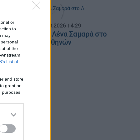
sonal or
ΟΣΠΑΣΜΑΤΑ...
|
07.08.2026 14:29
ection to
νημόσυνο για τη Λένα Σαμαρά στο
ou may
΄ Νεκροταφείο Αθηνών
 personal
out of the
 downstream
B’s List of
er and store
to grant or
ed purposes