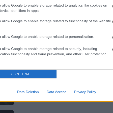
Η αγαπημένη ηθοποιός έχει
o allow Google to enable storage related to analytics like cookies on
απομακρυνθεί από τα φώτα της
evice identifiers in apps.
δημοσιότητας εδώ και αρκετό καιρό
o allow Google to enable storage related to functionality of the website
o allow Google to enable storage related to personalization.
Lifestyle
|
09.08.2025 11:35
o allow Google to enable storage related to security, including
Δύσκολο καλοκαίρι για τη
cation functionality and fraud prevention, and other user protection.
Χρυσούλα Διαβάτη: Η μάχη με την
υγεία της και η στήριξη της
οικογένειας
CONFIRM
Στο πλευρό της ο σύζυγός της,
Νικήτας Τσακίρογλου αλλά και
ολόκληρη η οικογένειά της
Data Deletion
Data Access
Privacy Policy