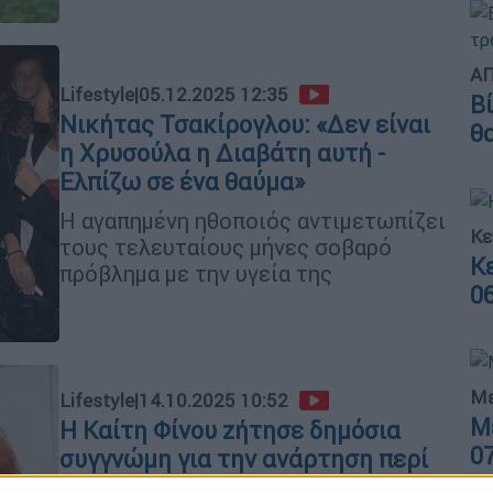
ΑΠ
Lifestyle
|
05.12.2025 12:35
Β
Νικήτας Τσακίρογλου: «Δεν είναι
θ
η Χρυσούλα η Διαβάτη αυτή -
Ελπίζω σε ένα θαύμα»
Η αγαπημένη ηθοποιός αντιμετωπίζει
Κε
τους τελευταίους μήνες σοβαρό
Κ
πρόβλημα με την υγεία της
0
Με
Lifestyle
|
14.10.2025 10:52
Μ
H Καίτη Φίνου zήτησε δημόσια
0
συγγνώμη για την ανάρτηση περί
θανάτου της Χρυσούλας Διαβάτη