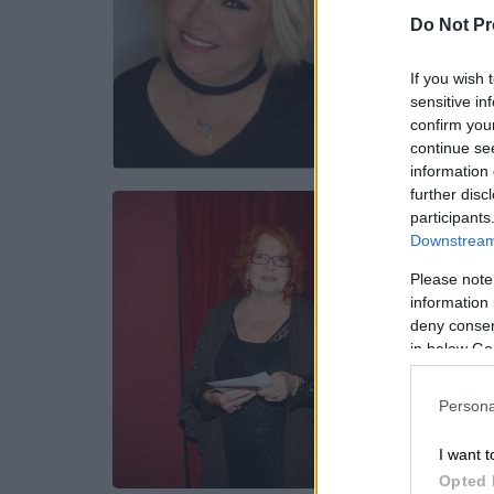
Do Not Pr
If you wish 
sensitive in
confirm you
continue se
information 
further disc
participants
Downstream 
Please note
information 
deny consent
in below Go
Persona
I want t
Opted 