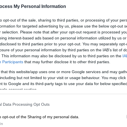
ocess My Personal Information
Μία μακάβρια ανάρτηση προκάλεσε
την έντονη αντίδραση του συζύγου
to opt-out of the sale, sharing to third parties, or processing of your per
της Χρυσούλας Διαβάτη, Νικήτα
ΑΠ
formation for targeted advertising by us, please use the below opt-out s
Τσακίρογλου
Μ
r selection. Please note that after your opt-out request is processed y
Α
eing interest-based ads based on personal information utilized by us or
disclosed to third parties prior to your opt-out. You may separately opt-
losure of your personal information by third parties on the IAB’s list of
. This information may also be disclosed by us to third parties on the
IA
Lifestyle
|
07.10.2025 13:16
Participants
that may further disclose it to other third parties.
Νικήτας Τσακίρογλου για
Χρυσούλα Διαβάτη: «Οι γιατροί
 that this website/app uses one or more Google services and may gath
including but not limited to your visit or usage behaviour. You may click 
δεν μπόρεσαν να τη βοηθήσουν,
 to Google and its third-party tags to use your data for below specifi
μπήκε τρεις φορές στο
ogle consent section.
νοσοκομείο»
Η αγαπημένη κωμική ηθοποιός δίνει
l Data Processing Opt Outs
μάχη με τη ρευματοειδή αρθρίτιδα
o opt-out of the Sharing of my personal data.
In