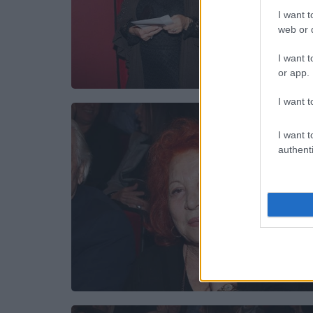
I want t
web or d
I want t
or app.
I want t
I want t
authenti