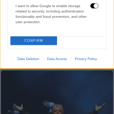
I want to allow Google to enable storage
related to security, including authentication
functionality and fraud prevention, and other
user protection.
Θέατρο
|
30.08.2025 21:15
Εξώφυλλο σε αμερικανικό περιοδικό
CONFIRM
γίνεται το ελληνικό «Όσα Παίρνει ο
Άνεμος»
Διεθνής διάκριση για το Ελληνικό Θέατρο
Data Deletion
Data Access
Privacy Policy