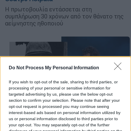
Η πρωτοβουλία εντάσσεται στη
συμπλήρωση 30 χρόνων από τον θάνατο της
αείμνηστης ηθοποιού
Do Not Process My Personal Information
If you wish to opt-out of the sale, sharing to third parties, or
processing of your personal or sensitive information for
targeted advertising by us, please use the below opt-out
section to confirm your selection. Please note that after your
opt-out request is processed you may continue seeing
interest-based ads based on personal information utilized by
us or personal information disclosed to third parties prior to
your opt-out. You may separately opt-out of the further
disclosure of your personal information by third parties on the