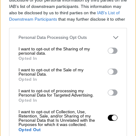
Πολιτισμός
|
03.03.2026 07:30
IAB’s list of downstream participants. This information may
Μην πεις ότι δεν ήξερες: Τι διαβάζουμε
also be disclosed by us to third parties on the
IAB’s List of
και πού βγαίνουμε σήμερα Τρίτη;
Downstream Participants
that may further disclose it to other
third parties.
Το ethnos.gr σας προτείνει όσα αξίζει να
δείτε, να ακούσετε και να διαβάσετε, για να
Please note that this website/app uses one or more Google
Personal Data Processing Opt Outs
είστε πάντα ενημερωμένοι για ό,τι
services and may gather and store information including but
συμβαίνει στην πόλη
not limited to your visit or usage behaviour. You may click to
I want to opt-out of the Sharing of my
personal data.
grant or deny consent to Google and its third-party tags to
Opted In
use your data for below specified purposes in below Google
consent section.
I want to opt-out of the Sale of my
Personal Data.
Opted In
I want to opt-out of processing my
Personal Data for Targeted Advertising.
Opted In
I want to opt-out of Collection, Use,
Retention, Sale, and/or Sharing of my
Personal Data that Is Unrelated with the
Purposes for which it was collected.
Opted Out