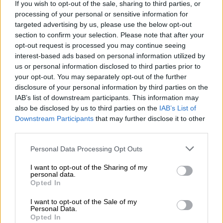
Μην πεις ότι δεν ήξερες: Τι διαβάζουμε
If you wish to opt-out of the sale, sharing to third parties, or
και πού βγαίνουμε σήμερα Τρίτη;
processing of your personal or sensitive information for
targeted advertising by us, please use the below opt-out
Το ethnos.gr σας προτείνει όσα αξίζει να
section to confirm your selection. Please note that after your
δείτε, να ακούσετε και να διαβάσετε, για να
opt-out request is processed you may continue seeing
είστε πάντα ενημερωμένοι για ό,τι
interest-based ads based on personal information utilized by
συμβαίνει στην πόλη
us or personal information disclosed to third parties prior to
your opt-out. You may separately opt-out of the further
disclosure of your personal information by third parties on the
IAB’s list of downstream participants. This information may
also be disclosed by us to third parties on the
IAB’s List of
Downstream Participants
that may further disclose it to other
third parties.
Please note that this website/app uses one or more Google
Personal Data Processing Opt Outs
services and may gather and store information including but
not limited to your visit or usage behaviour. You may click to
I want to opt-out of the Sharing of my
personal data.
grant or deny consent to Google and its third-party tags to
Opted In
use your data for below specified purposes in below Google
consent section.
I want to opt-out of the Sale of my
Personal Data.
Opted In