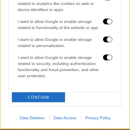
related to analytics like cookies on web or
device identifiers in apps.
I want to allow Google to enable storage
Θέατρο
|
30.08.2025 21:15
related to functionality of the website or app.
Εξώφυλλο σε αμερικανικό περιοδικό
I want to allow Google to enable storage
γίνεται το ελληνικό «Όσα Παίρνει ο
related to personalization.
Άνεμος»
I want to allow Google to enable storage
Διεθνής διάκριση για το Ελληνικό Θέατρο
related to security, including authentication
functionality and fraud prevention, and other
user protection.
CONFIRM
Data Deletion
Data Access
Privacy Policy