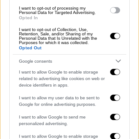
I want to opt-out of processing my
Personal Data for Targeted Advertising.
Θέατρο
|
27.01.2026 23:00
Opted In
Ο Φονιάς, έγκλημα και αθώωση: Μια
I want to opt-out of Collection, Use,
συγκλονιστική ιστορία γυναικοκτονίας
Retention, Sale, and/or Sharing of my
Personal Data that Is Unrelated with the
από τον Πυγμαλίωνα Δαδακαρίδη
Purposes for which it was collected.
Opted Out
Με πρωταγωνιστή τον Μιχάλη Σαράντη
Google consents
I want to allow Google to enable storage
related to advertising like cookies on web or
device identifiers in apps.
I want to allow my user data to be sent to
Google for online advertising purposes.
I want to allow Google to send me
personalized advertising.
I want to allow Google to enable storage