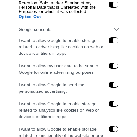
Retention, Sale, and/or Sharing of my
Τα δέκα συγκλονιστικά επεισόδια του
Personal Data that Is Unrelated with the
Purposes for which it was collected.
πρώτου κύκλου της σειράς θα είναι
Opted Out
διαθέσιμα στην ψηφιακή πλατφόρμα της
ΕΡΤ έως τη Δευτέρα του Πάσχα 17
Google consents
Απριλίου. Στη συνέχεια, θα μεταδοθούν από
I want to allow Google to enable storage
την ΕΡΤ1, από το Σάββατο 22 Απριλίου
related to advertising like cookies on web or
device identifiers in apps.
I want to allow my user data to be sent to
Google for online advertising purposes.
I want to allow Google to send me
personalized advertising.
I want to allow Google to enable storage
related to analytics like cookies on web or
device identifiers in apps.
I want to allow Google to enable storage
related to functionality of the website or app.