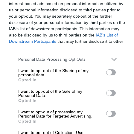
interest-based ads based on personal information utilized by
us or personal information disclosed to third parties prior to
your opt-out. You may separately opt-out of the further
disclosure of your personal information by third parties on the
IAB’s list of downstream participants. This information may
also be disclosed by us to third parties on the
IAB’s List of
Downstream Participants
that may further disclose it to other
third parties.
Please note that this website/app uses one or more Google
Personal Data Processing Opt Outs
services and may gather and store information including but
not limited to your visit or usage behaviour. You may click to
I want to opt-out of the Sharing of my
personal data.
grant or deny consent to Google and its third-party tags to
Opted In
use your data for below specified purposes in below Google
consent section.
I want to opt-out of the Sale of my
Personal Data.
Opted In
Τηλεόραση
|
01.04.2023 02:30
I want to opt-out of processing my
Ο όρκος ΙΙ: Η νέα σειρά της ΕΡΤ με
Personal Data for Targeted Advertising.
Λούλη και Παπαληγούρα - Πότε κάνει
Opted In
πρεμιέρα
I want to opt-out of Collection, Use,