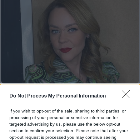
Lifestyle
|
18.07.2024 10:30
Do Not Process My Personal Information
Λένα Παπαληγούρα για τις
γυναικοκτονίες: «Το να ζεις ούσα
If you wish to opt-out of the sale, sharing to third parties, or
γυναίκα στην Ελλάδα είναι επίτευμα»
processing of your personal or sensitive information for
targeted advertising by us, please use the below opt-out
Απάντησε για το αν η ίδια έχει δεχθεί μέχρι
section to confirm your selection. Please note that after your
τώρα κάποιου είδους κακοποίηση
opt-out request is processed you may continue seeing