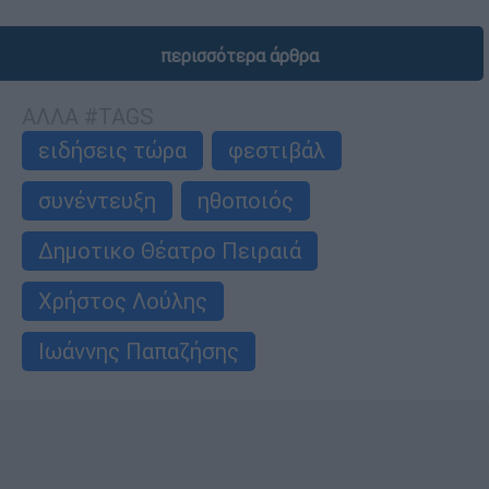
περισσότερα άρθρα
ΑΛΛΑ #TAGS
ειδήσεις τώρα
φεστιβάλ
συνέντευξη
ηθοποιός
Δημοτικο Θέατρο Πειραιά
Χρήστος Λούλης
Ιωάννης Παπαζήσης