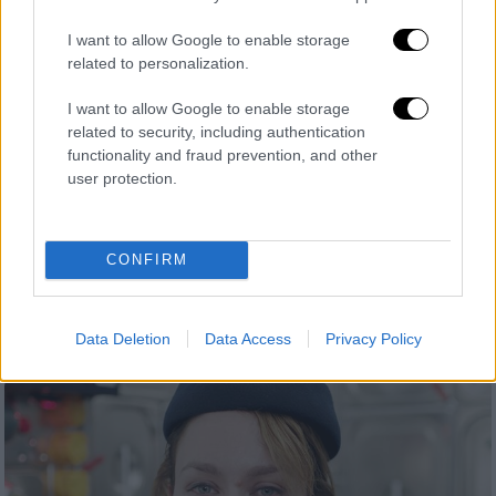
I want to allow Google to enable storage
related to personalization.
Θέατρο
|
21.11.2022 10:58
Ο Θείος Βάνιας, οι Παίκτες, το
I want to allow Google to enable storage
Σπιρτόκουτο και έξι ακόμα παραστάσεις
related to security, including authentication
που σπάνε ταμεία φέτος στην Αθήνα
functionality and fraud prevention, and other
user protection.
Το θεατρόφιλο κοινό έχει ξανά την ευκαιρία
να διαλέξει μία σειρά από πληθώρα
παραστάσεων, με κάποιες από αυτές να
CONFIRM
έχουν αρχίσει αρκετά δυναμικά τη φετινή
σεζόν, με απανωτά sold out και τεράστιες
ουρές στα ταμεία των θεάτρων
Data Deletion
Data Access
Privacy Policy