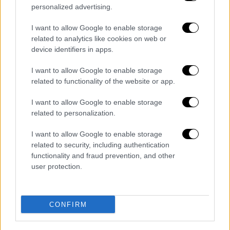
personalized advertising.
I want to allow Google to enable storage
related to analytics like cookies on web or
device identifiers in apps.
Σινεμά
|
07.06.2023 14:30
I want to allow Google to enable storage
Ο Κρις Χέμσγουορθ παραδέχεται ότι το
related to functionality of the website or app.
«Thor 4» ήταν «πολύ ανόητο»
I want to allow Google to enable storage
Το «Thor: Love and Thunder» της Marvel
related to personalization.
μπορεί να ήταν μια εισπρακτική επιτυχία με
έσοδα από τα εισιτήρια που έφτασαν τα 760
I want to allow Google to enable storage
related to security, including authentication
εκατομμύρια δολάρια παγκοσμίως, αλλά
functionality and fraud prevention, and other
πολλοί θαυμαστές της Marvel το απέρριψαν
user protection.
CONFIRM