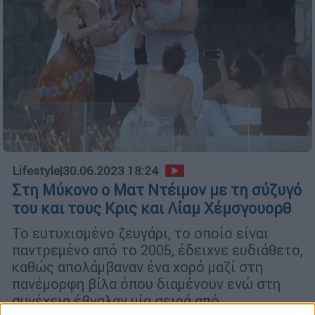
Lifestyle
|
30.06.2023 18:24
Στη Μύκονο ο Ματ Ντέιμον με τη σύζυγό
του και τους Κρις και Λίαμ Χέμσγουορθ
Το ευτυχισμένο ζευγάρι, το οποίο είναι
παντρεμένο από το 2005, έδειχνε ευδιάθετο,
καθώς απολάμβαναν ένα χορό μαζί στη
πανέμορφη βίλα όπου διαμένουν ενώ στη
συνέχεια έβγαλαν μία σειρά από