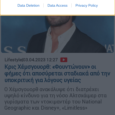
Data Deletion
Data Access
Privacy Policy
Lifestyle
|
03.04.2023 12:27
Κρις Χέμσγουορθ: «Φουντώνουν» οι
φήμες ότι αποσύρεται σταδιακά από την
υποκριτική για λόγους υγείας
Ο Χέμσγουορθ ανακάλυψε ότι διατρέχει
υψηλό κίνδυνο για τη νόσο Αλτσχάιμερ στα
γυρίσματα των ντοκιμαντέρ του National
Geographic και Disney+, «Limitless»