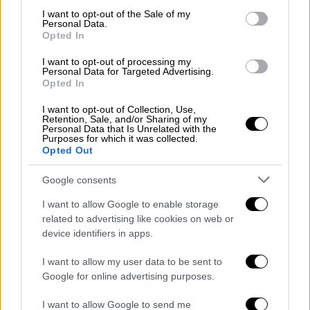
από την υποκριτική για να έχει
consent section.
I want to opt-out of the Sale of my
περισσότερο χρόνο με τα παιδιά του
Personal Data.
Opted In
Η απόφαση του Κρις Χέμσγουορθ να
αποχωρήσει από την υποκριτική είχε ως
I want to opt-out of processing my
Personal Data for Targeted Advertising.
αφετηρία την επιθυμία του να περάσει
Opted In
περισσότερο χρόνο με τα παιδιά του και όχι
ένα γενετικό τεστ που έδειξε ότι έχει
I want to opt-out of Collection, Use,
Retention, Sale, and/or Sharing of my
υψηλές πιθανότητες να αναπτύξει τη νόσο
Personal Data that Is Unrelated with the
Purposes for which it was collected.
του Αλτσχάιμερ
Opted Out
Google consents
I want to allow Google to enable storage
related to advertising like cookies on web or
device identifiers in apps.
I want to allow my user data to be sent to
Google for online advertising purposes.
I want to allow Google to send me