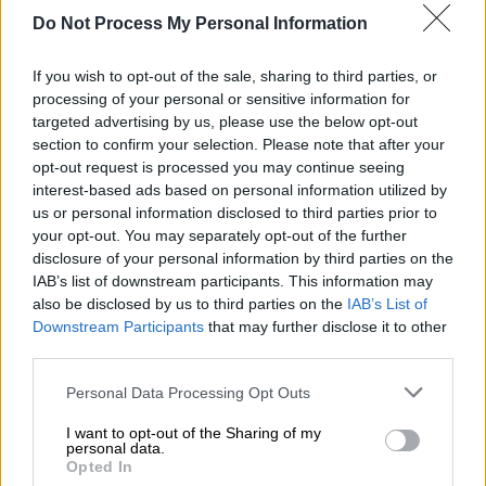
φωτογραφίες με τους αδελφούς
Do Not Process My Personal Information
Χέμσγουορθ να τους παρακολουθούν
If you wish to opt-out of the sale, sharing to third parties, or
processing of your personal or sensitive information for
targeted advertising by us, please use the below opt-out
section to confirm your selection. Please note that after your
opt-out request is processed you may continue seeing
interest-based ads based on personal information utilized by
us or personal information disclosed to third parties prior to
your opt-out. You may separately opt-out of the further
disclosure of your personal information by third parties on the
IAB’s list of downstream participants. This information may
also be disclosed by us to third parties on the
IAB’s List of
Downstream Participants
that may further disclose it to other
third parties.
Please note that this website/app uses one or more Google
Personal Data Processing Opt Outs
services and may gather and store information including but
Lifestyle
|
16.06.2023 10:10
not limited to your visit or usage behaviour. You may click to
I want to opt-out of the Sharing of my
personal data.
Κρις Χέμσγουορθ: Κάνει ένα διάλειμμα
grant or deny consent to Google and its third-party tags to
Opted In
use your data for below specified purposes in below Google