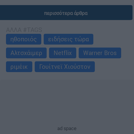
περισσότερα άρθρα
ΑΛΛΑ #TAGS
ηθοποιός
ειδήσεις τώρα
Αλτσχάιμερ
Netflix
Warner Bros
ριμέικ
Γουίτνεϊ Χιούστον