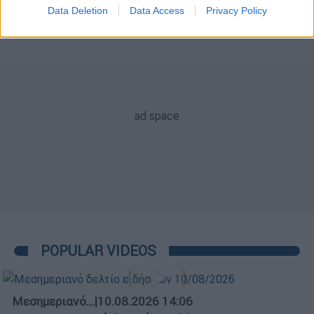
Data Deletion
Data Access
Privacy Policy
POPULAR VIDEOS
Μεσημεριανό...
|
10.08.2026 14:06