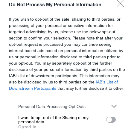
Do Not Process My Personal Information
If you wish to opt-out of the sale, sharing to third parties, or
processing of your personal or sensitive information for
targeted advertising by us, please use the below opt-out
section to confirm your selection. Please note that after your
opt-out request is processed you may continue seeing
interest-based ads based on personal information utilized by
us or personal information disclosed to third parties prior to
your opt-out. You may separately opt-out of the further
Σινεμά
|
24.01.2019 22:21
disclosure of your personal information by third parties on the
H Αν Χάθαγουεϊ θα πρωταγωνιστήσει
IAB’s list of downstream participants. This information may
στο ριμέικ «Οι Μάγισσες» (vid)
also be disclosed by us to third parties on the
IAB’s List of
Downstream Participants
that may further disclose it to other
Τη σκηνοθεσία της νέας ταινίας υπογράφει
third parties.
ο Ρόμπερτ Ζεμέκις
Please note that this website/app uses one or more Google
Personal Data Processing Opt Outs
services and may gather and store information including but
not limited to your visit or usage behaviour. You may click to
I want to opt-out of the Sharing of my
personal data.
grant or deny consent to Google and its third-party tags to
Opted In
use your data for below specified purposes in below Google