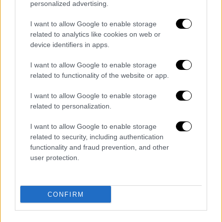
personalized advertising.
I want to allow Google to enable storage
related to analytics like cookies on web or
device identifiers in apps.
Σινεμά
|
16.01.2019 15:11
I want to allow Google to enable storage
Βρέθηκε η πρωταγωνίστρια στο ριμέικ
related to functionality of the website or app.
του «West Side Story» (pics)
I want to allow Google to enable storage
Ο Στίβεν Σπίλμπεργκ επέλεξε τη 17χρονη
related to personalization.
μαθήτρια Ρέιτσελ Ζέγκλερ
I want to allow Google to enable storage
related to security, including authentication
ΑΛΛΑ #TAGS
functionality and fraud prevention, and other
ταινία
Netflix
μιούζικαλ
user protection.
Άλφρεντ Χίτσκοκ
Αν Χάθαγουεϊ
CONFIRM
The Witches
Ρεβέκκα