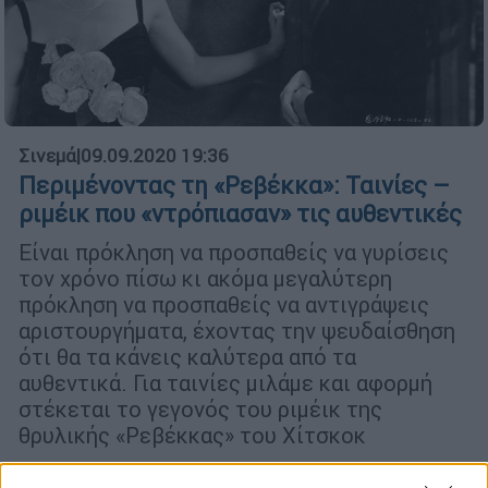
Σινεμά
|
09.09.2020 19:36
Περιμένοντας τη «Ρεβέκκα»: Ταινίες –
ριμέικ που «ντρόπιασαν» τις αυθεντικές
Είναι πρόκληση να προσπαθείς να γυρίσεις
τον χρόνο πίσω κι ακόμα μεγαλύτερη
πρόκληση να προσπαθείς να αντιγράψεις
αριστουργήματα, έχοντας την ψευδαίσθηση
ότι θα τα κάνεις καλύτερα από τα
αυθεντικά. Για ταινίες μιλάμε και αφορμή
στέκεται το γεγονός του ριμέικ της
θρυλικής «Ρεβέκκας» του Χίτσκοκ