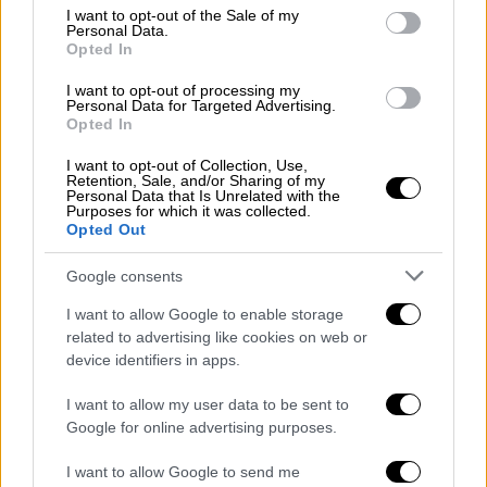
consent section.
I want to opt-out of the Sale of my
Personal Data.
Opted In
I want to opt-out of processing my
Personal Data for Targeted Advertising.
Opted In
Σινεμά
|
18.01.2019 13:58
I want to opt-out of Collection, Use,
Retention, Sale, and/or Sharing of my
Οι προβληματισμοί του Στίβεν
Personal Data that Is Unrelated with the
Purposes for which it was collected.
Σπίλμπεργκ για το ριμέικ του «West Side
Opted Out
Story»
Google consents
Ο γνωστός σκηνοθέτης επέλεξε τη 17χρονη
μαθήτρια Ρέιτσελ Ζέγκλερ για
I want to allow Google to enable storage
πρωταγωνίστρια του μιούζικαλ
related to advertising like cookies on web or
device identifiers in apps.
I want to allow my user data to be sent to
Google for online advertising purposes.
I want to allow Google to send me