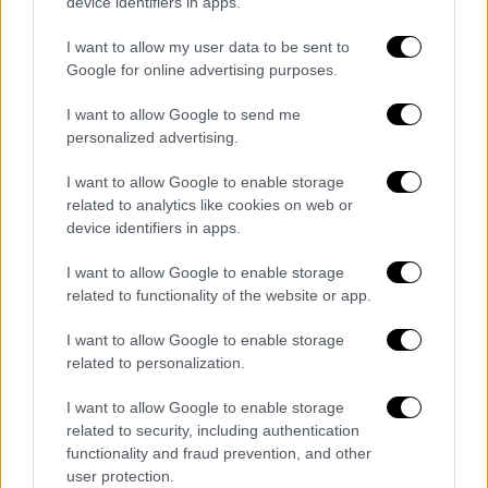
device identifiers in apps.
I want to allow my user data to be sent to
Google for online advertising purposes.
I want to allow Google to send me
personalized advertising.
I want to allow Google to enable storage
related to analytics like cookies on web or
Σινεμά
|
24.10.2020 16:42
device identifiers in apps.
Είδαμε τη νέα «Ρεβέκκα» στο Netflix: Ο
Μπεν Γουίτλι θάμπωσε Άλφρεντ
I want to allow Google to enable storage
related to functionality of the website or app.
Χίτσκοκ
Αν η «Ρεβέκκα» του Άλφρεντ Χίτσκοκ
I want to allow Google to enable storage
κατέκτησε το 1941 το Όσκαρ Kαλύτερης
related to personalization.
Tαινίας γιατί να μην το κάνει και η
I want to allow Google to enable storage
«Ρεβέκκα» του Μπεν Γουίτλι 80 χρόνια μετά;
related to security, including authentication
functionality and fraud prevention, and other
user protection.