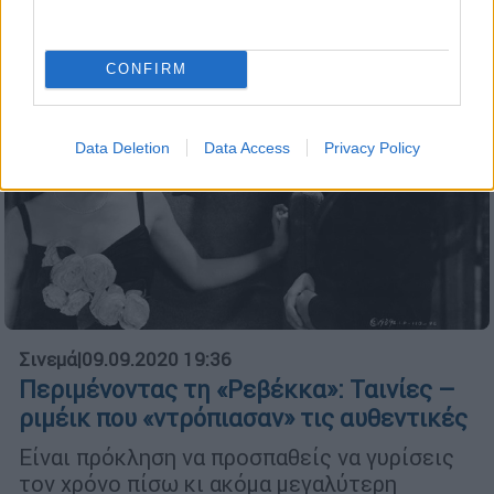
CONFIRM
Data Deletion
Data Access
Privacy Policy
Σινεμά
|
09.09.2020 19:36
Περιμένοντας τη «Ρεβέκκα»: Ταινίες –
ριμέικ που «ντρόπιασαν» τις αυθεντικές
Είναι πρόκληση να προσπαθείς να γυρίσεις
τον χρόνο πίσω κι ακόμα μεγαλύτερη