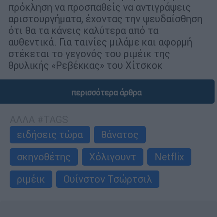
πρόκληση να προσπαθείς να αντιγράψεις
αριστουργήματα, έχοντας την ψευδαίσθηση
ότι θα τα κάνεις καλύτερα από τα
αυθεντικά. Για ταινίες μιλάμε και αφορμή
στέκεται το γεγονός του ριμέικ της
θρυλικής «Ρεβέκκας» του Χίτσκοκ
περισσότερα άρθρα
ΑΛΛΑ #TAGS
ειδήσεις τώρα
θάνατος
σκηνοθέτης
Χόλιγουντ
Netflix
ριμέικ
Ουίνστον Τσώρτσιλ