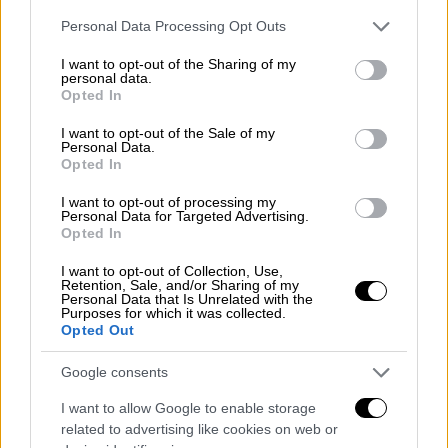
Please note that this website/app uses one or more Google
Personal Data Processing Opt Outs
services and may gather and store information including but
not limited to your visit or usage behaviour. You may click to
I want to opt-out of the Sharing of my
personal data.
grant or deny consent to Google and its third-party tags to
Opted In
use your data for below specified purposes in below Google
consent section.
I want to opt-out of the Sale of my
Personal Data.
Σινεμά
|
13.05.2021 11:27
Opted In
Πέθανε ο γηραιότερος ηθοποιός στον
I want to opt-out of processing my
κόσμο - Ήταν 106 ετών
Personal Data for Targeted Advertising.
Opted In
Πέθανε ο ηθοποιός Νόρμαν Λόιντ, που
πρωταγωνίστησε στην επική ταινία
I want to opt-out of Collection, Use,
Retention, Sale, and/or Sharing of my
«Πολίτης Κέιν»
Personal Data that Is Unrelated with the
Purposes for which it was collected.
Opted Out
Google consents
I want to allow Google to enable storage
related to advertising like cookies on web or