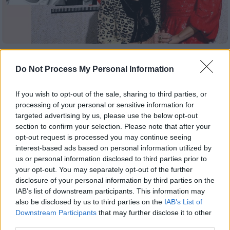
Lifestyle
|
16.11.2021 19:35
Do Not Process My Personal Information
Ντακότα Τζόνσον: Ο Άλφρεντ Χίτσκοκ
«τρομοκρατούσε» τη γιαγιά μου, Τίπι
If you wish to opt-out of the sale, sharing to third parties, or
Χέντρεν - Τον απέρριπτε ερωτικά
processing of your personal or sensitive information for
Η σταρ της ταινίας «50 Αποχρώσεις του
targeted advertising by us, please use the below opt-out
section to confirm your selection. Please note that after your
γκρι» αποκαλύπτει: «Ο Χίτσκοκ κατέστρεψε
opt-out request is processed you may continue seeing
την καριέρα της γιαγιάς μου επειδή δεν
interest-based ads based on personal information utilized by
ήθελε να κοιμηθεί μαζί του»
us or personal information disclosed to third parties prior to
your opt-out. You may separately opt-out of the further
disclosure of your personal information by third parties on the
IAB’s list of downstream participants. This information may
also be disclosed by us to third parties on the
IAB’s List of
Downstream Participants
that may further disclose it to other
third parties.