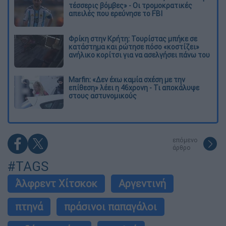
τέσσερις βόμβες» - Οι τρομοκρατικές
απειλές που ερεύνησε το FBI
Φρίκη στην Κρήτη: Τουρίστας μπήκε σε
κατάστημα και ρώτησε πόσο «κοστίζει»
ανήλικο κορίτσι για να ασελγήσει πάνω του
Marfin: «Δεν έχω καμία σχέση με την
επίθεση» λέει η 46χρονη - Τι αποκάλυψε
στους αστυνομικούς
επόμενο
άρθρο
#TAGS
Άλφρεντ Χίτσκοκ
Αργεντινή
πτηνά
πράσινοι παπαγάλοι