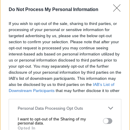
σταδιακά χαθεί μεγάλο μέρος των δασικών
Do Not Process My Personal Information
εκτάσεων της Αργεντινής. «Οι πλαγιές
εξαφανίζονται και αυτό τα οδηγεί να έλθουν
If you wish to opt-out of the sale, sharing to third parties, or
κοντύτερα στις πόλεις για να βρουν φαγητό,
processing of your personal or sensitive information for
καταφύγιο και νερό», τόνισε.
targeted advertising by us, please use the below opt-out
section to confirm your selection. Please note that after your
Η
«έφοδος» των
πτηνών
δεν είναι νέο
opt-out request is processed you may continue seeing
φαινόμενο στη Χιλάριο Ασκασούμπιμ
, καθώς,
interest-based ads based on personal information utilized by
us or personal information disclosed to third parties prior to
εδώ και λίγα χρόνια, οι παπαγάλοι φτάνουν
your opt-out. You may separately opt-out of the further
στην πόλη αναζητώντας καταφύγιο για το
disclosure of your personal information by third parties on the
φθινόπωρο και τον χειμώνα. Σύμφωνα με
IAB’s list of downstream participants. This information may
ντόπιους, ενίοτε, για κάθε έναν από τους
also be disclosed by us to third parties on the
IAB’s List of
Downstream Participants
that may further disclose it to other
5.000 κατοίκους της πόλης, αντιστοιχούν
third parties.
έως και 10 παπαγάλοι. Το καλοκαίρι, τα
πουλιά μεταναστεύουν προς τον Νότο,
Please note that this website/app uses one or more Google
Personal Data Processing Opt Outs
services and may gather and store information including but
στους λόφους της Παταγονίας, για την
not limited to your visit or usage behaviour. You may click to
I want to opt-out of the Sharing of my
εποχή της αναπαραγωγής τους.
personal data.
grant or deny consent to Google and its third-party tags to
Opted In