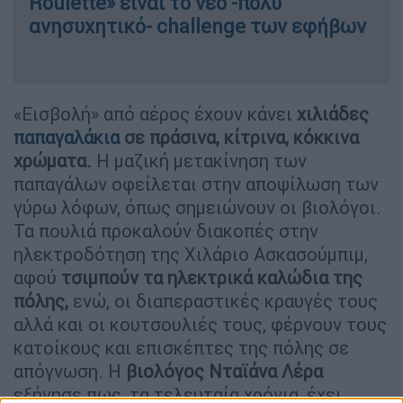
Roulette» είναι το νέο -πολύ
ανησυχητικό- challenge των εφήβων
«Εισβολή» από αέρος έχουν κάνει
χιλιάδες
παπαγαλάκια
σε πράσινα, κίτρινα, κόκκινα
χρώματα.
Η μαζική μετακίνηση των
παπαγάλων οφείλεται στην αποψίλωση των
γύρω λόφων, όπως σημειώνουν οι βιολόγοι.
Τα πουλιά προκαλούν διακοπές στην
ηλεκτροδότηση της Χιλάριο Ασκασούμπιμ,
αφού
τσιμπούν τα ηλεκτρικά καλώδια της
πόλης,
ενώ, οι διαπεραστικές κραυγές τους
αλλά και οι κουτσουλιές τους, φέρνουν τους
κατοίκους και επισκέπτες της πόλης σε
απόγνωση. Η
βιολόγος Νταϊάνα Λέρα
εξήγησε πως, τα τελευταία χρόνια, έχει