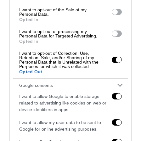
use your data for below specified purposes in below Google
Πάντως
, εικόνες των παπαγάλων στον
consent section.
I want to opt-out of the Sale of my
ουρανό της αργεντίνικης πόλης
, κάνουν τον
Personal Data.
Opted In
γύρο του διαδικτύου. Εκεί, καταγράφονται
εκατοντάδες πτηνά να κουρνιάζουν κατά
I want to opt-out of processing my
Personal Data for Targeted Advertising.
μήκος των ηλεκτρικών καλωδίων και σε
Opted In
πυλώνες. Επιπλέον, διακρίνεται η σκιά
άπειρων πτηνών το σούρουπο ενώ
I want to opt-out of Collection, Use,
Retention, Sale, and/or Sharing of my
μαζεύονται σε κτίρια και σε μια εκκλησία –
Personal Data that Is Unrelated with the
Purposes for which it was collected.
παραπέμποντας ευθέως στο εμβληματικό
Opted Out
θρίλερ του 1963 με την υπογραφή του
Google consents
Άλφρεντ Χίτσκοκ, «Τα Πουλιά».
I want to allow Google to enable storage
🇦🇷 En Hilario Ascasubi, Argentina,
related to advertising like cookies on web or
los residentes enfrentan una plaga de
device identifiers in apps.
loros por la
I want to allow my user data to be sent to
deforestación.
pic.twitter.com/8f72q
Google for online advertising purposes.
Kd541