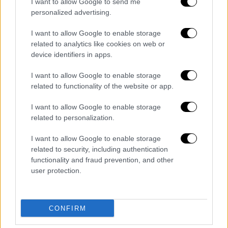
I want to allow Google to send me
personalized advertising.
Los pájaros ocupan alambres y
techos, aterrorizando a los
I want to allow Google to enable storage
lugareños. Las imágenes evocan el
related to analytics like cookies on web or
clásico thriller "Los pájaros" de
device identifiers in apps.
Hitchcock, con cientos de…
I want to allow Google to enable storage
related to functionality of the website or app.
— ULTI (@ULTIMAHORAENX)
September 30, 2024
I want to allow Google to enable storage
related to personalization.
«Δημιουργούν καθημερινά κόστη και
προβλήματα»
I want to allow Google to enable storage
related to security, including authentication
functionality and fraud prevention, and other
Ο Ραμόν Αλβάρεζ, ντόπιος δημοσιογράφος,
user protection.
σημείωσε ότι,
οι παπαγάλοι, «Δαγκώνουν και
καταστρέφουν τα καλώδια
,
το νερό τότε
μπορεί να μπαίνει στο εσωτερικό όταν
CONFIRM
βρέχει και η μεταφορά διακόπτεται. Αυτοί