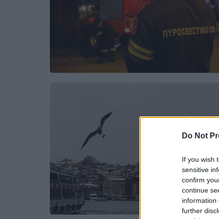
Do Not Pr
If you wish 
sensitive in
confirm you
continue se
information 
further disc