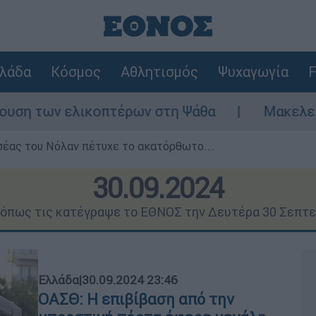
λάδα
Κόσμος
Αθλητισμός
Ψυχαγωγία
F
λικοπτέρων στη Ψάθα
Μακελειό στη Βόρεια
σέας του Νόλαν πέτυχε το ακατόρθωτο...
30.09.2024
ς όπως τις κατέγραψε το ΕΘΝΟΣ την Δευτέρα 30 Σεπτε
Ελλάδα
|
30.09.2024 23:46
ΟΑΣΘ: Η επιβίβαση από την