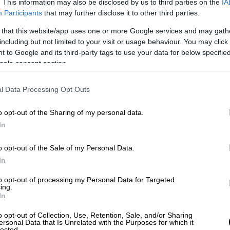
. This information may also be disclosed by us to third parties on the
IA
Participants
that may further disclose it to other third parties.
 that this website/app uses one or more Google services and may gath
Κόσμος
|
30.09.2024 22:53
including but not limited to your visit or usage behaviour. You may click 
 to Google and its third-party tags to use your data for below specifi
Tesla τυλίχθηκε στις φλόγες μέσα
ogle consent section.
σε γκαράζ! Βίντεο από τη στιγμή
που παίρνει φωτιά
l Data Processing Opt Outs
Πώς ξεκίνησε η φωτιά
o opt-out of the Sharing of my personal data.
In
o opt-out of the Sale of my Personal Data.
In
Ελλάδα
|
30.09.2024 22:44
to opt-out of processing my Personal Data for Targeted
ing.
Ανεξέλεγκτη η φωτιά στο
In
εργοστάσιο στη ΒΙΠΕ Βόλου -
o opt-out of Collection, Use, Retention, Sale, and/or Sharing
Σοβαρές ζημιές στις
ersonal Data that Is Unrelated with the Purposes for which it
lected.