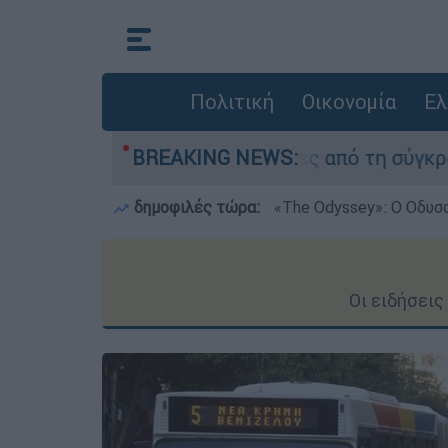
Πολιτική
Οικονομία
Ελ
σαν οι δύο τραυματίες από τη σύγκρουση των ε
BREAKING NEWS:
δημοφιλές τώρα:
«Τhe Odyssey»: Ο Οδυσ
Οι ειδήσει