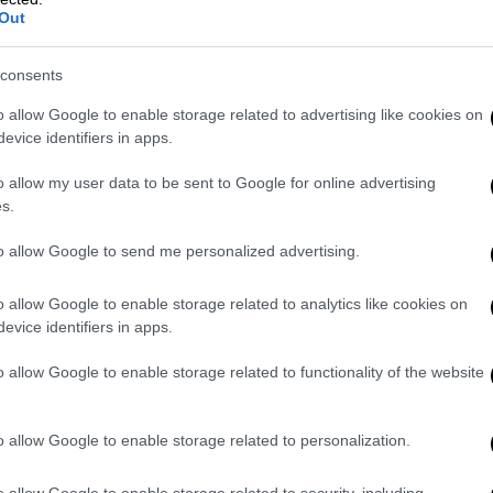
εγκαταστάσεις
Out
Ολονύχτια μάχη από τους
Πυροσβέστες
consents
o allow Google to enable storage related to advertising like cookies on
evice identifiers in apps.
Πολιτισμός
|
30.09.2024 22:36
o allow my user data to be sent to Google for online advertising
Ecoculture Festival: 4 μέρες με
s.
ανοιχτές δράσεις αφιερωμένες
στο περιβάλλον και στον
to allow Google to send me personalized advertising.
πολιτισμό
o allow Google to enable storage related to analytics like cookies on
Επιδραστικές συζητήσεις, καινοτόμα
evice identifiers in apps.
καλλιτεχνικά έργα, περιπατητικές
δράσεις, πικ νικ στην παραλία με
o allow Google to enable storage related to functionality of the website
μουσική από DJs, παρατήρηση του
νυχτερινού ουρανού και πολλές
o allow Google to enable storage related to personalization.
παράλληλες δράσεις
o allow Google to enable storage related to security, including