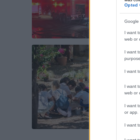
Opted 
Google 
I want t
web or d
I want t
purpose
I want 
I want t
web or d
I want t
or app.
I want t
I want t