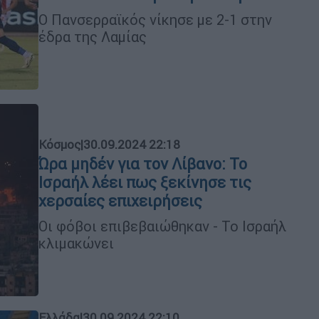
Ο Πανσερραϊκός νίκησε με 2-1 στην
έδρα της Λαμίας
Κόσμος
|
30.09.2024 22:18
Ώρα μηδέν για τον Λίβανο: Το
Ισραήλ λέει πως ξεκίνησε τις
χερσαίες επιχειρήσεις
Οι φόβοι επιβεβαιώθηκαν - Το Ισραήλ
κλιμακώνει
Ελλάδα
|
30.09.2024 22:10