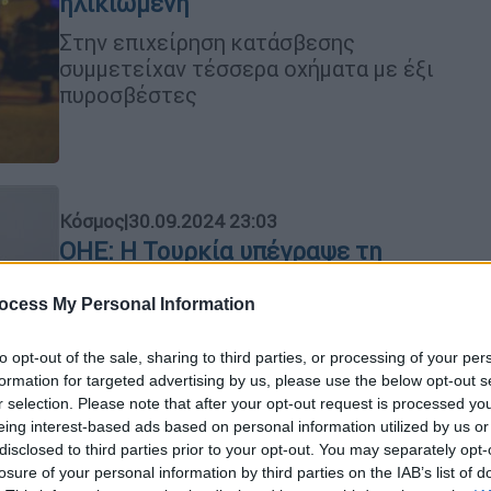
ηλικιωμένη
Στην επιχείρηση κατάσβεσης
συμμετείχαν τέσσερα οχήματα με έξι
πυροσβέστες
Κόσμος
|
30.09.2024 23:03
ΟΗΕ: Η Τουρκία υπέγραψε τη
Συνθήκη για τη θαλάσσια
βιοποικιλότητα – Ποια τα οφέλη
ocess My Personal Information
Η κίνηση έρχεται σε μια περίοδο
to opt-out of the sale, sharing to third parties, or processing of your per
έντασης στην ανατολική Μεσόγειο,
formation for targeted advertising by us, please use the below opt-out s
όπου η Τουρκία διεκδικεί θαλάσσιες
r selection. Please note that after your opt-out request is processed y
ζώνες
eing interest-based ads based on personal information utilized by us or
disclosed to third parties prior to your opt-out. You may separately opt-
losure of your personal information by third parties on the IAB’s list of