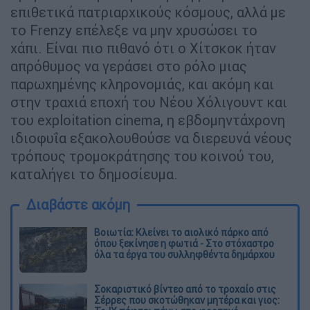
επιθετικά πατριαρχικούς κόσμους, αλλά με
το Frenzy επέλεξε να μην χρυσώσει το
χάπι. Είναι πιο πιθανό ότι ο Χίτσκοκ ήταν
απρόθυμος να γεράσει στο ρόλο μιας
παρωχημένης κληρονομιάς, και ακόμη και
στην τραχιά εποχή του Νέου Χόλιγουντ και
του exploitation cinema, η εβδομηντάχρονη
ιδιοφυΐα εξακολουθούσε να διερευνά νέους
τρόπους τρομοκράτησης του κοινού του,
καταλήγει το δημοσίευμα.
Διαβάστε ακόμη
Βοιωτία: Κλείνει το αιολικό πάρκο από
όπου ξεκίνησε η φωτιά - Στο στόχαστρο
όλα τα έργα του συλληφθέντα δημάρχου
Σοκαριστικό βίντεο από το τροχαίο στις
Σέρρες που σκοτώθηκαν μητέρα και γιος: