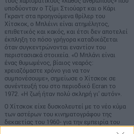
τους χαρισματικούς «λάθος ανθρώπους» που
υποδύονταν ο Τζίμι Στιούαρτ και ο Κάρι
Γκραντ στα προηγούμενα θρίλερ του
Χίτσκοκ, ο Μπλέινι είναι ατημέλητος,
επιθετικός και κακός, και έτσι δεν αποτελεί
έκπληξη το πόσο γρήγορα καταδικάζεται
όταν συγκεντρώνονται εναντίον του
περιστασιακά στοιχεία. «Ο Μπλάνι είναι
ένας θυμωμένος, βίαιος νεαρός:
χρειαζόμαστε χρόνο για να τον
συμπονέσουμε», σημείωσε ο Χίτσκοκ σε
συνέντευξή του στο περιοδικό Ecran το
1972. «Η ζωή ήταν πολύ σκληρή γι' αυτόν».
Ο Χίτσκοκ είχε δυσκολευτεί με το νέο κύμα
των αστέρων του κινηματογράφου της
δεκαετίας του 1960- για την εμπειρία του
από τη συνεργασία του με τον Πολ Νιούμαν