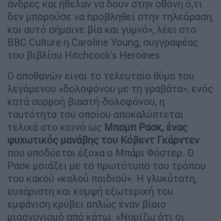
άνδρες και ήθελαν να δουν στην οθόνη ό,τι
δεν μπορούσε να προβληθεί στην τηλεόραση,
και αυτό σήμαινε βία και γυμνό», λέει στο
BBC Culture η Caroline Young, συγγραφέας
του βιβλίου Hitchcock's Heroines.
Ο αποθανών είναι το τελευταίο θύμα του
λεγόμενου «δολοφόνου με τη γραβάτα», ενός
κατά συρροή βιαστή-δολοφόνου, η
ταυτότητα του οποίου αποκαλύπτεται
τελικά στο κοινό ως
Μπομπ Ρασκ, ένας
ψυχωτικός μανάβης του Κόβεντ Γκάρντεν
που υποδύεται έξοχα ο Μπάρι Φόστερ. Ο
Ρασκ μοιάζει με το πρωτότυπο του τρόπου
του κακού «καλού παιδιού». Η γλυκύτατη,
ευχάριστη και κομψή εξωτερική του
εμφάνιση κρύβει απλώς έναν βίαιο
μισογυνισμό από κάτω. «Νομίζω ότι οι