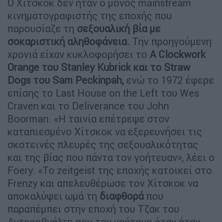
Ο Χίτσκοκ δεν ήταν ο μόνος mainstream
κινηματογραφιστής της εποχής που
παρουσίαζε τη
σεξουαλική βία με
σοκαριστική αληθοφάνεια.
Την προηγούμενη
χρονιά είχαν κυκλοφορήσει το
A Clockwork
Orange του Stanley Kubrick και το Straw
Dogs του Sam Peckinpah,
ενώ το 1972 έφερε
επίσης το Last House on the Left του Wes
Craven και το Deliverance του John
Boorman. «Η ταινία επέτρεψε στον
καταπιεσμένο Χίτσκοκ να εξερευνήσει τις
σκοτεινές πλευρές της σεξουαλικότητας
και της βίας που πάντα τον γοήτευαν», λέει ο
Foery. «Το zeitgeist της εποχής κατοικεί στο
Frenzy και απελευθέρωσε τον Χίτσκοκ να
αποκαλύψει ωμά τη
διαφθορά
που
παραπέμπει στην εποχή του Τζακ του
Αντεροβγάλτη που τον γοήτευε όταν ήταν