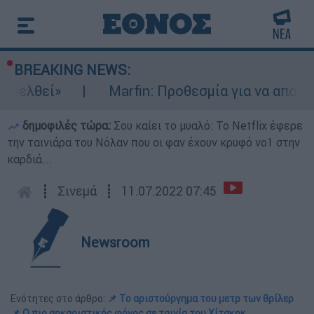
BREAKING NEWS:
εί»
Marfin: Προθεσμία για να απολογηθεί
δημοφιλές τώρα:
Σου καίει το μυαλό: Το Netflix έφερε
την ταινιάρα του Νόλαν που οι φαν έχουν κρυφό νο1 στην
καρδιά...
┋
Σινεμά
┋
11.07.2022 07:45
Newsroom
Ενότητες στο άρθρο:
📌 Το αριστούργημα του μετρ των θρίλερ
📌 Ο πιο σοκαριστικός φόνος σε ταινία του Χίτσκοκ