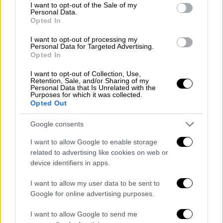
consent section.
στη σκηνοθεσία του. Δεν υπήρχαν ηθοποιοί
I want to opt-out of the Sale of my
Personal Data.
"μεθόδου", ούτε πριμαντόνες, ούτε
Opted In
διασημότητες... Το αποτέλεσμα ήταν μια
I want to opt-out of processing my
ταινία που κατοικείται από πιστευτούς
Personal Data for Targeted Advertising.
Opted In
χαρακτήρες, "συνηθισμένα" άτομα και όχι
κινηματογραφικούς αστέρες που
I want to opt-out of Collection, Use,
Retention, Sale, and/or Sharing of my
παριστάνουν τους συνηθισμένους».
Personal Data that Is Unrelated with the
Purposes for which it was collected.
Opted Out
Google consents
I want to allow Google to enable storage
related to advertising like cookies on web or
device identifiers in apps.
I want to allow my user data to be sent to
Google for online advertising purposes.
I want to allow Google to send me