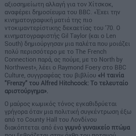
αξιοσημείωτη αλλαγή για τον Χίτσκοκ,
αναφέρει δημοσίευμα του BBC. «Έχει την
κινηματογραφική ματιά της πιο
ντοκιμαντερίστικης δεκαετίας του '70. Ο
κινηματογραφιστής Gil Taylor (και ο Len
South) δημιούργησαν μια παλέτα που μοιάζει
πολύ περισσότερο με το The French
Connection παρά, ας πούμε, με το North by
Northwest», λέει ο Raymond Foery στο BBC
Culture, συγγραφέας του βιβλίου
«Η ταινία
"Frenzy" του Alfred Hitchcock: Το τελευταίο
αριστούργημα».
Ο μαύρος κωμικός τόνος εγκαθιδρύεται
γρήγορα όταν μια πολιτική συγκέντρωση έξω
από το County Hall του Λονδίνου
διακόπτεται από ένα
γυμνό γυναικείο πτώμα
που ξεβράζεται στην όχθη του ποταμού.