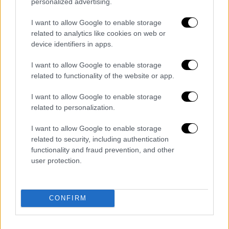
personalized advertising.
I want to allow Google to enable storage
Alfred Hitchcock
related to analytics like cookies on web or
device identifiers in apps.
Ο πιο σοκαριστικός φόνος σε ταινία
I want to allow Google to enable storage
του Χίτσκοκ
related to functionality of the website or app.
Οι χαρακτηριστικά
έντεχνες απεικονίσεις
I want to allow Google to enable storage
related to personalization.
δολοφονιών και βίας του Χίτσκοκ είναι
μερικές από τις πιο διάσημες στην καριέρα
I want to allow Google to enable storage
του, αλλά ο πρώτος φόνος στην οθόνη στην
related to security, including authentication
ταινία Frenzy είναι αναμφίβολα ο πιο
functionality and fraud prevention, and other
user protection.
σοκαριστικός και διαβόητος του σκηνοθέτη
.
Η πρώην σύζυγος του Μπλέινι, Μπρέντα
(Μπάρμπαρα Λέι-Χαντ), πέφτει θύμα του
CONFIRM
Ρασκ σε μια σεκάνς που ο Ντόναλντ Σπότο
περιγράφει στη βιογραφία του Χίτσκοκ The