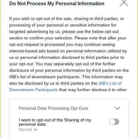
στην ταινία Torn Curtain, ο Foery αναφέρει
Do Not Process My Personal Information
ότι ο Χίτσκοκ παραπονέθηκε στον Φρανσουά
Τρυφώ: «Όπως ξέρετε, είναι ένας ηθοποιός
If you wish to opt-out of the sale, sharing to third parties, or
processing of your personal or sensitive information for
"μεθόδου"».
targeted advertising by us, please use the below opt-out
section to confirm your selection. Please note that after your
Τα γυρίσματα του
Frenzy
στο Λονδίνο
opt-out request is processed you may continue seeing
επέτρεψαν στον Χίτσκοκ να επιλέξει
interest-based ads based on personal information utilized by
λιγότερο γνωστά πρόσωπα από το West End,
us or personal information disclosed to third parties prior to
γεγονός που λειτούργησε προς την
your opt-out. You may separately opt-out of the further
disclosure of your personal information by third parties on the
κατεύθυνση της πιο σκληρής προσέγγισης
IAB’s list of downstream participants. This information may
της ταινίας.
also be disclosed by us to third parties on the
IAB’s List of
Downstream Participants
that may further disclose it to other
«Δεν έχει κανένα αστέρι που να περπατάει
third parties.
στα πόδια του
Χόλιγουντ
. Ούτε Cary Grant,
Please note that this website/app uses one or more Google
ούτε Jimmy Stewart, ούτε Grace Kelly», λέει
Personal Data Processing Opt Outs
services and may gather and store information including but
ο Foery. «Αντίθετα, ο Χίτσκοκ μπόρεσε να
not limited to your visit or usage behaviour. You may click to
I want to opt-out of the Sharing of my
personal data.
δουλέψει με ηθοποιούς με θεατρική
grant or deny consent to Google and its third-party tags to
Opted In
εκπαίδευση που ανταποκρίνονταν εύκολα
use your data for below specified purposes in below Google