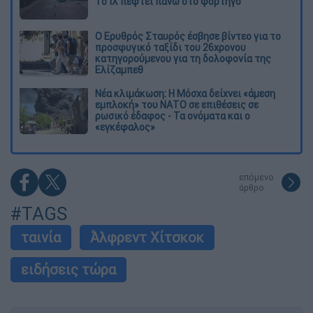
Το ΙΧ πέφτει πάνω στο φορτηγό
Ο Ερυθρός Σταυρός έσβησε βίντεο για το
προσφυγικό ταξίδι του 26χρονου
κατηγορούμενου για τη δολοφονία της
Ελίζαμπεθ
Νέα κλιμάκωση: Η Μόσχα δείχνει «άμεση
εμπλοκή» του ΝΑΤΟ σε επιθέσεις σε
ρωσικό έδαφος - Τα ονόματα και ο
«εγκέφαλος»
επόμενο
άρθρο
#TAGS
ταινία
Άλφρεντ Χίτσκοκ
ειδήσεις τώρα