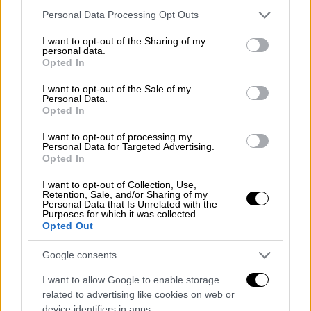
Please note that this website/app uses one or more Google
Personal Data Processing Opt Outs
services and may gather and store information including but
not limited to your visit or usage behaviour. You may click to
I want to opt-out of the Sharing of my
personal data.
grant or deny consent to Google and its third-party tags to
Opted In
use your data for below specified purposes in below Google
consent section.
I want to opt-out of the Sale of my
Personal Data.
Opted In
Σινεμά
|
13.05.2021 11:27
I want to opt-out of processing my
Πέθανε ο γηραιότερος ηθοποιός στον
Personal Data for Targeted Advertising.
Opted In
κόσμο - Ήταν 106 ετών
I want to opt-out of Collection, Use,
Πέθανε ο ηθοποιός Νόρμαν Λόιντ, που
Retention, Sale, and/or Sharing of my
πρωταγωνίστησε στην επική ταινία
Personal Data that Is Unrelated with the
Purposes for which it was collected.
«Πολίτης Κέιν»
Opted Out
Google consents
I want to allow Google to enable storage
related to advertising like cookies on web or
device identifiers in apps.