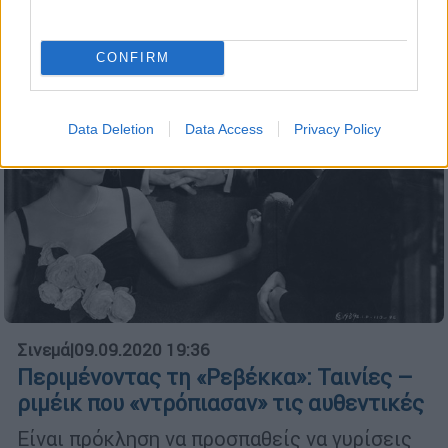
CONFIRM
Data Deletion
Data Access
Privacy Policy
Σινεμά
|
09.09.2020 19:36
Περιμένοντας τη «Ρεβέκκα»: Ταινίες –
ριμέικ που «ντρόπιασαν» τις αυθεντικές
Είναι πρόκληση να προσπαθείς να γυρίσεις