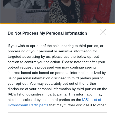
Do Not Process My Personal Information
Lifestyle
|
16.11.2021 19:35
Ντακότα Τζόνσον: Ο Άλφρεντ Χίτσκοκ
If you wish to opt-out of the sale, sharing to third parties, or
«τρομοκρατούσε» τη γιαγιά μου, Τίπι
processing of your personal or sensitive information for
Χέντρεν - Τον απέρριπτε ερωτικά
targeted advertising by us, please use the below opt-out
section to confirm your selection. Please note that after your
Η σταρ της ταινίας «50 Αποχρώσεις του
opt-out request is processed you may continue seeing
γκρι» αποκαλύπτει: «Ο Χίτσκοκ κατέστρεψε
interest-based ads based on personal information utilized by
την καριέρα της γιαγιάς μου επειδή δεν
us or personal information disclosed to third parties prior to
ήθελε να κοιμηθεί μαζί του»
your opt-out. You may separately opt-out of the further
disclosure of your personal information by third parties on the
IAB’s list of downstream participants. This information may
also be disclosed by us to third parties on the
IAB’s List of
Downstream Participants
that may further disclose it to other
third parties.