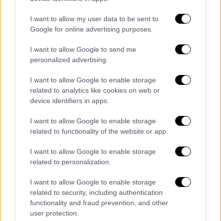
I want to allow my user data to be sent to
Google for online advertising purposes.
I want to allow Google to send me
personalized advertising.
I want to allow Google to enable storage
related to analytics like cookies on web or
device identifiers in apps.
Σινεμά
|
24.10.2020 16:42
Είδαμε τη νέα «Ρεβέκκα» στο Netflix: Ο
I want to allow Google to enable storage
related to functionality of the website or app.
Μπεν Γουίτλι θάμπωσε Άλφρεντ
Χίτσκοκ
I want to allow Google to enable storage
related to personalization.
Αν η «Ρεβέκκα» του Άλφρεντ Χίτσκοκ
κατέκτησε το 1941 το Όσκαρ Kαλύτερης
I want to allow Google to enable storage
Tαινίας γιατί να μην το κάνει και η
related to security, including authentication
«Ρεβέκκα» του Μπεν Γουίτλι 80 χρόνια μετά;
functionality and fraud prevention, and other
user protection.