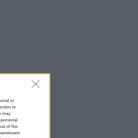
sonal or
ection to
ou may
 personal
out of the
 downstream