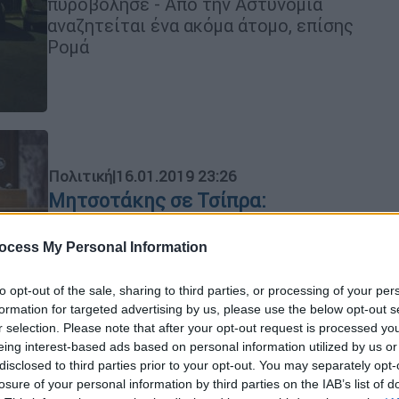
πυροβόλησε - Από την Αστυνομία
αναζητείται ένα ακόμα άτομο, επίσης
Ρομά
Πολιτική
|
16.01.2019 23:26
Μητσοτάκης σε Τσίπρα:
Καλοδεχούμενο το debate
ocess My Personal Information
Ο Αλέξης Τσίπρας, στην ομιλία του
στη Βουλή, προσκάλεσε τον Κυριάκο
to opt-out of the sale, sharing to third parties, or processing of your per
Μητσοτάκη σε τηλεοπτικό debate για
formation for targeted advertising by us, please use the below opt-out s
τη Συμφωνία των Πρεσπών
r selection. Please note that after your opt-out request is processed y
eing interest-based ads based on personal information utilized by us or
disclosed to third parties prior to your opt-out. You may separately opt-
losure of your personal information by third parties on the IAB’s list of