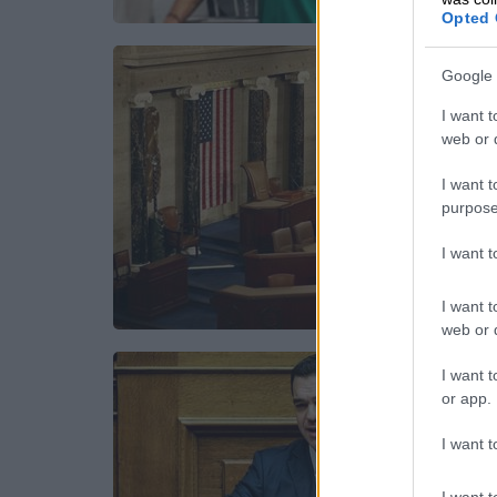
Opted 
Google 
I want t
web or d
I want t
purpose
I want 
I want t
web or d
I want t
or app.
I want t
I want t