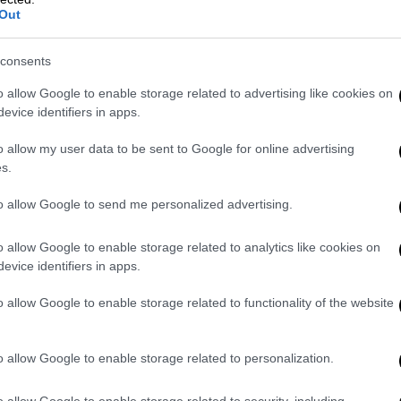
στον μακρινό προορισμό
Out
Κόσμος
|
16.01.2019 23:08
consents
H Βουλή των Αντιπροσώπων
o allow Google to enable storage related to advertising like cookies on
αποδοκίμασε ρατσιστικές
evice identifiers in apps.
δηλώσεις βουλευτή
o allow my user data to be sent to Google for online advertising
Ο Ρεπουμπλικάνος βουλευτής της
s.
Αϊόβα σε συνέντευξή του
διερωτήθηκε «γιατί η υπεροχή των
to allow Google to send me personalized advertising.
λευκών θεωρείται προσβλητική
φράση»!
o allow Google to enable storage related to analytics like cookies on
evice identifiers in apps.
o allow Google to enable storage related to functionality of the website
Πολιτική
|
16.01.2019 23:04
o allow Google to enable storage related to personalization.
Τσίπρας: Θα συνεχίσουμε μέχρι
τέλους (vid)
o allow Google to enable storage related to security, including