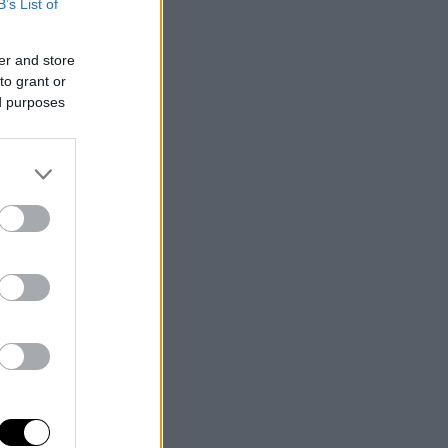
B’s List of
er and store
to grant or
ed purposes