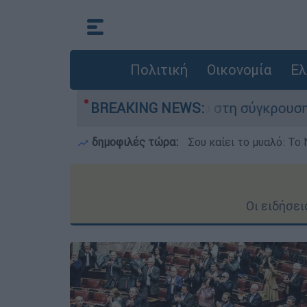
Πολιτική
Οικονομία
Ελ
έχασε τη ζωή του στη σύγκρουση ελικοπτέρων
BREAKING NEWS:
δημοφιλές τώρα:
Σου καίει το μυαλό: Το 
Οι ειδήσε