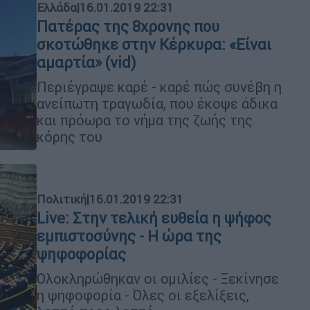
Ελλάδα
|
16.01.2019 22:31
Πατέρας της 8χρονης που
σκοτώθηκε στην Κέρκυρα: «Είναι
αμαρτία» (vid)
Περιέγραψε καρέ - καρέ πώς συνέβη η
ανείπωτη τραγωδία, που έκοψε άδικα
και πρόωρα το νήμα της ζωής της
κόρης του
Πολιτική
|
16.01.2019 22:31
Live: Στην τελική ευθεία η ψήφος
εμπιστοσύνης - Η ώρα της
ψηφοφορίας
Ολοκληρώθηκαν οι ομιλίες - Ξεκίνησε
η ψηφοφορία - Όλες οι εξελίξεις,