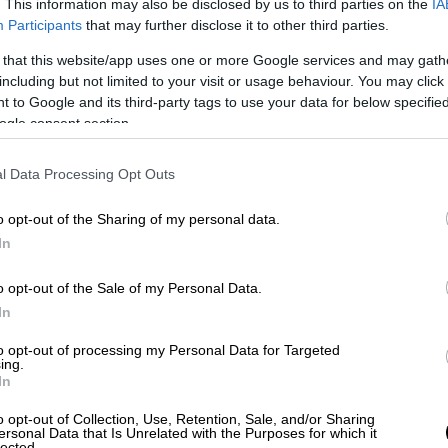
. This information may also be disclosed by us to third parties on the
IA
Participants
that may further disclose it to other third parties.
Πολιτική
|
16.01.2019 23:14
Ντοκουμέντο: Αυτή είναι η
 that this website/app uses one or more Google services and may gath
including but not limited to your visit or usage behaviour. You may click 
ρηματική διακοίνωση για τη
 to Google and its third-party tags to use your data for below specifi
Συμφωνία των Πρεσπών
ogle consent section.
Πλέον ανοίγει ο δρόμος για να
κυρωθεί η Συμφωνία των Πρεσπών
l Data Processing Opt Outs
από τη Βουλή των Ελλήνων
o opt-out of the Sharing of my personal data.
In
Lifestyle
|
16.01.2019 23:08
o opt-out of the Sale of my Personal Data.
Αυτός είναι ο πρώτος Έλληνας του
In
«Survivor» (pics)
to opt-out of processing my Personal Data for Targeted
ing.
Οι παίκτες, που θα συμμετάσχουν,
In
έχουν ήδη ενημερωθεί και
o opt-out of Collection, Use, Retention, Sale, and/or Sharing
προετοιμάζονται για το ταξίδι τους
ersonal Data that Is Unrelated with the Purposes for which it
lected.