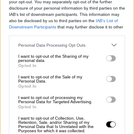
your opt-out. You may separately opt-out of the further
disclosure of your personal information by third parties on the
IAB’s list of downstream participants. This information may
also be disclosed by us to third parties on the
IAB’s List of
Downstream Participants
that may further disclose it to other
third parties.
Please note that this website/app uses one or more Google
Personal Data Processing Opt Outs
services and may gather and store information including but
not limited to your visit or usage behaviour. You may click to
I want to opt-out of the Sharing of my
personal data.
grant or deny consent to Google and its third-party tags to
Ελλάδα
|
12.11.2020 09:13
Opted In
use your data for below specified purposes in below Google
Θεσσαλονίκη: Το Βελλίδειο
consent section.
I want to opt-out of the Sale of my
μετατρέπεται σε κέντρο νοσηλείας
Personal Data.
Opted In
ασθενών Covid-19
I want to opt-out of processing my
Το Βελλίδειο είναι stand by για να
Personal Data for Targeted Advertising.
υποδεχθεί περιστατικά covid-19 εφόσον
Opted In
κριθεί αναγκαίο, σύμφωνα με αποκάλυψη
I want to opt-out of Collection, Use,
του Open TV - Το πλάνο της κυβέρνησης
Retention, Sale, and/or Sharing of my
Personal Data that Is Unrelated with the
Purposes for which it was collected.
ΑΛΛΑ #TAGS