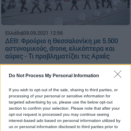
Ελλάδα
|
09.09.2021 12:56
ΔΕΘ: Φρούριο η Θεσσαλονίκη με 5.500
αστυνομικούς, drone, ελικόπτερα και
αύρες - Τι προβληματίζει τις Αρχές
Ξεκίνησε από την Τετάρτη (8.9) η άφιξη των
πρώτων αστυνομικών δυνάμεων από την
Do Not Process My Personal Information
επαρχία για τη φύλαξη της ΔΕΘ. Σε κλοιό
διαδηλώσεων θα βρεθεί το Σάββατο η
If you wish to opt-out of the sale, sharing to third parties, or
Θεσσαλονίκη
processing of your personal or sensitive information for
targeted advertising by us, please use the below opt-out
section to confirm your selection. Please note that after your
opt-out request is processed you may continue seeing
interest-based ads based on personal information utilized by
us or personal information disclosed to third parties prior to