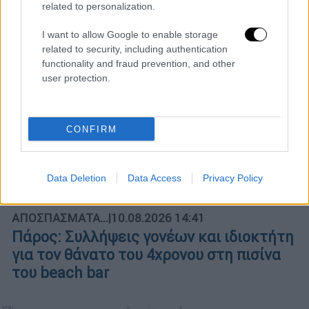
related to personalization.
I want to allow Google to enable storage
POPULAR VIDEOS
related to security, including authentication
functionality and fraud prevention, and other
user protection.
Μεσημεριανό...
|
10.08.2026 14:06
Μεσημεριανό δελτίο ειδήσεων
CONFIRM
10/08/2026
Data Deletion
Data Access
Privacy Policy
ΑΠΟΣΠΑΣΜΑΤΑ...
|
10.08.2026 14:41
Πάρος: Συλλήψεις γονέων και ιδιοκτήτη
για τον θάνατο του 4χρονου στη πισίνα
του beach bar