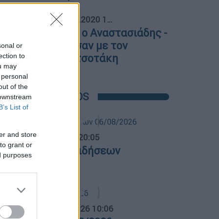
03
Πολιτική
|
14.07.2020 14:38
Στο Μαξίμου ο Αναστασιάδης -
Όσα συζήτησαν με τον
sonal or
ection to
Κυριάκο Μητσοτάκη
ou may
 personal
out of the
POPULAR VIDEOS
 downstream
B’s List of
er and store
ντρικό...
|
06.08.2026 20:05
to grant or
εντρικό δελτίο ειδήσεων
ed purposes
6/08/2026
α Ελλάδος...
|
06.08.2026 10:06