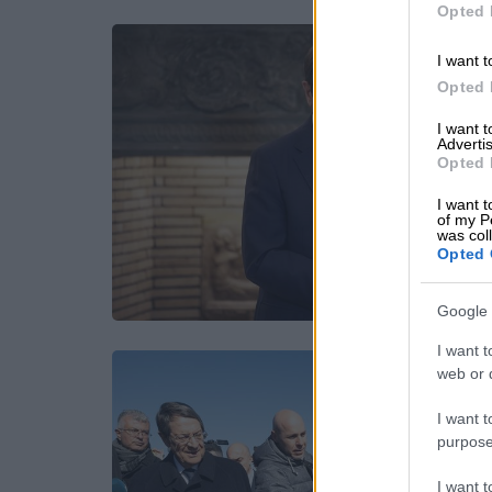
Opted 
I want t
Opted 
I want 
Advertis
Opted 
I want t
of my P
was col
Opted 
Google 
I want t
web or d
I want t
purpose
I want 