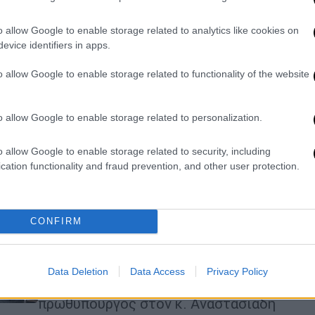
τραύμα» - Το μήνυμα που έστειλαν
0
Οι 2 ηγέτες βρέθηκαν στην τελετή
o allow Google to enable storage related to analytics like cookies on
θεμελίωσης πάρκου στη μνήμη των
evice identifiers in apps.
θυμάτων
o allow Google to enable storage related to functionality of the website
o allow Google to enable storage related to personalization.
Πολιτική
|
01.02.2023 11:33
Στο Μαξίμου ο Αναστασιάδης: «Θα
o allow Google to enable storage related to security, including
συνεχίσω να είμαι Έλληνας που
cation functionality and fraud prevention, and other user protection.
αγωνιά για την τύχη της Κύπρου» -
Επίσκεψη με Μητσοτάκη στο Μάτι
«Είμαι σίγουρος ότι θα σε υποδεχθώ
CONFIRM
σε αυτό το γραφείο πολλές φορές
ακόμα με την ιδιότητα, πια, όχι απλά
του τέως Προέδρου αλλά ενός
Data Deletion
Data Access
Privacy Policy
προσωπικού φίλου», είπε ο
πρωθυπουργός στον κ. Αναστασιάδη