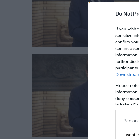
Do Not Pr
If you wish 
sensitive in
confirm you
continue se
information 
further disc
participants
Downstream 
Please note
information 
deny consent
in below Go
Persona
I want t