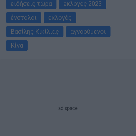
ειδήσεις τώρα
εκλογές 2023
ένστολοι
εκλογές
Βασίλης Κικίλιας
αγνοούμενοι
Κίνα