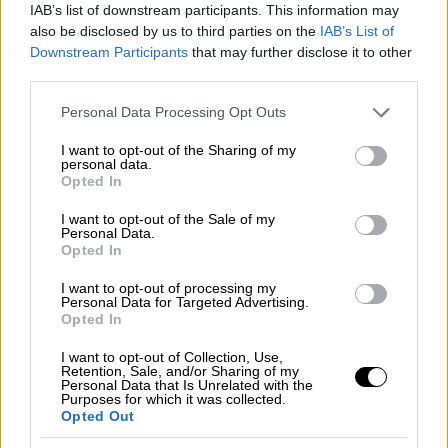
IAB’s list of downstream participants. This information may
καλά»
also be disclosed by us to third parties on the
IAB’s List of
Επισήμανε, ωστόσο, ότι υπήρξε πλήγμα με
Downstream Participants
that may further disclose it to other
μικρές ζημιές σε ελληνόκτητο πλοίο, το
third parties.
οποίο συνέχισε την πορεία του
Please note that this website/app uses one or more Google
Personal Data Processing Opt Outs
services and may gather and store information including but
not limited to your visit or usage behaviour. You may click to
I want to opt-out of the Sharing of my
personal data.
grant or deny consent to Google and its third-party tags to
Opted In
use your data for below specified purposes in below Google
consent section.
I want to opt-out of the Sale of my
Personal Data.
Opted In
I want to opt-out of processing my
Personal Data for Targeted Advertising.
Opted In
I want to opt-out of Collection, Use,
Retention, Sale, and/or Sharing of my
Personal Data that Is Unrelated with the
Purposes for which it was collected.
Opted Out