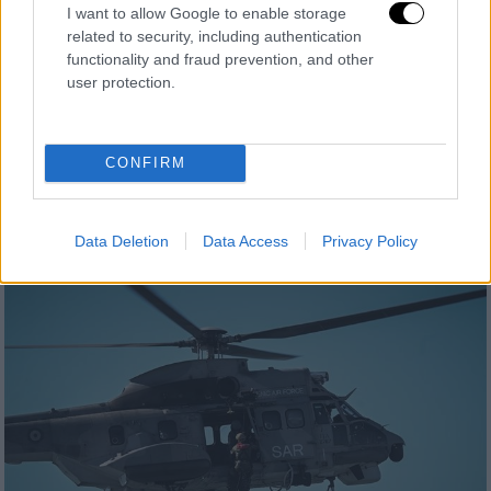
I want to allow Google to enable storage
related to security, including authentication
functionality and fraud prevention, and other
Ελλάδα
|
23.10.2024 17:51
user protection.
Ξανά δεμένα τα πλοία στα λιμάνια - Σε
48ωρη απεργία προχωρούν οι ναυτικοί
Τα μέλη της Πανελλήνιας Ναυτικής
CONFIRM
Ομοσπονδίας προκήρυξαν νέες
κινητοποιήσεις στις 24 και 25 Οκτωβρίου
Data Deletion
Data Access
Privacy Policy