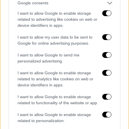
Google consents
Σαν Σήμερα
|
22.07.2025 00:00
Ένα αξεδιάλυτο μυστήριο: πώς η Κίνα
I want to allow Google to enable storage
related to advertising like cookies on web or
από πανίσχυρη παγκόσμια ναυτική
device identifiers in apps.
δύναμη «γύρισε την πλάτη» στη θάλασσα
I want to allow my user data to be sent to
Ήταν πολύ αργά για να επανορθώσουν…
Google for online advertising purposes.
I want to allow Google to send me
personalized advertising.
I want to allow Google to enable storage
related to analytics like cookies on web or
device identifiers in apps.
I want to allow Google to enable storage
related to functionality of the website or app.
I want to allow Google to enable storage
related to personalization.