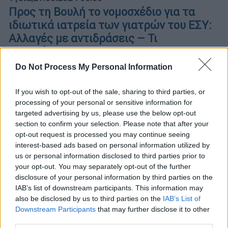
Προς τη Βουλή το νομοσχέδιο για τα
ιδιωτικά ιατρεία των γιατρών του ΕΣΥ:
Αλλαγές με αντιδράσεις – Τι
προβλέπεται
Do Not Process My Personal Information
Για πρώτη φορά δίνει το δικαίωμα στους
γιατρούς του δημοσίου να ασκούν και
If you wish to opt-out of the sale, sharing to third parties, or
ιδιωτικό έργο
processing of your personal or sensitive information for
targeted advertising by us, please use the below opt-out
section to confirm your selection. Please note that after your
opt-out request is processed you may continue seeing
interest-based ads based on personal information utilized by
us or personal information disclosed to third parties prior to
your opt-out. You may separately opt-out of the further
disclosure of your personal information by third parties on the
IAB’s list of downstream participants. This information may
also be disclosed by us to third parties on the
IAB’s List of
Downstream Participants
that may further disclose it to other
third parties.