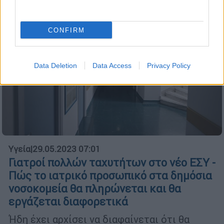
CONFIRM
Data Deletion
Data Access
Privacy Policy
Υγεία
|
29.05.2023 07:01
Γιατροί πολλών ταχυτήτων στο νέο ΕΣΥ -
Πώς το ιατρικό προσωπικό στα δημόσια
νοσοκομεία θα πληρώνεται και θα
εργάζεται διαφορετικά
Ήδη έχει αρχίσει να διαφαίνεται ότι θα