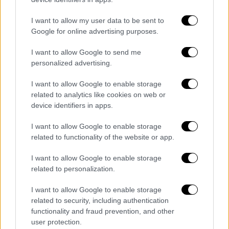
I want to allow my user data to be sent to
Google for online advertising purposes.
I want to allow Google to send me
personalized advertising.
I want to allow Google to enable storage
related to analytics like cookies on web or
Ελλάδα
|
23.10.2023 19:00
device identifiers in apps.
Οι ιδιώτες ήρθαν για να μείνουν στις
συγκοινωνίες της Αθήνας - 63
I want to allow Google to enable storage
λεωφορειακές γραμμές παραχωρούνται
related to functionality of the website or app.
για 8 χρόνια - Οι όροι της σύμβασης
I want to allow Google to enable storage
Σε δύο τμήματα ο διαγωνισμός - Αναλυτικά
related to personalization.
οι όροι της σύμβασης - Τι ισχύει με
I want to allow Google to enable storage
τηλεματική και ηλεκτρονικό εισιτήριο
related to security, including authentication
functionality and fraud prevention, and other
user protection.