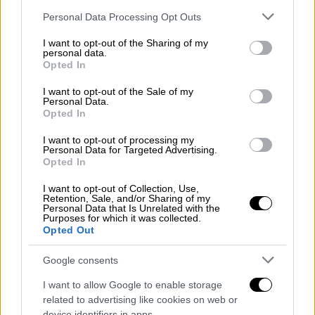
Please note that this website/app uses one or more Google
Personal Data Processing Opt Outs
services and may gather and store information including but
not limited to your visit or usage behaviour. You may click to
I want to opt-out of the Sharing of my
personal data.
grant or deny consent to Google and its third-party tags to
Opted In
Υγεία
|
16.02.2024 12:01
use your data for below specified purposes in below Google
consent section.
Αλλάζει πλήρως το ΕΣΥ: Έρχονται
I want to opt-out of the Sale of my
Personal Data.
ιδιωτικά ιατρεία γιατρών του δημοσίου
Opted In
και είσοδος ιδιωτών στα νοσοκομεία
I want to opt-out of processing my
Personal Data for Targeted Advertising.
Πλήρη ανατροπή στο έως τώρα Δημόσιο
Opted In
Εθνικό Σύστημα Υγείας αναμένεται να δουν
το επόμενο διάστημα οι ασθενείς
I want to opt-out of Collection, Use,
Retention, Sale, and/or Sharing of my
Personal Data that Is Unrelated with the
Purposes for which it was collected.
Opted Out
Google consents
I want to allow Google to enable storage
related to advertising like cookies on web or
device identifiers in apps.