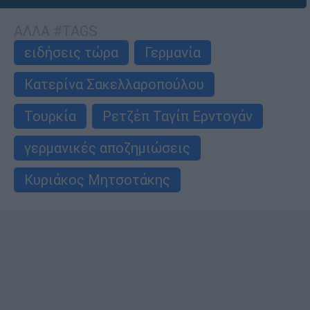
ΑΛΛΑ #TAGS
ειδήσεις τώρα
Γερμανία
Κατερίνα Σακελλαροπούλου
Τουρκία
Ρετζέπ Ταγίπ Ερντογάν
γερμανικές αποζημιώσεις
Κυριάκος Μητσοτάκης