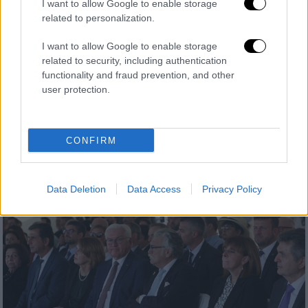
I want to allow Google to enable storage
related to personalization.
Πολιτική
|
30.10.2024 12:58
I want to allow Google to enable storage
Σταϊνμάιερ σε Σακελλαροπούλου για
related to security, including authentication
γερμανικές αποζημιώσεις: «Το θέμα
functionality and fraud prevention, and other
θεωρείται λήξαν»
user protection.
Η κυρία Σακελλαροπούλου τόνισε ότι το
ζήτημα είναι εκκρεμές και ότι είναι
σημαντικό να τίθενται επί τάπητος θέματα
CONFIRM
του παρελθόντος
Data Deletion
Data Access
Privacy Policy