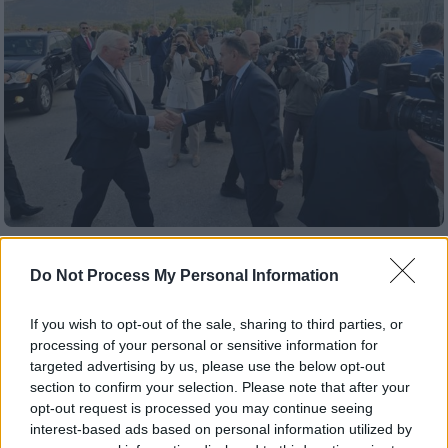
Πολιτική
|
30.10.2024 17:51
Do Not Process My Personal Information
Ο Φρανκ Βάλτερ Σταϊνμάγερ στο ΚΥΤ.
της Μαλακάσας: Του φώναζαν
If you wish to opt-out of the sale, sharing to third parties, or
«ταυτότητα, ταυτότητα»
processing of your personal or sensitive information for
Το Κ.Υ.Τ. Μαλακάσας αναπτύσσεται σε
targeted advertising by us, please use the below opt-out
section to confirm your selection. Please note that after your
έκταση 119 στρεμμάτων και βρίσκεται στην
opt-out request is processed you may continue seeing
θέση του παλαιού στρατοπέδου «Γερακίνη»
interest-based ads based on personal information utilized by
και είναι δυναμικότητας 3.471 θέσεων