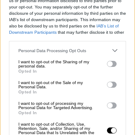
us or personal information disclosed to third parties prior to
φιλοξενίας
your opt-out. You may separately opt-out of the further
disclosure of your personal information by third parties on the
IAB’s list of downstream participants. This information may
also be disclosed by us to third parties on the
IAB’s List of
Downstream Participants
that may further disclose it to other
third parties.
Please note that this website/app uses one or more Google
Personal Data Processing Opt Outs
services and may gather and store information including but
not limited to your visit or usage behaviour. You may click to
I want to opt-out of the Sharing of my
personal data.
grant or deny consent to Google and its third-party tags to
Opted In
use your data for below specified purposes in below Google
consent section.
I want to opt-out of the Sale of my
Personal Data.
Opted In
I want to opt-out of processing my
Personal Data for Targeted Advertising.
Opted In
Πολιτική
|
30.10.2024 13:33
Μητσοτάκης σε Σταϊνμάιερ: Το ζήτημα
I want to opt-out of Collection, Use,
Retention, Sale, and/or Sharing of my
των γερμανικών επανορθώσεων είναι
Personal Data that Is Unrelated with the