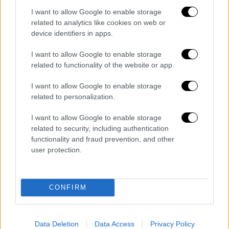
Lifestyle
|
11.09.2025 05:00
I want to allow Google to enable storage
H Τζένιφερ Άνιστον για τη Ρις
related to analytics like cookies on web or
Γουίδερσπουν: «Είναι το στήριγμά μου»
device identifiers in apps.
Η τέταρτη σεζόν του «The Morning Show», η
I want to allow Google to enable storage
οποία αποτελείται από δέκα επεισόδια, θα
related to functionality of the website or app.
κάνει πρεμιέρα την Τετάρτη 17 Σεπτεμβρίου
I want to allow Google to enable storage
related to personalization.
I want to allow Google to enable storage
related to security, including authentication
functionality and fraud prevention, and other
user protection.
CONFIRM
Data Deletion
Data Access
Privacy Policy