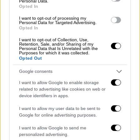
τέταρτη στο Apple TV+
Personal Data.
Opted In
Οι Τζένιφερ Άνιστον και Ρις Γουίδερσπουν
I want to opt-out of processing my
συνεχίζουν την πολύ πετυχημένη
Personal Data for Targeted Advertising.
συνεργασία τους
Opted In
I want to opt-out of Collection, Use,
Retention, Sale, and/or Sharing of my
Personal Data that Is Unrelated with the
Purposes for which it was collected.
Opted Out
Google consents
I want to allow Google to enable storage
related to advertising like cookies on web or
device identifiers in apps.
I want to allow my user data to be sent to
Google for online advertising purposes.
I want to allow Google to send me
personalized advertising.