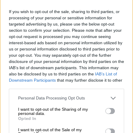
σε μία σπάνια εξομολόγηση
If you wish to opt-out of the sale, sharing to third parties, or
processing of your personal or sensitive information for
targeted advertising by us, please use the below opt-out
section to confirm your selection. Please note that after your
opt-out request is processed you may continue seeing
interest-based ads based on personal information utilized by
us or personal information disclosed to third parties prior to
your opt-out. You may separately opt-out of the further
disclosure of your personal information by third parties on the
IAB’s list of downstream participants. This information may
also be disclosed by us to third parties on the
IAB’s List of
Downstream Participants
that may further disclose it to other
third parties.
Please note that this website/app uses one or more Google
Personal Data Processing Opt Outs
services and may gather and store information including but
not limited to your visit or usage behaviour. You may click to
I want to opt-out of the Sharing of my
Τηλεόραση
|
17.09.2025 21:27
personal data.
grant or deny consent to Google and its third-party tags to
Το «The Morning Show» ανανεώθηκε για
Opted In
use your data for below specified purposes in below Google
πέμπτη σεζόν πριν καν κυκλοφορήσει η
consent section.
I want to opt-out of the Sale of my