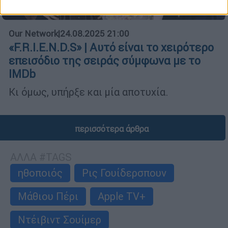
Our Network
|
24.08.2025 21:00
«F.R.I.E.N.D.S» | Αυτό είναι το χειρότερο
επεισόδιο της σειράς σύμφωνα με το
IMDb
Κι όμως, υπήρξε και μία αποτυχία.
περισσότερα άρθρα
ΑΛΛΑ #TAGS
ηθοποιός
Ρις Γουίδερσπουν
Μάθιου Πέρι
Apple TV+
Ντέιβιντ Σουίμερ