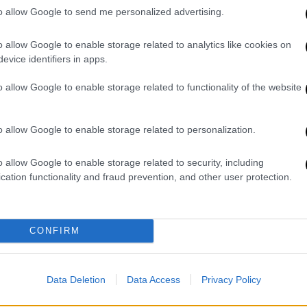
Τηλεόραση
|
22.11.2025 11:53
to allow Google to send me personalized advertising.
Εσύ τις έχεις δει; Αυτές είναι οι 5
σειρές που σαρώνουν παγκοσμίως
o allow Google to enable storage related to analytics like cookies on
στις συνδρομητικές πλατφόρμες
evice identifiers in apps.
Η πρώτη μάλιστα έχει συγκεντρώσει
o allow Google to enable storage related to functionality of the website
2 δις. λεπτά θέασης σε μία εβδομάδα!
o allow Google to enable storage related to personalization.
o allow Google to enable storage related to security, including
cation functionality and fraud prevention, and other user protection.
Τηλεόραση
|
10.11.2025 14:35
Pluribus: Η νέα σειρά του
δημιουργού του «Breaking Bad»
CONFIRM
που κλέβει τις εντυπώσεις στο
Apple Tv+
Data Deletion
Data Access
Privacy Policy
Με ποσοστό 100% στο Rotten
Tomatoes, έχει ήδη ξεχωρίσει