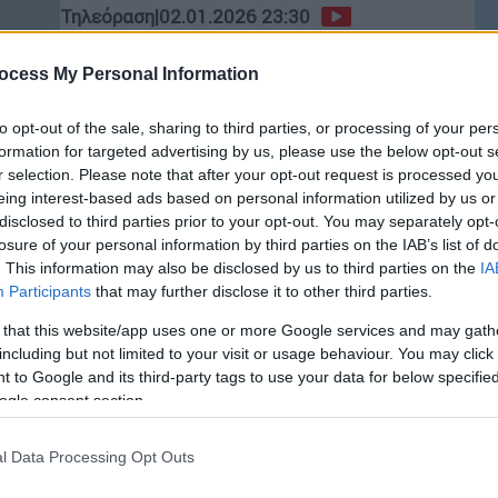
Τηλεόραση
|
02.01.2026 23:30
Κε
Apple TV+: Κυκλοφόρησε το
Κ
τρέιλερ της 3ης σεζόν του
ocess My Personal Information
0
«Shrinking»
to opt-out of the sale, sharing to third parties, or processing of your per
Ο τρίτος κύκλος θα κάνει παγκόσμια
formation for targeted advertising by us, please use the below opt-out s
πρεμιέρα την Τετάρτη 28 Ιανουαρίου
r selection. Please note that after your opt-out request is processed y
Ώρ
2026 στο Apple TV+
eing interest-based ads based on personal information utilized by us or
Ώ
disclosed to third parties prior to your opt-out. You may separately opt-
losure of your personal information by third parties on the IAB’s list of
. This information may also be disclosed by us to third parties on the
IA
Participants
that may further disclose it to other third parties.
 that this website/app uses one or more Google services and may gath
ΑΠ
Τηλεόραση
|
02.12.2025 23:00
including but not limited to your visit or usage behaviour. You may click 
Μ
Το «The Family Plan 2» σαρώνει
 to Google and its third-party tags to use your data for below specifi
Α
ogle consent section.
παγκοσμίως στο Apple TV+ - Νο1
σε 98 χώρες και εκτόξευση χωρίς
l Data Processing Opt Outs
προηγούμενο