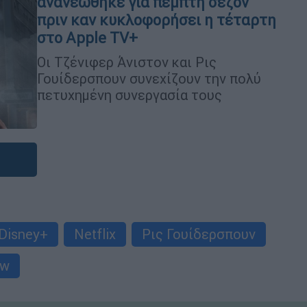
ανανεώθηκε για πέμπτη σεζόν
πριν καν κυκλοφορήσει η τέταρτη
στο Apple TV+
Οι Τζένιφερ Άνιστον και Ρις
Γουίδερσπουν συνεχίζουν την πολύ
πετυχημένη συνεργασία τους
Disney+
Netflix
Ρις Γουίδερσπουν
ow