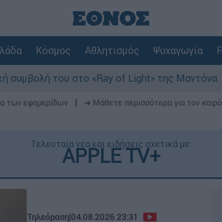
λάδα
Κόσμος
Αθλητισμός
Ψυχαγωγία
F
το «Ray of Light» της Μαντόνα
Φωτιά στη
δα των εφημερίδων
|
➔ Μάθετε περισσότερα για τον καιρό
Τελευταία νέα και ειδήσεις σχετικά με:
APPLE TV+
Τηλεόραση
|
04.08.2026 23:31