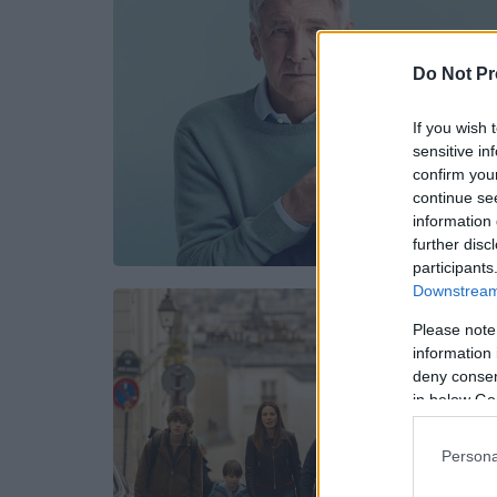
Do Not Pr
If you wish 
sensitive in
confirm you
continue se
information 
further disc
participants
Downstream 
Please note
information 
deny consent
in below Go
Persona