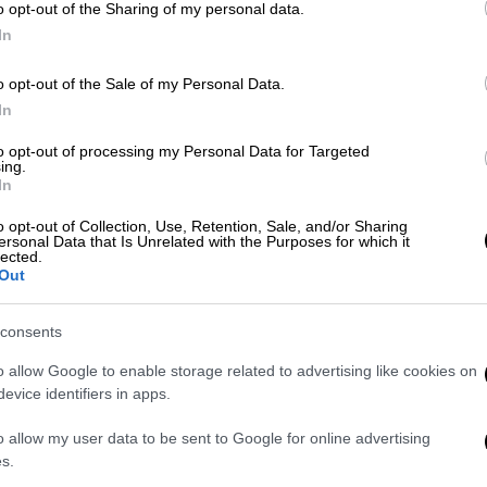
Μέσα σε μόλις δέκα μέρες προβολής
o opt-out of the Sharing of my personal data.
ΑΠ
In
Β
o opt-out of the Sale of my Personal Data.
κ
In
Τεχνολογία
|
22.11.2025 15:02
to opt-out of processing my Personal Data for Targeted
ing.
Η Google «κρύβει» μήνυμα-
In
ΑΘ
έκπληξη για τo Pluribus: Το έξυπνο
Α
o opt-out of Collection, Use, Retention, Sale, and/or Sharing
inside joke της Apple στο Search
ersonal Data that Is Unrelated with the Purposes for which it
0
lected.
Η σειρά βρίσκεται από την
Out
κυκλοφορία της ανάμεσα στις
δημοφιλέστερες σειρές που
consents
κυκλοφορούν
o allow Google to enable storage related to advertising like cookies on
evice identifiers in apps.
o allow my user data to be sent to Google for online advertising
s.