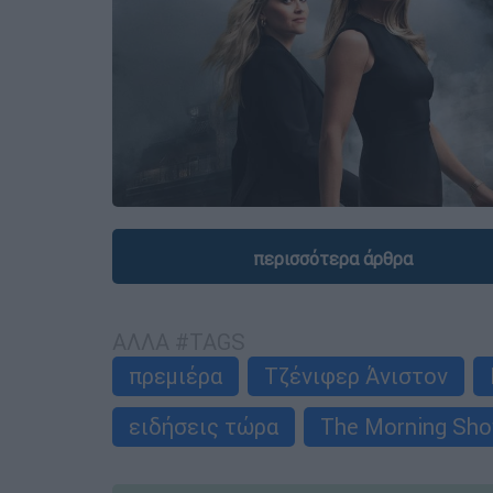
περισσότερα άρθρα
ΑΛΛΑ #TAGS
πρεμιέρα
Τζένιφερ Άνιστον
ειδήσεις τώρα
The Morning Sh