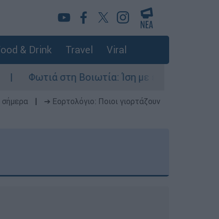
ood & Drink
Travel
Viral
 Βοιωτία: Ίση με έξι ατομικές βόμβες της Χιρο
 σήμερα
|
➔ Εορτολόγιο: Ποιοι γιορτάζουν