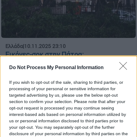
Ελλάδα
|
10.11.2025 23:10
Εικόνες-σοκ στην Πάτρα:
Ανεμοστρόβιλος σάρωσε εκκλησία, ενώ
Do Not Process My Personal Information
μέσα γινόταν κηδεία
Τα δέντρα έπεσαν πάνω σε σταθμευμένα
If you wish to opt-out of the sale, sharing to third parties, or
αυτοκίνητα, ενώ από «θαύμα» γλίτωσαν οι
processing of your personal or sensitive information for
περαστικοί
targeted advertising by us, please use the below opt-out
section to confirm your selection. Please note that after your
opt-out request is processed you may continue seeing
interest-based ads based on personal information utilized by
us or personal information disclosed to third parties prior to
your opt-out. You may separately opt-out of the further
disclosure of your personal information by third parties on the