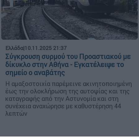
Ελλάδα
|
10.11.2025 21:37
Σύγκρουση συρμού του Προαστιακού με
δίκυκλο στην Αθήνα - Εγκατέλειψε το
σημείο ο αναβάτης
Η αμαξοστοιχία παρέμεινε ακινητοποιημένη
έως την ολοκλήρωση της αυτοψίας και της
καταγραφής από την Αστυνομία και στη
συνέχεια αναχώρησε με καθυστέρηση 44
λεπτών