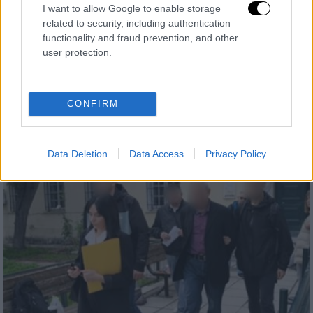
I want to allow Google to enable storage
άνοδό του»
related to security, including authentication
functionality and fraud prevention, and other
Αγροτοκτηνοτρόφοι από όλη τη Θράκη
user protection.
έχουν κατακλίσει το αεροδρόμιο
Αλεξανδρούπολης, κάνοντας δημόσια
έκκληση στον πρωθυπουργό να ακυρώσει
CONFIRM
την επίσκεψή του
Data Deletion
Data Access
Privacy Policy