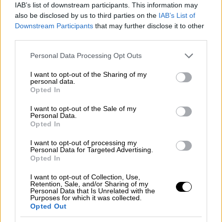
IAB’s list of downstream participants. This information may
also be disclosed by us to third parties on the
IAB’s List of
Downstream Participants
that may further disclose it to other
third parties.
Please note that this website/app uses one or more Google
Personal Data Processing Opt Outs
services and may gather and store information including but
not limited to your visit or usage behaviour. You may click to
I want to opt-out of the Sharing of my
personal data.
grant or deny consent to Google and its third-party tags to
Opted In
use your data for below specified purposes in below Google
consent section.
I want to opt-out of the Sale of my
Σινεμά
|
10.11.2025 23:00
Personal Data.
Opted In
Ιστορικό «άνοιγμα» για την ταινία
«Predator: Badlands» στο αμερικανικό
I want to opt-out of processing my
Personal Data for Targeted Advertising.
box office
Opted In
Αποδεικνύει ότι παραμένει μία
I want to opt-out of Collection, Use,
κινηματογραφική δύναμη συνεχίζοντας την
Retention, Sale, and/or Sharing of my
Personal Data that Is Unrelated with the
πορεία της μέσα από συνέχειες, reboots και
Purposes for which it was collected.
Opted Out
τις δημοφιλείς crossover ταινίες με το
«Alien»