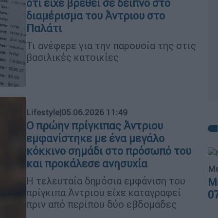
ότι είχε βρεθεί σε δείπνο στο
διαμέρισμα του Άντριου στο
Παλάτι
Τι ανέφερε για την παρουσία της στις
βασιλικές κατοικίες
Lifestyle
|
05.06.2026 11:49
Ο πρώην πρίγκιπας Άντριου
εμφανίστηκε με ένα μεγάλο
κόκκινο σημάδι στο πρόσωπό του
και προκάλεσε ανησυχία
Με
Η τελευταία δημόσια εμφάνιση του
Μ
πρίγκιπα Άντριου είχε καταγραφεί
0
πριν από περίπου δύο εβδομάδες