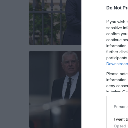
Do Not Pr
If you wish 
sensitive in
confirm you
continue se
information 
further disc
participants
Downstream 
Please note
information 
deny consent
in below Go
Persona
I want t
Opted 