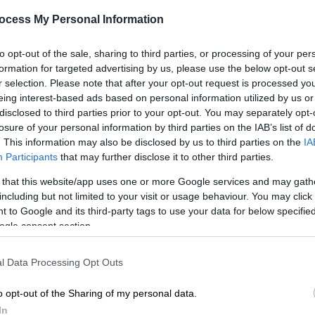
πτήσεις με χρήματα
ocess My Personal Information
φορολογουμένων
ΑΠ
Τι δήλωσαν οι εργαζόμενοι για τα
to opt-out of the sale, sharing to third parties, or processing of your per
Ι
έξοδα
formation for targeted advertising by us, please use the below opt-out s
χ
r selection. Please note that after your opt-out request is processed y
7,
eing interest-based ads based on personal information utilized by us or
disclosed to third parties prior to your opt-out. You may separately opt-
losure of your personal information by third parties on the IAB’s list of
Κόσμος
|
22.02.2026 23:30
. This information may also be disclosed by us to third parties on the
IA
Πρίγκιπας Άντριου: Αστυνομικοί
Participants
that may further disclose it to other third parties.
στην υπηρεσία του είχαν λάβει
 that this website/app uses one or more Google services and may gath
οδηγίες για την πόρτα σε πάρτι
including but not limited to your visit or usage behaviour. You may click 
του Επσταϊν
 to Google and its third-party tags to use your data for below specifi
ogle consent section.
Η εφημερίδα The Sunday Times
επικαλείται email που
l Data Processing Opt Outs
περιλαμβάνονται στους φακέλους
της υπόθεσης Επσταϊν
o opt-out of the Sharing of my personal data.
In