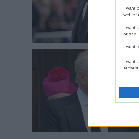
I want t
web or d
I want t
or app.
I want t
I want t
authenti