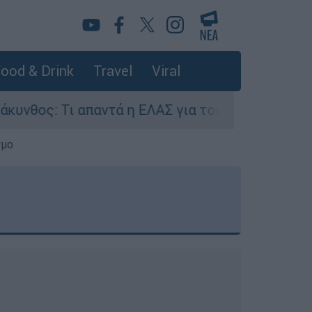
ood & Drink
Travel
Viral
παντά η ΕΛΑΣ για τους 8 βιασμούς τουριστριών 
σμο