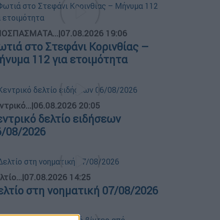
ΟΣΠΑΣΜΑΤΑ...
|
07.08.2026 19:06
ωτιά στο Στεφάνι Κορινθίας –
ήνυμα 112 για ετοιμότητα
ντρικό...
|
06.08.2026 20:05
εντρικό δελτίο ειδήσεων
6/08/2026
λτίο...
|
07.08.2026 14:25
ελτίο στη νοηματική 07/08/2026