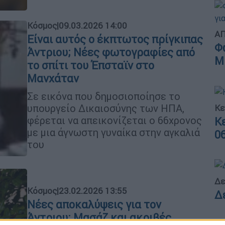
Κόσμος
|
09.03.2026 14:00
ΑΠ
Είναι αυτός ο έκπτωτος πρίγκιπας
Φ
Άντριου; Νέες φωτογραφίες από
Μ
το σπίτι του Έπσταϊν στο
Μανχάταν
Σε εικόνα που δημοσιοποίησε το
υπουργείο Δικαιοσύνης των ΗΠΑ,
Κε
φέρεται να απεικονίζεται ο 66χρονος
Κ
με μια άγνωστη γυναίκα στην αγκαλιά
0
του
Δε
Κόσμος
|
23.02.2026 13:55
Δ
Νέες αποκαλύψεις για τον
Άντριου: Μασάζ και ακριβές