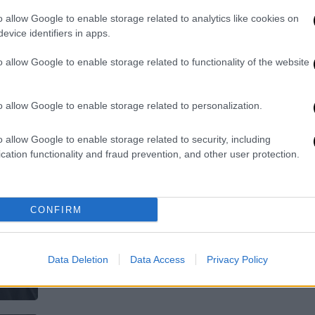
Έπσταϊν
o allow Google to enable storage related to analytics like cookies on
Σε σοβαρές αποκαλύψεις προχώρησε
evice identifiers in apps.
ο πρώην βρετανός πρωθυπουργός,
Γκόρντον Μπράουν
o allow Google to enable storage related to functionality of the website
o allow Google to enable storage related to personalization.
Κόσμος
|
21.02.2026 08:42
o allow Google to enable storage related to security, including
cation functionality and fraud prevention, and other user protection.
Συνεχίζονται οι έρευνες σε βάρος
του Άντριου - Η βρετανική
κυβέρνηση θέλει να τον αφαιρέσει
CONFIRM
από τη σειρά διαδοχής
Ο Άντριου έχει αποσυρθεί από τα
δημόσια καθήκοντα από το 2019
Data Deletion
Data Access
Privacy Policy