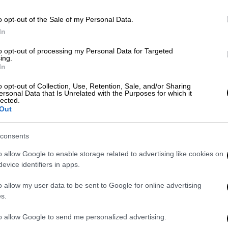
Κόσμος
|
22.02.2026 16:54
o opt-out of the Sale of my Personal Data.
Θράσος: «Είμαι γιος της
In
βασίλισσας, δεν μπορείτε να το
to opt-out of processing my Personal Data for Targeted
κάνετε», φώναζε κατά τη
ing.
σύλληψή του ο πρίγκιπας Άντριου
In
«Είναι απίστευτο που επέλεξε να
o opt-out of Collection, Use, Retention, Sale, and/or Sharing
ersonal Data that Is Unrelated with the Purposes for which it
χρησιμοποιήσει το όνομα της
lected.
Out
βασίλισσας για να υπερασπιστεί τον
εαυτό του», τόνισε πηγή κοντά στο
βασιλικό περιβάλλον
consents
o allow Google to enable storage related to advertising like cookies on
evice identifiers in apps.
Κόσμος
|
22.02.2026 11:12
o allow my user data to be sent to Google for online advertising
Νέες βαριές καταγγελίες: Ο
s.
Άντριου ταξίδευε με αεροσκάφη
της RAF για να συναντά τον
to allow Google to send me personalized advertising.