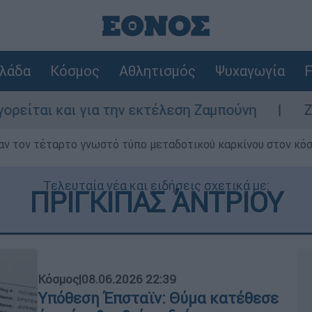
λάδα
Κόσμος
Αθλητισμός
Ψυχαγωγία
F
ια την εκτέλεση Ζαμπούνη
Ζάκυνθος: Τι α
ν τον τέταρτο γνωστό τύπο μεταδοτικού καρκίνου στον κό
Τελευταία νέα και ειδήσεις σχετικά με:
ΠΡΙΓΚΙΠΑΣ ΆΝΤΡΙΟΥ
Κόσμος
|
08.06.2026 22:39
Υπόθεση Έπσταϊν: Θύμα κατέθεσε