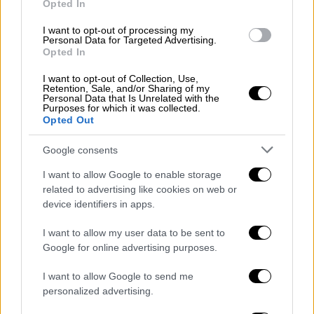
Opted In
της πορεία και το κίνημα κατά της
σεξουαλικής κακοποίησης, «Me Too», το
I want to opt-out of processing my
Personal Data for Targeted Advertising.
οποίο δεν έχει βρει ανταπόκριση στη χώρα
Opted In
μας
I want to opt-out of Collection, Use,
Retention, Sale, and/or Sharing of my
Personal Data that Is Unrelated with the
Purposes for which it was collected.
Opted Out
Google consents
I want to allow Google to enable storage
related to advertising like cookies on web or
device identifiers in apps.
I want to allow my user data to be sent to
Google for online advertising purposes.
I want to allow Google to send me
Θέατρο
|
04.10.2020 16:18
personalized advertising.
«Ο Θεός της Σφαγής» σε σκηνοθεσία