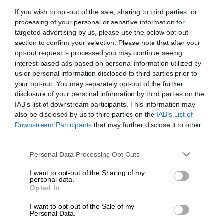
την «Αναστασία» στην ομώνυμη σειρά
If you wish to opt-out of the sale, sharing to third parties, or
processing of your personal or sensitive information for
targeted advertising by us, please use the below opt-out
section to confirm your selection. Please note that after your
opt-out request is processed you may continue seeing
interest-based ads based on personal information utilized by
us or personal information disclosed to third parties prior to
your opt-out. You may separately opt-out of the further
disclosure of your personal information by third parties on the
IAB’s list of downstream participants. This information may
also be disclosed by us to third parties on the
IAB’s List of
Downstream Participants
that may further disclose it to other
third parties.
Please note that this website/app uses one or more Google
Personal Data Processing Opt Outs
Lifestyle
|
14.12.2020 19:04
services and may gather and store information including but
Μυρτώ Αλικάκη: «Υπάρχει μια υπερβολή
not limited to your visit or usage behaviour. You may click to
I want to opt-out of the Sharing of my
personal data.
στην ιστορία της σεξουαλικής
grant or deny consent to Google and its third-party tags to
Opted In
use your data for below specified purposes in below Google
παρενόχλησης»
consent section.
I want to opt-out of the Sale of my
Η Μυρτώ Αλικάκη μίλησε για την προσωπική
Personal Data.