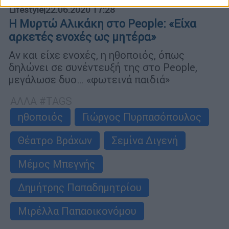
Lifestyle
|
22.06.2020 17:28
Η Μυρτώ Αλικάκη στο People: «Είχα
αρκετές ενοχές ως μητέρα»
Αν και είχε ενοχές, η ηθοποιός, όπως
δηλώνει σε συνέντευξή της στο People,
μεγάλωσε δυο… «φωτεινά παιδιά»
ΑΛΛΑ #TAGS
ηθοποιός
Γιώργος Πυρπασόπουλος
Θέατρο Βράχων
Σεμίνα Διγενή
Μέμος Μπεγνής
Δημήτρης Παπαδημητρίου
Μιρέλλα Παπαοικονόμου