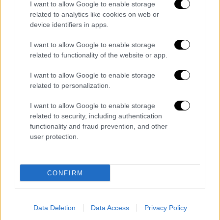
I want to allow Google to enable storage
Πέτρου Φιλιππίδη στο Θέατρο Αθηνά
related to analytics like cookies on web or
device identifiers in apps.
Το έργο έκανε πρεμιέρα στη Ζυρίχη το 2007
και τον Ιανουάριο του 2008 στο Παρίσι, σε
I want to allow Google to enable storage
σκηνοθεσία της ίδιας της συγγραφέως, με
related to functionality of the website or app.
την Ιζαμπέλ Υπέρ σ’ έναν από τους τέσσερις
ρόλους
I want to allow Google to enable storage
related to personalization.
I want to allow Google to enable storage
related to security, including authentication
functionality and fraud prevention, and other
user protection.
CONFIRM
Data Deletion
Data Access
Privacy Policy