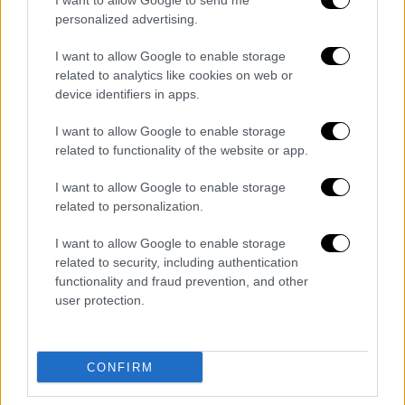
I want to allow Google to send me
personalized advertising.
I want to allow Google to enable storage
related to analytics like cookies on web or
device identifiers in apps.
I want to allow Google to enable storage
related to functionality of the website or app.
Lifestyle
|
23.01.2021 10:28
I want to allow Google to enable storage
Δημήτρης Παπαδημητρίου: Όταν
related to personalization.
μαγείρεψε κόκορα αλανιάρη στη
Μιρέλλα Παπαοικονόμου
I want to allow Google to enable storage
related to security, including authentication
Η Μιρέλλα Παπαοικονόμου και ο Δημήτρης
functionality and fraud prevention, and other
Παπαδημητρίου μοιράστηκαν απολαυστικές
user protection.
ιστορίες από τα παλιά και αποκάλυψαν πώς
επέλεξαν τη Μυρτώ Αλικάκη να υποδυθεί
την «Αναστασία» στην ομώνυμη σειρά
CONFIRM
ΑΛΛΑ #TAGS