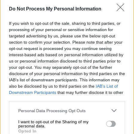
Πάνος Βλάχος: Ολοκληρώθηκαν τα
Do Not Process My Personal Information
γυρίσματα της νέας σειράς «17
Κλωστές»
If you wish to opt-out of the sale, sharing to third parties, or
Πρεμιέρα την επόμενη σεζόν αποκλειστικά
processing of your personal or sensitive information for
targeted advertising by us, please use the below opt-out
στην Cosmote TV
section to confirm your selection. Please note that after your
opt-out request is processed you may continue seeing
interest-based ads based on personal information utilized by
us or personal information disclosed to third parties prior to
your opt-out. You may separately opt-out of the further
disclosure of your personal information by third parties on the
IAB’s list of downstream participants. This information may
also be disclosed by us to third parties on the
IAB’s List of
Downstream Participants
that may further disclose it to other
third parties.
Please note that this website/app uses one or more Google
Personal Data Processing Opt Outs
services and may gather and store information including but
not limited to your visit or usage behaviour. You may click to
I want to opt-out of the Sharing of my
personal data.
grant or deny consent to Google and its third-party tags to
Opted In