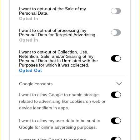
use your data for below specified purposes in below Google
consent section.
I want to opt-out of the Sale of my
Personal Data.
Τηλεόραση
|
03.05.2023 19:37
Opted In
Σωτήρης Τσαφούλιας: Ξεκίνησαν τα
γυρίσματα της νέας σειράς «17
I want to opt-out of processing my
Personal Data for Targeted Advertising.
Κλωστές» - Αυτοί είναι οι ηθοποιοί που
Opted In
πρωταγωνιστούν
I want to opt-out of Collection, Use,
Retention, Sale, and/or Sharing of my
Η σειρά έξι επεισοδίων βασίζεται στο
Personal Data that Is Unrelated with the
ομώνυμο βιβλίο του Πάνου Δημάκη και
Purposes for which it was collected.
Opted Out
εξιστορεί μία από τις μεγαλύτερες μαζικές
δολοφονίες που γνώρισε ποτέ η χώρα
Google consents
I want to allow Google to enable storage
related to advertising like cookies on web or
device identifiers in apps.
I want to allow my user data to be sent to
Google for online advertising purposes.