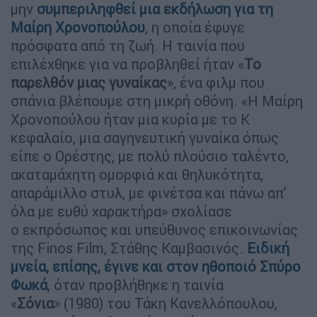
μην
συμπεριληφθεί μια εκδήλωση για τη
Μαίρη Χρονοπούλου
, η οποία έφυγε
πρόσφατα από τη ζωή. Η ταινία που
επιλέχθηκε για να προβληθεί ήταν «
Το
παρελθόν μιας γυναίκας
», ένα φιλμ που
σπάνια βλέπουμε στη μικρή οθόνη. «Η Μαίρη
Χρονοπούλου ήταν μια κυρία με το Κ
κεφαλαίο, μια σαγηνευτική γυναίκα όπως
είπε ο Ορέστης, με πολύ πλούσιο ταλέντο,
ακαταμάχητη ομορφιά και θηλυκότητα,
απαράμιλλο στυλ, με φινέτσα και πάνω απ’
όλα με ευθύ χαρακτήρα» σχολίασε
ο εκπρόσωπος και υπεύθυνος επικοινωνίας
της Finos Film, Στάθης Καμβασινός.
Ειδική
μνεία, επίσης, έγινε και στον ηθοποιό
Σπύρο
Φωκά
, όταν προβλήθηκε η ταινία
«
Σόνια
» (1980) του Τάκη Κανελλόπουλου,