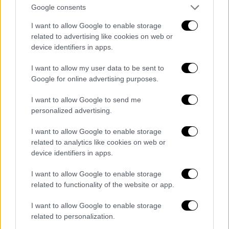
στον χρόνο, είναι απολύτως βέβαιο πως θα
Google consents
χάσεις. Θα έπρεπε να αισθανόμαστε τυχεροί
I want to allow Google to enable storage
που μεγαλώνουμε, ιδίως αν μας περιβάλλουν
related to advertising like cookies on web or
άνθρωποι που μας αγαπούν και τους
device identifiers in apps.
αγαπάμε. Όσο και να ακούγεται κοινότυπο,
τα πράγματα που με κάνουν να νιώθω
I want to allow my user data to be sent to
Google for online advertising purposes.
ζωντανή και να μη σκέφτομαι τον χρόνο που
κυλά είναι η οικογένεια, οι φίλοι μου και το
I want to allow Google to send me
πάθος για τη δουλειά μου. Προσωπικά
personalized advertising.
μιλώντας, νιώθω ευλογημένη που έχω την
I want to allow Google to enable storage
ευκαιρία μέσα από τη δουλειά μου να
related to analytics like cookies on web or
γνωρίσω ενδιαφέροντες νέους ανθρώπους
device identifiers in apps.
και δημιουργούς. Την ίδια στιγμή, όσο
I want to allow Google to enable storage
μεγαλώνεις, αντιλαμβάνεσαι πως αυτό που
related to functionality of the website or app.
μετρά είναι η αληθινή ζωή. Πιστεύω πως τα
όσα περάσαμε με την πανδημία, ανάγκασαν
I want to allow Google to enable storage
πολλούς από εμάς να αναθεωρήσουμε τη
related to personalization.