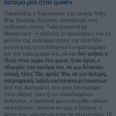
πατέρα μου ήταν queer»
Παράλληλα, ο δημιουργός της σειράς Milky
Way, Βασίλης Κεκάτος, αποκάλυψε στη
συζήτηση «Iconic Talks powered by
Mastercard: Η εξέλιξη, οι προκλήσεις και το
μέλλον της αναπαράστασης της ΛΟΑΤΚΙ+
κοινότητας στον ελληνικό κινηματογράφο
και την τηλεόραση» ότι, αν και
δεν ανήκει ο
ίδιος στον χώρο του queer, ήταν όμως ο
αδερφός του πατέρα του, σε μια δύσκολη
εποχή, τέλη '70s, αρχές '80s, σε μια σκληρή,
πατριαρχική, λαϊκή οικογένεια μεταναστών
από την Αυστραλία, που είχε επιστρέψει
στην Αθήνα. «Δεν ήταν σπουδαγμένοι
άνθρωποι, ο παππούς μου είχε μάθει απλώς
να επιβιώνει. Κάποια στιγμή, ο Σπύρος, ο
θείος μου, γύρισε και είπε σε ηλικία μόλις 16