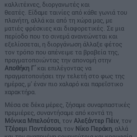
καλλιτέχνες, διοργανωτές και
θεατές. Είδαμε ταινίες από κάθε γωνιά του
πλανήτη, αλλά και από τη χώρα μας, με
ματιές φρέσκιες και διαφορετικές. Σε μια
περίοδο που το σινεμά ανανεώνεται και
εξελίσσεται, η διοργάνωση άλλαξε φέτος
τον τρόπο που απένειμε τα βραβεία της,
πραγματοποιώντας την απονομή στην
Αποθήκη Γ΄
και επιλέγοντας να
πραγματοποιήσει την τελετή στο φως της
ημέρας, μ' έναν πιο χαλαρό και παρεΐστικο
χαρακτήρα.
Μέσα σε δέκα μέρες, ζήσαμε συναρπαστικές
πρεμιέρες, συναντήσαμε από κοντά τη
Μόνικα Μπελούτσι
, τον
Αλεξάντερ Πέιν
, τον
Τζέρεμι Ποντέσουα
, τον
Νίκο Περάκη
, αλλά
και την αγαπημένη ερμηνεύτρια και κορυφαία