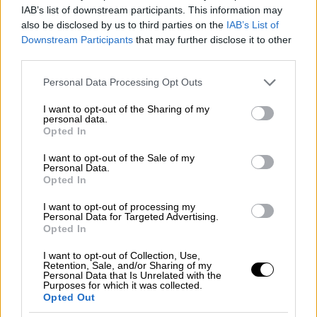
αυτή είναι και η ομορφιά του σινεμά. Σε
IAB’s list of downstream participants. This information may
εκείνη την ηλικία, ήξερα πώς να
also be disclosed by us to third parties on the
IAB’s List of
προστατεύσω τον εαυτό μου, το ίδιο νιώθω
Downstream Participants
that may further disclose it to other
third parties.
πως ισχύει και για την κόρη μου, η οποία
επίσης εργάζεται τόσο ως ηθοποιός όσο και
Please note that this website/app uses one or more Google
Personal Data Processing Opt Outs
ως μοντέλο» είπε.
services and may gather and store information including but
not limited to your visit or usage behaviour. You may click to
I want to opt-out of the Sharing of my
personal data.
«Δεν με απασχολεί η ηλικία μου»
grant or deny consent to Google and its third-party tags to
Opted In
use your data for below specified purposes in below Google
Αμέσως μετά, απαντώντας σε ερώτηση για
consent section.
I want to opt-out of the Sale of my
Personal Data.
το αν της προκαλεί ανησυχία ο άγραφος
Opted In
νόμος της βιομηχανίας του κινηματογράφου
I want to opt-out of processing my
που θέλει τους ηθοποιούς σε μεγαλύτερη
Personal Data for Targeted Advertising.
ηλικία να δυσκολεύονται να βρουν
Opted In
ενδιαφέροντες ρόλους, δήλωσε πως είναι
I want to opt-out of Collection, Use,
μάταιο να αντιμάχεσαι το πέρασμα του
Retention, Sale, and/or Sharing of my
Personal Data that Is Unrelated with the
χρόνου. «Ειλικρινά
δεν με απασχολεί η
Purposes for which it was collected.
Opted Out
ηλικία μου
, είναι μάταιο να παλεύεις ενάντια