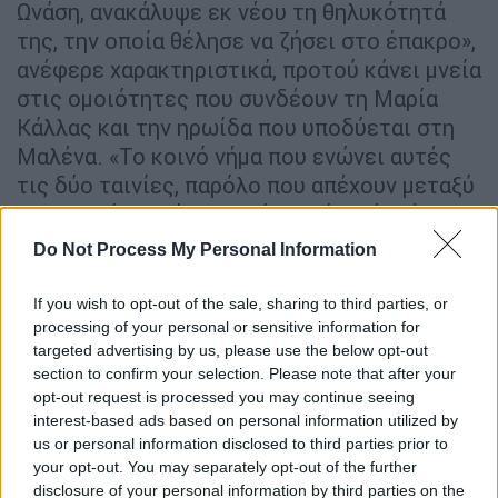
Ωνάση, ανακάλυψε εκ νέου τη θηλυκότητά
της, την οποία θέλησε να ζήσει στο έπακρο»,
ανέφερε χαρακτηριστικά, προτού κάνει μνεία
στις ομοιότητες που συνδέουν τη Μαρία
Κάλλας και την ηρωίδα που υποδύεται στη
Μαλένα. «Το κοινό νήμα που ενώνει αυτές
τις δύο ταινίες, παρόλο που απέχουν μεταξύ
τους περίπου είκοσι χρόνια, είναι ότι έχουν
στο επίκεντρό τους δύο γυναίκες που
Do Not Process My Personal Information
έρχονται αντιμέτωπες με έναν
ανδροκρατούμενο κόσμο. Σε γενικές
If you wish to opt-out of the sale, sharing to third parties, or
γραμμές, νιώθω τυχερή που ξεκίνησα την
processing of your personal or sensitive information for
targeted advertising by us, please use the below opt-out
καριέρα μου στο σινεμά σε ηλικία 25 ετών
section to confirm your selection. Please note that after your
και όχι νωρίτερα. Στη Μαλένα για
opt-out request is processed you may continue seeing
παράδειγμα, υποδύομαι μια γυναίκα στα 27
interest-based ads based on personal information utilized by
της, ενώ εκείνη την εποχή ήμουν δέκα
us or personal information disclosed to third parties prior to
your opt-out. You may separately opt-out of the further
χρόνια μεγαλύτερη, σε τελική ανάλυση όμως
disclosure of your personal information by third parties on the