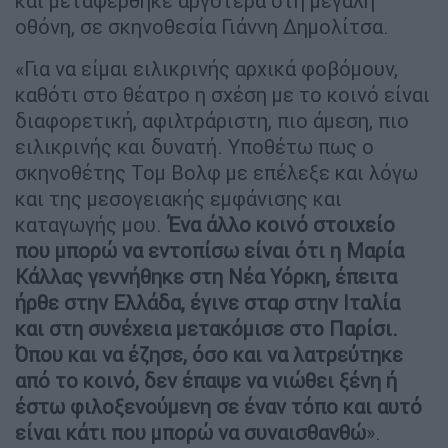
και μεταφέρθηκε αργότερα στη μεγάλη
οθόνη, σε σκηνοθεσία Γιάννη Δημολίτσα.
«Για να είμαι ειλικρινής αρχικά φοβόμουν,
καθότι στο θέατρο η σχέση με το κοινό είναι
διαφορετική, αφιλτράριστη, πιο άμεση, πιο
ειλικρινής και δυνατή. Υποθέτω πως ο
σκηνοθέτης Τομ Βολφ με επέλεξε και λόγω
και της μεσογειακής εμφάνισης και
καταγωγής μου.
Ένα άλλο κοινό στοιχείο
που μπορώ να εντοπίσω είναι ότι η Μαρία
Κάλλας γεννήθηκε στη Νέα Υόρκη, έπειτα
ήρθε στην Ελλάδα, έγινε σταρ στην Ιταλία
και στη συνέχεια μετακόμισε στο Παρίσι.
Όπου και να έζησε, όσο και να λατρεύτηκε
από το κοινό, δεν έπαψε να νιώθει ξένη ή
έστω φιλοξενούμενη σε έναν τόπο και αυτό
είναι κάτι που μπορώ να συναισθανθώ
».