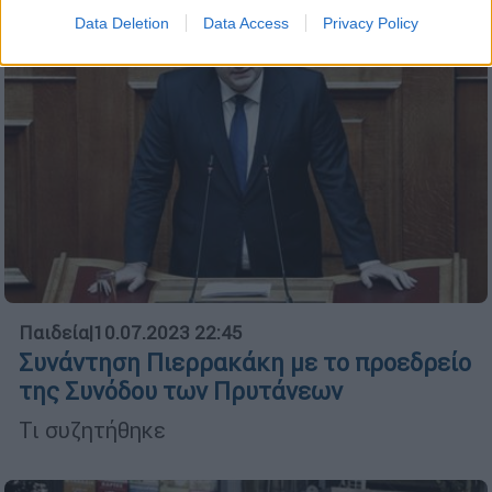
Data Deletion
Data Access
Privacy Policy
Παιδεία
|
10.07.2023 22:45
Συνάντηση Πιερρακάκη με το προεδρείο
της Συνόδου των Πρυτάνεων
Τι συζητήθηκε