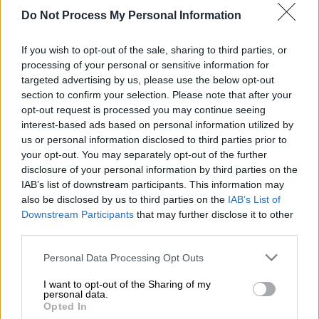
Do Not Process My Personal Information
If you wish to opt-out of the sale, sharing to third parties, or
Ελλάδα
|
10.07.2023 23:11
processing of your personal or sensitive information for
Στο νοσοκομείο με τραύματα στο πόδι
targeted advertising by us, please use the below opt-out
και το κεφάλι 14χρονος – Τον παρέσυρε
section to confirm your selection. Please note that after your
αυτοκίνητο στα Καμένα Βούρλα
opt-out request is processed you may continue seeing
interest-based ads based on personal information utilized by
Ο 14χρονος διακομίστηκε στο νοσοκομείο
us or personal information disclosed to third parties prior to
Λαμίας
your opt-out. You may separately opt-out of the further
disclosure of your personal information by third parties on the
IAB’s list of downstream participants. This information may
also be disclosed by us to third parties on the
IAB’s List of
Downstream Participants
that may further disclose it to other
third parties.
Please note that this website/app uses one or more Google
Personal Data Processing Opt Outs
services and may gather and store information including but
not limited to your visit or usage behaviour. You may click to
I want to opt-out of the Sharing of my
personal data.
grant or deny consent to Google and its third-party tags to
Opted In
use your data for below specified purposes in below Google