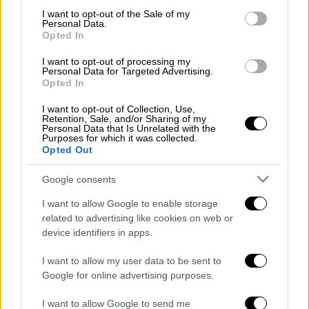
consent section.
I want to opt-out of the Sale of my
Personal Data.
Opted In
I want to opt-out of processing my
Personal Data for Targeted Advertising.
Opted In
Ελλάδα
|
10.07.2023 23:00
Αστυνομία: 1.978 συλλήψεις από τις 3
I want to opt-out of Collection, Use,
Retention, Sale, and/or Sharing of my
έως τις 10 Ιουλίου σε όλη την
Personal Data that Is Unrelated with the
Purposes for which it was collected.
επικράτεια
Opted Out
Η ανακοίνωση της ΕΛΑΣ
Google consents
I want to allow Google to enable storage
related to advertising like cookies on web or
device identifiers in apps.
I want to allow my user data to be sent to
Google for online advertising purposes.
I want to allow Google to send me