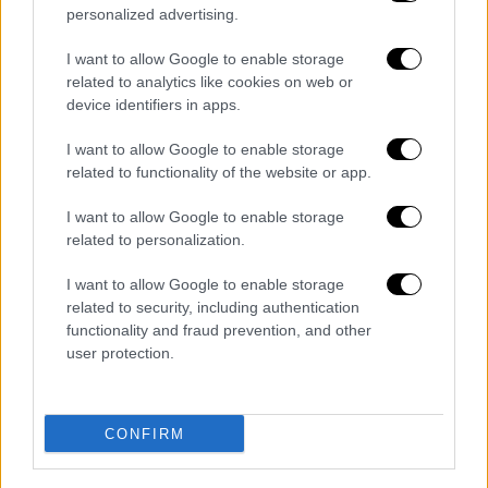
personalized advertising.
I want to allow Google to enable storage
related to analytics like cookies on web or
device identifiers in apps.
I want to allow Google to enable storage
related to functionality of the website or app.
Οικονομία
|
10.07.2023 22:57
Πολυτέλεια για τα νοικοκυριά οι
I want to allow Google to enable storage
διακοπές στα νησιά: Τιμές «φωτιά» στα
related to personalization.
ακτοπλοϊκά και παρέμβαση της
I want to allow Google to enable storage
κυβέρνησης
related to security, including authentication
functionality and fraud prevention, and other
Αισθητά χαμηλότερες από πέρυσι είναι οι
user protection.
τιμές στα καύσιμα, ωστόσο οι ακτοπλοϊκές
εταιρίες διατηρούν σε αδικαιολόγητα
υψηλές τιμές τα ναύλα
CONFIRM