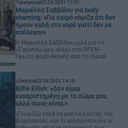
Τηλεόραση
|
07.09.2021 17:01
Μαριέλλα Σαββίδου για body
shaming: «Για καιρό νόμιζα ότι δεν
ήμουν καλή στο χορό γιατί δεν με
επέλεγαν»
Η Μαριέλλα Σαββίδου μιλά για το
«Σ'αγαπάω μεν, αλλά» στο OPEN -
Πρώτη φορά σκηνές από το σίριαλ
Lifestyle
|
02.08.2021 14:15
Billie Eilish: «Δεν είμαι
ευχαριστημένη με το σώμα μου,
αλλά ποιος είναι;»
«Γνωρίζω καλά τα μυστικά αυτής της
βιομηχανίας, και τι χρησιμοποιούν οι
άνθρωποι στις φωτογραφίες των