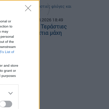
ΟΣΠΑΣΜΑΤΑ...
|
06.08.2026 18:49
sonal or
ωτιά στη Σκύρο: Τεράστιες
ection to
ou may
λόγες και ολονύχτια μάχη
 personal
out of the
 downstream
B’s List of
er and store
to grant or
ed purposes