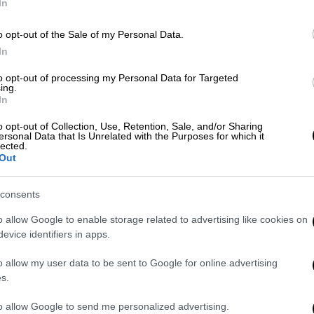
In
Lifestyle
|
22.11.2021 09:28
o opt-out of the Sale of my Personal Data.
Έλενα Παπαρίζου: «Οι γυναίκες
In
πρέπει να αλληλοστηριζόμαστε» -
Το σχόλιο για τα κιλά και τα
to opt-out of processing my Personal Data for Targeted
ing.
«πρέπει»
In
«Αντί να γινόμαστε καλύτεροι
o opt-out of Collection, Use, Retention, Sale, and/or Sharing
ersonal Data that Is Unrelated with the Purposes for which it
συνάνθρωποι, ασχολούμαστε με το αν
lected.
κάποια έχει κυτταρίτιδα και
Out
παραπάνω κιλά» είπε η Έλενα
Παπαρίζου και έδωσε το δικό της
consents
μήνυμα στις γυναίκες
o allow Google to enable storage related to advertising like cookies on
evice identifiers in apps.
Lifestyle
|
08.11.2021 09:21
o allow my user data to be sent to Google for online advertising
Ο Τάσος Ξιαρχό συναντήθηκε με
s.
την κοπέλα, που χλεύασε για τα
κιλά της - Συγγνώμη, γέλια και
to allow Google to send me personalized advertising.