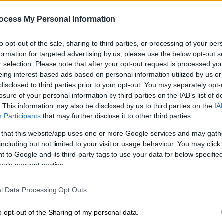
μεγαλόσωμους - «Μας
περιγράφουν ως τεμπέληδες»
ocess My Personal Information
Η βραβευμένη με Grammy
ΑΠ
to opt-out of the sale, sharing to third parties, or processing of your per
τραγουδίστρια Lizzo, πόζαρε στο
Φ
formation for targeted advertising by us, please use the below opt-out s
εξώφυλο του Variety και μίλησε για
r selection. Please note that after your opt-out request is processed y
φ
τα στερεότυπα και τη μουσική της
eing interest-based ads based on personal information utilized by us or
disclosed to third parties prior to your opt-out. You may separately opt-
losure of your personal information by third parties on the IAB’s list of
Μουσική
|
11.01.2022 01:30
. This information may also be disclosed by us to third parties on the
IA
Participants
that may further disclose it to other third parties.
«Νηφάλιος είναι ο μόνος τρόπος
για να είσαι... νηφάλιος» λέει η
 that this website/app uses one or more Google services and may gath
Ντέμι Λοβάτο, βγαίνοντας από
including but not limited to your visit or usage behaviour. You may click 
 to Google and its third-party tags to use your data for below specifi
κέντρο απεξάρτησης
ogle consent section.
Σύμφωνα με το περιοδικό People η
τραγουδίστρια Ντέμι Λοβάτο έχει
l Data Processing Opt Outs
πλέον επιστρέψει στο σπίτι της και
είναι... νηφάλια!
o opt-out of the Sharing of my personal data.