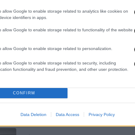
αγκαλιές
o allow Google to enable storage related to analytics like cookies on
Τέλος καλό, όλα καλά για τον Τάσο
evice identifiers in apps.
Ξιαρχό που ζήτησε συγγνώμη από την
Μέρι Παπά και τη συνάντησε μετά τον
o allow Google to enable storage related to functionality of the website
σάλο που δημιουργήθηκε
o allow Google to enable storage related to personalization.
Lifestyle
|
29.10.2021 15:09
o allow Google to enable storage related to security, including
Tara Reid: Ανησύχησε η
cation functionality and fraud prevention, and other user protection.
αποστεωμένη εικόνα της στο
Instagram - «Έχω καλό
μεταβολισμό»
CONFIRM
Μια ανάρτηση στο Instagram
ανησύχησε τους followers της Τάρα
Data Deletion
Data Access
Privacy Policy
Ριντ