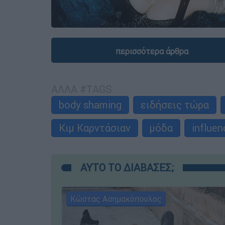
περισσότερα άρθρα
ΑΛΛΑ #TAGS
body shaming
ειδήσεις τώρα
Κιμ Καρντάσιαν
μόδα
influen
ΑΥΤΟ ΤΟ ΔΙΑΒΑΣΕΣ;
Κώστας Ασημακόπουλος