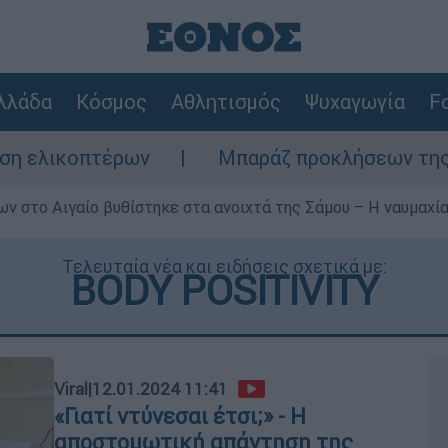
λλάδα
Κόσμος
Αθλητισμός
Ψυχαγωγία
Fo
ων
Μπαράζ προκλήσεων της Άγκυρας στο Αι
ν στο Αιγαίο βυθίστηκε στα ανοιχτά της Σάμου – Η ναυμαχία 
Τελευταία νέα και ειδήσεις σχετικά με:
BODY POSITIVITY
Viral
|
12.01.2024 11:41
«Γιατί ντύνεσαι έτσι;» - Η
αποστομωτική απάντηση της