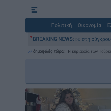
Πολιτική
Οικονομία
Ε
που έχασε τη ζωή του στη σύγκρουση ελικοπτέρ
BREAKING NEWS:
δημοφιλές τώρα:
Η κυριαρχία των Τούρκω