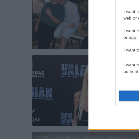
I want t
web or d
I want t
or app.
I want t
I want t
authenti