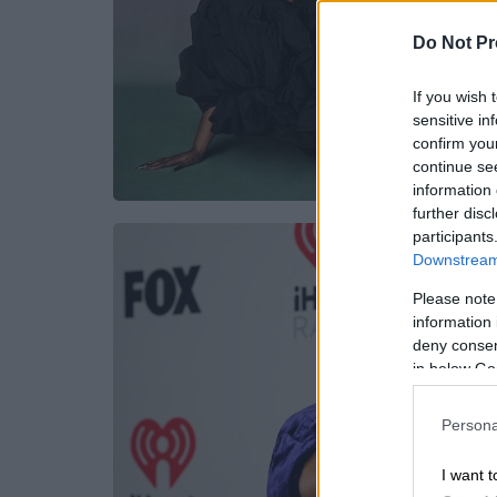
Do Not Pr
If you wish 
sensitive in
confirm you
continue se
information 
further disc
participants
Downstream 
Please note
information 
deny consent
in below Go
Persona
I want t