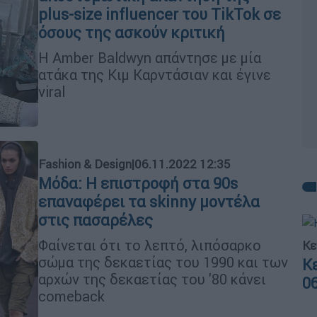
plus-size influencer του TikTok σε
όσους της ασκούν κριτική
Η Amber Baldwyn απάντησε με μία
ατάκα της Κιμ Καρντάσιαν και έγινε
viral
Fashion & Design
|
06.11.2022 12:35
Μόδα: Η επιστροφή στα 90s
επαναφέρει τα skinny μοντέλα
στις πασαρέλες
Φαίνεται ότι το λεπτό, λιπόσαρκο
Κε
σώμα της δεκαετίας του 1990 και των
Κ
αρχών της δεκαετίας του '80 κάνει
0
comeback