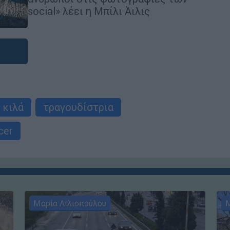
social» λέει η Μπίλι Άιλις
κιλά
τραγουδίστρια
cer
Μαρία Λιλιοπούλου
Μ