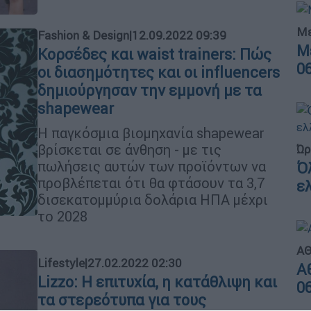
Με
Fashion & Design
|
12.09.2022 09:39
Μ
Κορσέδες και waist trainers: Πώς
0
οι διασημότητες και οι influencers
δημιούργησαν την εμμονή με τα
shapewear
Η παγκόσμια βιομηχανία shapewear
βρίσκεται σε άνθηση - με τις
Ώρ
πωλήσεις αυτών των προϊόντων να
Ό
προβλέπεται ότι θα φτάσουν τα 3,7
ε
δισεκατομμύρια δολάρια ΗΠΑ μέχρι
το 2028
ΑΘ
Lifestyle
|
27.02.2022 02:30
Α
Lizzo: Η επιτυχία, η κατάθλιψη και
0
τα στερεότυπα για τους