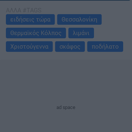
ΑΛΛΑ #TAGS
ειδήσεις τώρα
Θεσσαλονίκη
Θερμαϊκός Κόλπος
λιμάνι
Χριστούγεννα
σκάφος
ποδήλατο