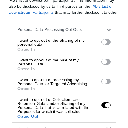
IAB’s list of downstream participants. This information may
Οι τέσσερις φοιτήτριες βρίσκονται με
also be disclosed by us to third parties on the
IAB’s List of
πρόγραμμα Erasmus στη Θεσσαλονίκη
Downstream Participants
that may further disclose it to other
third parties.
Please note that this website/app uses one or more Google
Personal Data Processing Opt Outs
services and may gather and store information including but
not limited to your visit or usage behaviour. You may click to
I want to opt-out of the Sharing of my
personal data.
grant or deny consent to Google and its third-party tags to
Opted In
use your data for below specified purposes in below Google
consent section.
I want to opt-out of the Sale of my
Personal Data.
Opted In
I want to opt-out of processing my
Personal Data for Targeted Advertising.
Opted In
I want to opt-out of Collection, Use,
Retention, Sale, and/or Sharing of my
Personal Data that Is Unrelated with the
Purposes for which it was collected.
Opted Out
Viral
|
22.12.2024 13:40