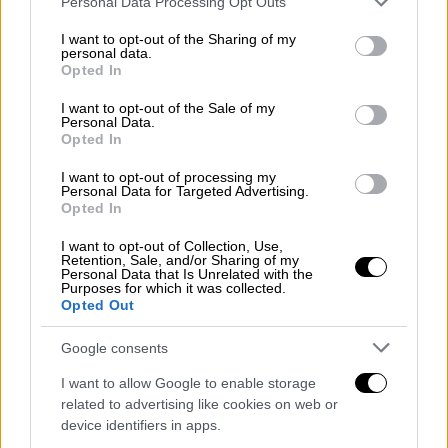
Personal Data Processing Opt Outs
διεκδικεί το αξίωμα του «ειρηνευτή» στα
services and may gather and store information including but
not limited to your visit or usage behaviour. You may click to
I want to opt-out of the Sharing of my
μέτωπα της Ασίας και της Ευρώπης, στο
personal data.
grant or deny consent to Google and its third-party tags to
κατώφλι των Ηνωμένων Πολιτειών μυρίζει
Opted In
use your data for below specified purposes in below Google
ολοένα και εντονότερα μπαρούτι
consent section.
I want to opt-out of the Sale of my
Personal Data.
Opted In
I want to opt-out of processing my
Personal Data for Targeted Advertising.
Opted In
I want to opt-out of Collection, Use,
Retention, Sale, and/or Sharing of my
Personal Data that Is Unrelated with the
Purposes for which it was collected.
Opted Out
Google consents
I want to allow Google to enable storage
related to advertising like cookies on web or
device identifiers in apps.