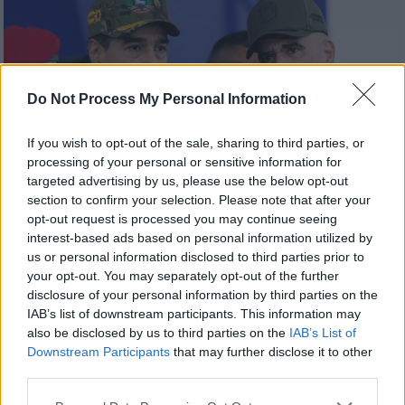
Do Not Process My Personal Information
If you wish to opt-out of the sale, sharing to third parties, or
processing of your personal or sensitive information for
targeted advertising by us, please use the below opt-out
section to confirm your selection. Please note that after your
opt-out request is processed you may continue seeing
interest-based ads based on personal information utilized by
us or personal information disclosed to third parties prior to
Κόσμος
|
17.12.2025 22:55
your opt-out. You may separately opt-out of the further
disclosure of your personal information by third parties on the
Κλιμακώνεται διαρκώς η κατάσταση
IAB’s list of downstream participants. This information may
στην Καραϊβική: «Δεν υποκλινόμαστε»
also be disclosed by us to third parties on the
IAB’s List of
λέει η Βενεζούελα - Στρατός των ΗΠΑ
Downstream Participants
that may further disclose it to other
στον Ισημερινό
third parties.
Την ίδια ώρα που ο Αμερικανός πρόεδρος
Please note that this website/app uses one or more Google