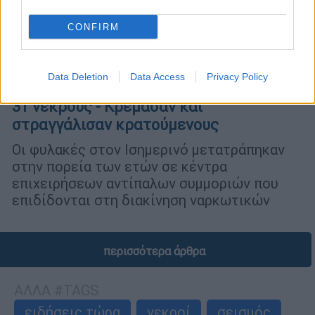
CONFIRM
Κόσμος
|
10.11.2025 09:04
Data Deletion
Data Access
Privacy Policy
Μακελειό σε φυλακή του Ισημερινού με
31 νεκρούς - Κρέμασαν και
στραγγάλισαν κρατούμενους
Οι φυλακές στον Ισημερινό μετατράπηκαν
στην πορεία των ετών σε κέντρα
επιχειρήσεων αντίπαλων συμμοριών που
επιδίδονται στη διακίνηση ναρκωτικών
περισσότερα άρθρα
ΑΛΛΑ #TAGS
ειδήσεις τώρα
νεκροί
σεισμός