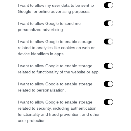
Κόσμος
|
17.11.2025 23:30
I want to allow my user data to be sent to
Τραγωδία στον Ισημερινό: Τουλάχιστον
Google for online advertising purposes.
21 νεκροί και 40 τραυματίες σε τροχαίο
I want to allow Google to send me
με λεωφορείο
personalized advertising.
Ο οδηγός έχασε τον έλεγχο και το όχημα
I want to allow Google to enable storage
βγήκε από επαρχιακό ορεινό δρόμο,
related to analytics like cookies on web or
ανετράπη και κατρακύλησε σε βουνοπλαγιά
device identifiers in apps.
I want to allow Google to enable storage
related to functionality of the website or app.
I want to allow Google to enable storage
related to personalization.
I want to allow Google to enable storage
related to security, including authentication
functionality and fraud prevention, and other
user protection.