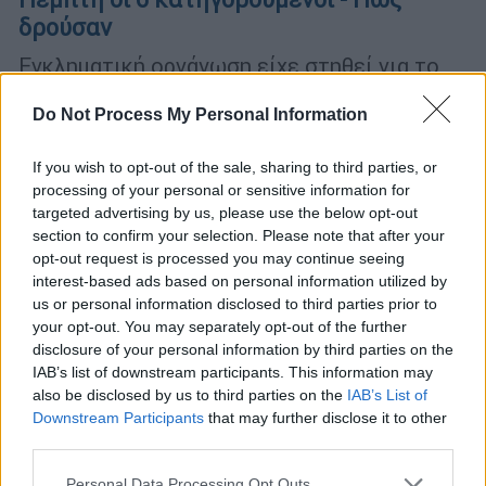
δρούσαν
Εγκληματική οργάνωση είχε στηθεί για το
«ξεπούλημα» της μοναστηριακής περιουσίας
της Μονής Μεγάλου Σπηλαίου στα
Do Not Process My Personal Information
Καλάβρυτα
If you wish to opt-out of the sale, sharing to third parties, or
processing of your personal or sensitive information for
targeted advertising by us, please use the below opt-out
section to confirm your selection. Please note that after your
opt-out request is processed you may continue seeing
interest-based ads based on personal information utilized by
us or personal information disclosed to third parties prior to
your opt-out. You may separately opt-out of the further
disclosure of your personal information by third parties on the
IAB’s list of downstream participants. This information may
also be disclosed by us to third parties on the
IAB’s List of
Downstream Participants
that may further disclose it to other
third parties.
Please note that this website/app uses one or more Google
Personal Data Processing Opt Outs