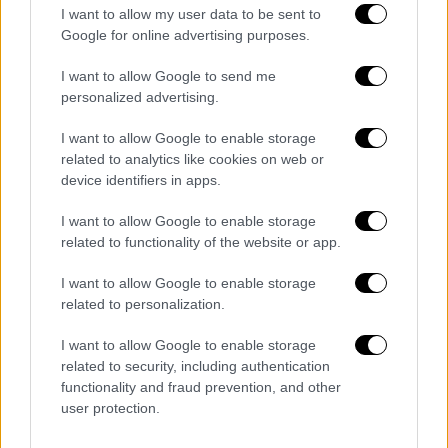
I want to allow my user data to be sent to
Google for online advertising purposes.
I want to allow Google to send me
personalized advertising.
I want to allow Google to enable storage
related to analytics like cookies on web or
Ελλάδα
|
08.09.2025 18:19
device identifiers in apps.
Το παρασκήνιο της έρευνας για τον
ηγούμενο στα Καλάβρυτα - Μάρτυρας
I want to allow Google to enable storage
περιγράφει πώς εξαφανίζονταν οι
related to functionality of the website or app.
εικόνες
I want to allow Google to enable storage
Για εκποίηση πολιτιστικής περιουσίας, που
related to personalization.
τιμωρείται με 10 χρόνια φυλάκισης,
I want to allow Google to enable storage
κατηγορούνται ο ηγούμενος της Μονής
related to security, including authentication
Σπηλαίου και ο βοηθός του
functionality and fraud prevention, and other
user protection.