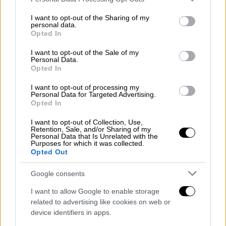
services and may gather and store information including but
not limited to your visit or usage behaviour. You may click to
I want to opt-out of the Sharing of my
personal data.
Ελλάδα
|
08.09.2025 21:01
grant or deny consent to Google and its third-party tags to
Opted In
Ο θησαυρός που ήθελε να πουλήσει ο
use your data for below specified purposes in below Google
consent section.
ηγούμενος της Μονής Μεγάλου
I want to opt-out of the Sale of my
Personal Data.
Σπηλαίου - Πώς ξεσκεπάστηκε η
Opted In
εγκληματική οργάνωση
I want to opt-out of processing my
Personal Data for Targeted Advertising.
Ξεκίνησε καταγραφή σε μονές και εκκλησίες
Opted In
για να διαπιστωθεί αν έχουν εξαφανιστεί
πολύτιμα κειμήλια
I want to opt-out of Collection, Use,
Retention, Sale, and/or Sharing of my
Personal Data that Is Unrelated with the
Purposes for which it was collected.
Opted Out
Google consents
I want to allow Google to enable storage
related to advertising like cookies on web or
device identifiers in apps.