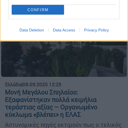
CONFIRM
Data Deletion
Data Access
Privacy Policy
Ελλάδα
|
08.09.2025 12:25
Μονή Μεγάλου Σπηλαίου:
Εξαφανίστηκαν πολλά κειμήλια
τεράστιας αξίας – Οργανωμένο
κύκλωμα «βλέπει» η ΕΛΑΣ
Αστυνομικές πηγές εκτιμούν πως ο τελικός