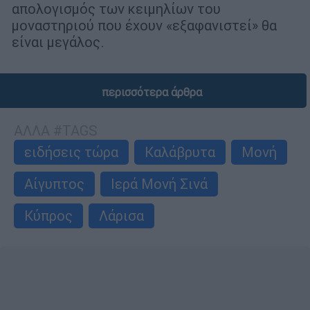
απολογισμός των κειμηλίων του
μοναστηριού που έχουν «εξαφανιστεί» θα
είναι μεγάλος.
περισσότερα άρθρα
ΑΛΛΑ #TAGS
ειδήσεις τώρα
Καλάβρυτα
Μονή
Αίγυπτος
Ιερά Μονή Σινά
Κύπρος
Λάρισα