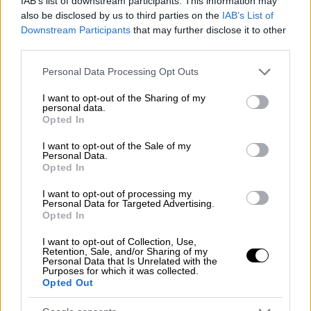
IAB’s list of downstream participants. This information may
(15:40) θα μονομαχήσουν την Παρασκευή
also be disclosed by us to third parties on the
IAB’s List of
Downstream Participants
that may further disclose it to other
third parties.
Please note that this website/app uses one or more Google
Personal Data Processing Opt Outs
services and may gather and store information including but
not limited to your visit or usage behaviour. You may click to
I want to opt-out of the Sharing of my
personal data.
grant or deny consent to Google and its third-party tags to
Opted In
use your data for below specified purposes in below Google
consent section.
I want to opt-out of the Sale of my
Personal Data.
Opted In
I want to opt-out of processing my
Personal Data for Targeted Advertising.
Opted In
I want to opt-out of Collection, Use,
Retention, Sale, and/or Sharing of my
Αθλητισμός
|
04.09.2023 10:33
Personal Data that Is Unrelated with the
Purposes for which it was collected.
Mundobasket 2023: Έχασε το νεφρό του
Opted Out
ο Σίμανιτς μετά από αγκωνιά - Σοκ στην