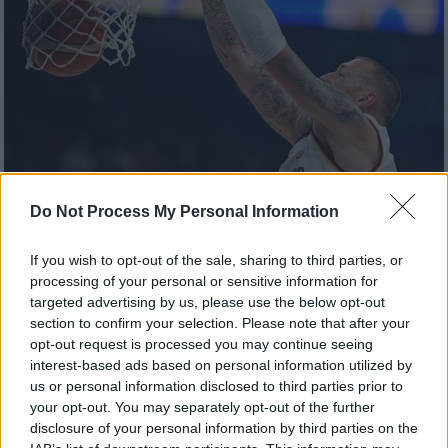
Do Not Process My Personal Information
Αθλητισμός
|
06.09.2023 22:22
If you wish to opt-out of the sale, sharing to third parties, or
Mundobasket: Σερβία-Καναδάς και ΗΠΑ-
processing of your personal or sensitive information for
Γερμανία στα ημιτελικά
targeted advertising by us, please use the below opt-out
section to confirm your selection. Please note that after your
Με τις νίκες της Γερμανίας επί της
opt-out request is processed you may continue seeing
Λετονίας (81-79) και του Καναδά επί της
interest-based ads based on personal information utilized by
Σλοβενίας έγιναν γνωστά τα δύο ζευγάρια
us or personal information disclosed to third parties prior to
των ημιτελικών του Μουντομπάσκετ:
your opt-out. You may separately opt-out of the further
Σερβία-Καναδάς (11:45) και ΗΠΑ-Γερμανία
disclosure of your personal information by third parties on the