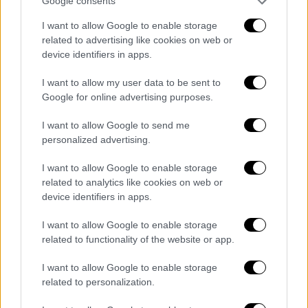
Google consents
εθνική Σερβίας
I want to allow Google to enable storage
Βίντεο από τη στιγμή του τραυματισμού του
related to advertising like cookies on web or
device identifiers in apps.
I want to allow my user data to be sent to
Google for online advertising purposes.
I want to allow Google to send me
personalized advertising.
I want to allow Google to enable storage
related to analytics like cookies on web or
device identifiers in apps.
I want to allow Google to enable storage
related to functionality of the website or app.
I want to allow Google to enable storage
Αθλητισμός
|
03.09.2023 18:52
related to personalization.
Mundobasket 2023: Τρομερός Καναδάς