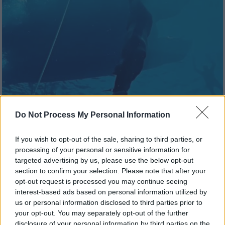
Do Not Process My Personal Information
Αθλητισμός
|
16.09.2024 19:45
Έσπασε το παγκόσμιο ρεκόρ στην
If you wish to opt-out of the sale, sharing to third parties, or
ελεύθερη κατάδυση: Ο Alexey
processing of your personal or sensitive information for
targeted advertising by us, please use the below opt-out
Molchanov κατέβηκε στα 125 μέτρα με
section to confirm your selection. Please note that after your
μια ανάσα
opt-out request is processed you may continue seeing
interest-based ads based on personal information utilized by
Έσπασε το δικό του ρεκόρ στην ελεύθερη
us or personal information disclosed to third parties prior to
κατάδυση με βατραχοπέδιλα κατά 1 μέτρο
your opt-out. You may separately opt-out of the further
disclosure of your personal information by third parties on the