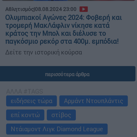
Αθλητισμός
|
08.08.2024 23:00
Ολυμπιακοί Αγώνες 2024: Φοβερή και
τρομερή ΜακΛάφλιν νίκησε κατά
κράτος την Μπολ και διέλυσε το
παγκόσμιο ρεκόρ στα 400μ. εμπόδια!
Δείτε την ιστορική κούρσα
περισσότερα άρθρα
ΑΛΛΑ #TAGS
ειδήσεις τώρα
Αρμάντ Ντουπλάντις
επί κοντώ
στίβος
Ντάιαμοντ Λιγκ Diamond League