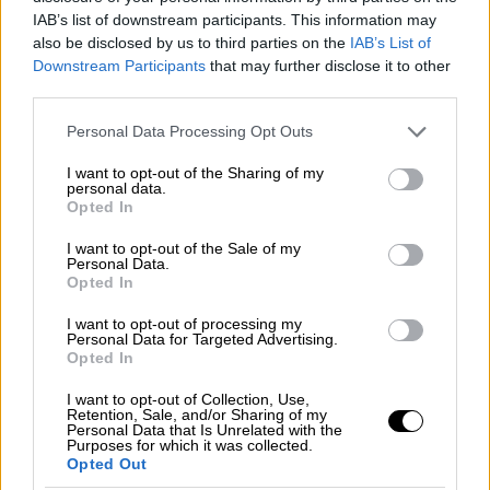
IAB’s list of downstream participants. This information may
also be disclosed by us to third parties on the
IAB’s List of
Downstream Participants
that may further disclose it to other
third parties.
Please note that this website/app uses one or more Google
Personal Data Processing Opt Outs
services and may gather and store information including but
not limited to your visit or usage behaviour. You may click to
I want to opt-out of the Sharing of my
personal data.
grant or deny consent to Google and its third-party tags to
Opted In
use your data for below specified purposes in below Google
consent section.
I want to opt-out of the Sale of my
Personal Data.
Opted In
I want to opt-out of processing my
Personal Data for Targeted Advertising.
Opted In
Αθλητισμός
|
29.08.2024 19:50
Παραολυμπιακοί Αγώνες: Η
I want to opt-out of Collection, Use,
Retention, Sale, and/or Sharing of my
συγκλονιστική ιστορία της Ράλεϊ Κρόσλι
Personal Data that Is Unrelated with the
Purposes for which it was collected.
που έκανε παγκόσμιο ρεκόρ στα 50μ.
Opted Out
ελεύθερο