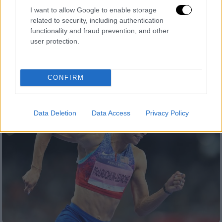
παγκόσμιο ρεκόρ με άλμα στα 6,26
I want to allow Google to enable storage
related to security, including authentication
μέτρα!
functionality and fraud prevention, and other
Ο Σουηδός υπεραθλητής βελτίωσε το ρεκόρ
user protection.
του
CONFIRM
Data Deletion
Data Access
Privacy Policy