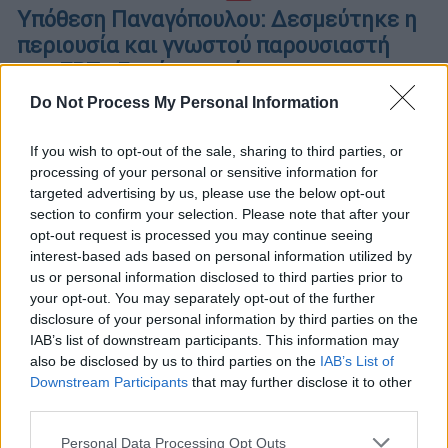
Υπόθεση Παναγόπουλου: Δεσμεύτηκε η
περιουσία και γνωστού παρουσιαστή
της ΕΡΤ - Γιατί ερευνάται
Do Not Process My Personal Information
Η Αρχή για το Ξέπλυμα Μαύρου Χρήματος
ερευνά πιθανή εμπλοκή του με έμμισθη
σχέση στη ΓΣΕΕ - Δεσμεύτηκαν λογαριασμοί
If you wish to opt-out of the sale, sharing to third parties, or
processing of your personal or sensitive information for
και περιουσιακά στοιχεία
targeted advertising by us, please use the below opt-out
section to confirm your selection. Please note that after your
opt-out request is processed you may continue seeing
interest-based ads based on personal information utilized by
us or personal information disclosed to third parties prior to
your opt-out. You may separately opt-out of the further
disclosure of your personal information by third parties on the
IAB’s list of downstream participants. This information may
also be disclosed by us to third parties on the
IAB’s List of
Downstream Participants
that may further disclose it to other
third parties.
Please note that this website/app uses one or more Google
Personal Data Processing Opt Outs