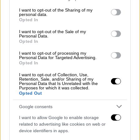
services and may gather and store information including but
not limited to your visit or usage behaviour. You may click to
I want to opt-out of the Sharing of my
personal data.
grant or deny consent to Google and its third-party tags to
Opted In
use your data for below specified purposes in below Google
consent section.
Κόσμος
|
30.01.2026 14:45
I want to opt-out of the Sale of my
Personal Data.
Έχασε την περιουσία της και έμεινε
Opted In
άστεγη: Πίστευε πως μιλούσε με... τον
I want to opt-out of processing my
Τσάρλι Χάναμ και άλλους - Πώς την
Personal Data for Targeted Advertising.
εξαπάτησαν
Opted In
«Όλοι έλεγαν ότι με αγαπούσαν και ήθελαν
I want to opt-out of Collection, Use,
Retention, Sale, and/or Sharing of my
να έρθουν στην Αγγλία για να είμαστε μαζί»,
Personal Data that Is Unrelated with the
Purposes for which it was collected.
ανέφερε.
Opted Out
Google consents
I want to allow Google to enable storage
related to advertising like cookies on web or
device identifiers in apps.