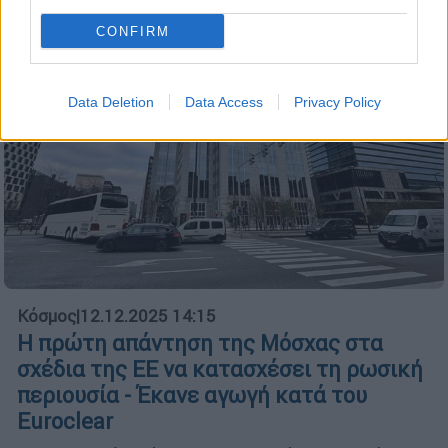
CONFIRM
Data Deletion
Data Access
Privacy Policy
Κόσμος
|
12.12.2025 14:15
Η πρώτη απάντηση της Μόσχας στα
σχέδια της ΕΕ να κατασχέσει τη ρωσική
περιουσία - Έκανε αγωγή κατά του
Euroclear