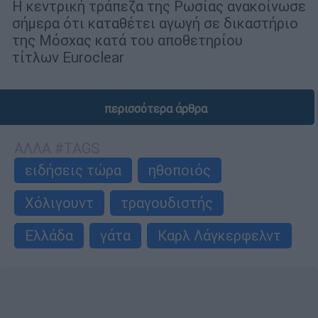
Η κεντρική τράπεζα της Ρωσίας ανακοίνωσε
σήμερα ότι καταθέτει αγωγή σε δικαστήριο
της Μόσχας κατά του αποθετηρίου
τίτλων Euroclear
περισσότερα άρθρα
ΑΛΛΑ #TAGS
ειδήσεις τώρα
ηθοποιός
Χόλιγουντ
τραγουδιστής
Ελλάδα
γάτα
Καρλ Λάγκερφελντ