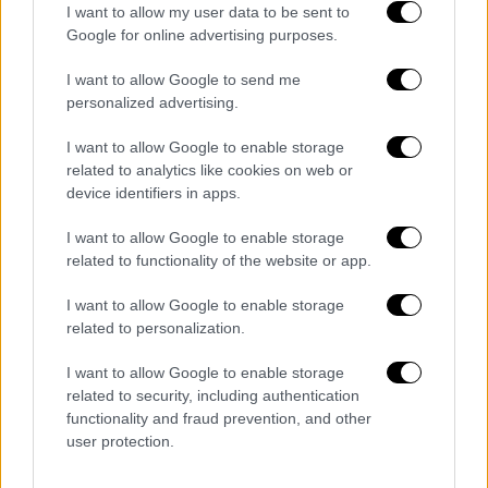
I want to allow my user data to be sent to
Google for online advertising purposes.
I want to allow Google to send me
personalized advertising.
I want to allow Google to enable storage
related to analytics like cookies on web or
device identifiers in apps.
Lifestyle
|
07.01.2026 17:21
I want to allow Google to enable storage
Οριστικό διαζύγιο για τη Νικόλ Κίντμαν
related to functionality of the website or app.
και τον Κιθ Έρμπαν - Πώς μοίρασαν την
I want to allow Google to enable storage
περιουσία των 282 εκατ. δολαρίων
related to personalization.
Στο θέμα της επιμέλειας, η συμφωνία
I want to allow Google to enable storage
προβλέπει ότι η βραβευμένη ηθοποιός θα
related to security, including authentication
περνά το μεγαλύτερο μέρος του χρόνου με
functionality and fraud prevention, and other
τις δύο κόρες τους
user protection.