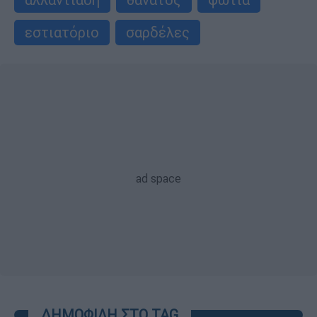
εστιατόριο
σαρδέλες
ΔΗΜΟΦΙΛΗ ΣΤΟ TAG