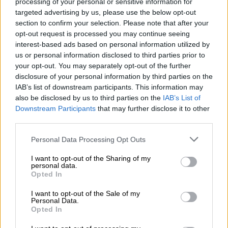
processing of your personal or sensitive information for
targeted advertising by us, please use the below opt-out
section to confirm your selection. Please note that after your
opt-out request is processed you may continue seeing
interest-based ads based on personal information utilized by
us or personal information disclosed to third parties prior to
your opt-out. You may separately opt-out of the further
disclosure of your personal information by third parties on the
IAB’s list of downstream participants. This information may
also be disclosed by us to third parties on the
IAB’s List of
Downstream Participants
that may further disclose it to other
third parties.
Please note that this website/app uses one or more Google
Personal Data Processing Opt Outs
services and may gather and store information including but
not limited to your visit or usage behaviour. You may click to
I want to opt-out of the Sharing of my
personal data.
Κόσμος
|
19.09.2023 11:58
grant or deny consent to Google and its third-party tags to
Opted In
use your data for below specified purposes in below Google
Οι γονείς της 32χρονης που πέθανε από
consent section.
I want to opt-out of the Sale of my
αλλαντίαση κατέθεσαν μήνυση στο
Personal Data.
εστιατόριο - Λαμβάνει εξιτήριο ο
Opted In
σύζυγός της