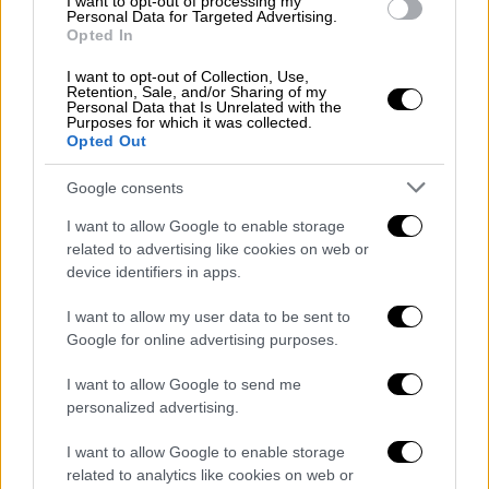
I want to opt-out of processing my
Personal Data for Targeted Advertising.
Σε εξέλιξη διπλή έρευνα για την υπόθεση
Opted In
της θανατηφόρας δηλητηρίασης από
σαρδέλες
I want to opt-out of Collection, Use,
Retention, Sale, and/or Sharing of my
Personal Data that Is Unrelated with the
Purposes for which it was collected.
Opted Out
Google consents
I want to allow Google to enable storage
related to advertising like cookies on web or
device identifiers in apps.
I want to allow my user data to be sent to
Google for online advertising purposes.
I want to allow Google to send me
personalized advertising.
I want to allow Google to enable storage
related to analytics like cookies on web or
Κόσμος
|
18.09.2023 20:43