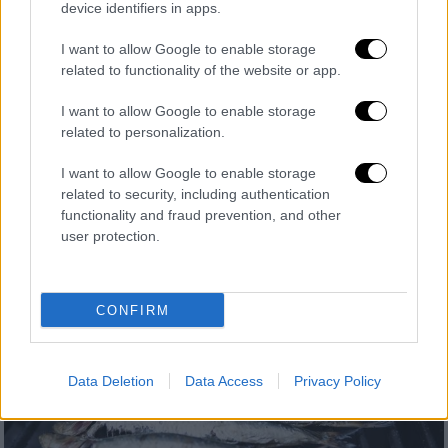
device identifiers in apps.
BFMTV: Ασφυξία η αιτία θανάτου της
Ελληνίδας που πέθανε από αλλαντίαση
I want to allow Google to enable storage
στο Μπορντό
related to functionality of the website or app.
Ωστόσο, οι τοξικολογικές εξετάσεις
I want to allow Google to enable storage
βρίσκονται σε εξέλιξη και ενδέχεται να
related to personalization.
επιβεβαιώσουν οριστικά την ανάλυση
I want to allow Google to enable storage
related to security, including authentication
functionality and fraud prevention, and other
user protection.
CONFIRM
Data Deletion
Data Access
Privacy Policy