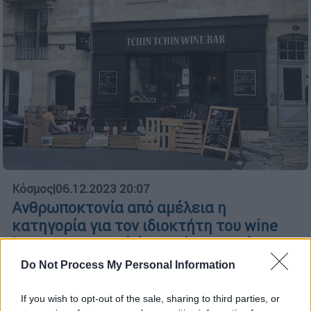
Κόσμος
|
06.12.2023 20:07
Ανθρωποκτονία από αμέλεια η
κατηγορία για τον ιδιοκτήτη του wine
bar στο Μπορντό όπου πέθανε από
αλλαντίαση Ελληνίδα
Do Not Process My Personal Information
ψσ
If you wish to opt-out of the sale, sharing to third parties, or