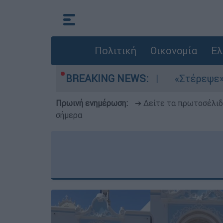
Πολιτική
Οικονομία
Ελ
α μελτέμια στο Αιγαίο
BREAKING NEWS:
«Στέρεψε» η αγορά
Πρωινή ενημέρωση:
➔ Δείτε τα πρωτοσέλι
σήμερα