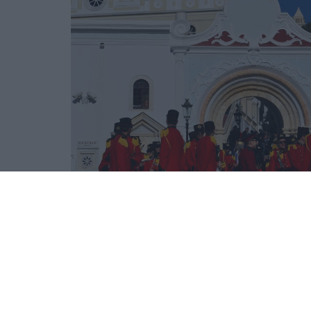
ΑΛΛΑ #TAGS
15 Αυγούστου
Τήνος
Δεκαπε