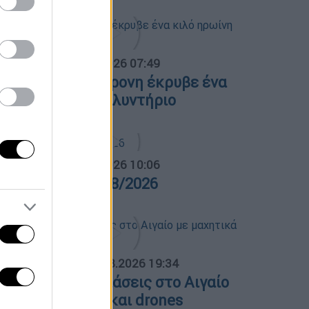
α Ελλάδος...
|
07.08.2026 07:49
εσσαλονίκη: 46χρονη έκρυβε ένα
ιλό ηρωίνη στο πλυντήριο
α Ελλάδος...
|
06.08.2026 10:06
ρα Ελλάδος 06/08/2026
ΟΣΠΑΣΜΑΤΑ...
|
06.08.2026 19:34
ουρκικές παραβιάσεις στο Αιγαίο
ε μαχητικά F-16 και drones