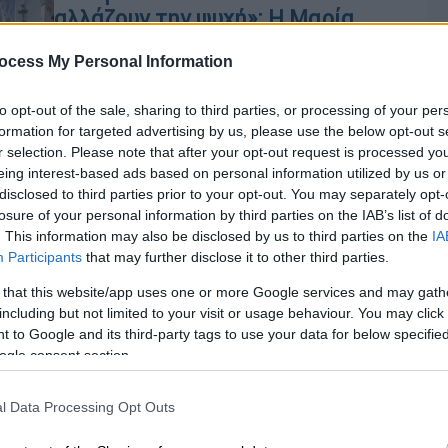
αλλάζουν την ψυχή»: Η Μαρία
Μενούνος γονάτισε στην Παναγία
ocess My Personal Information
της Τήνου μαζί με την κόρη της
Η Ελληνοαμερικανίδα παρουσιάστρια
to opt-out of the sale, sharing to third parties, or processing of your per
έχει εκφράσει πολλές φορές την
formation for targeted advertising by us, please use the below opt-out s
έντονη πίστη της στο Θεό
r selection. Please note that after your opt-out request is processed y
eing interest-based ads based on personal information utilized by us or
disclosed to third parties prior to your opt-out. You may separately opt-
losure of your personal information by third parties on the IAB’s list of
Απόψεις
|
15.08.2021 11:52
. This information may also be disclosed by us to third parties on the
IA
Participants
that may further disclose it to other third parties.
Ανήμερα της Παναγιάς: Πώς ένα
καημός σε οδηγεί γονατιστό σε
 that this website/app uses one or more Google services and may gath
κάτι πιο δυνατό από τις απόψεις
including but not limited to your visit or usage behaviour. You may click 
 to Google and its third-party tags to use your data for below specifi
σου
ogle consent section.
Κε
Τους βλέπεις να σέρνονται με τα
Κ
γόνατα μέχρι τη Χάρη της. Ανήμερα
l Data Processing Opt Outs
0
της Παναγιάς. Και τι είναι αυτό που