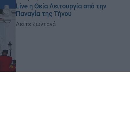
Live η Θεία Λειτουργία από την
Παναγία της Τήνου
Δείτε ζωντανά
νταύγουστος
Κυριάκος Μητσοτάκης