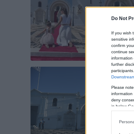
Do Not Pr
If you wish 
sensitive in
confirm you
continue se
information 
further disc
participants
Downstream 
Please note
information 
deny consent
in below Go
Persona