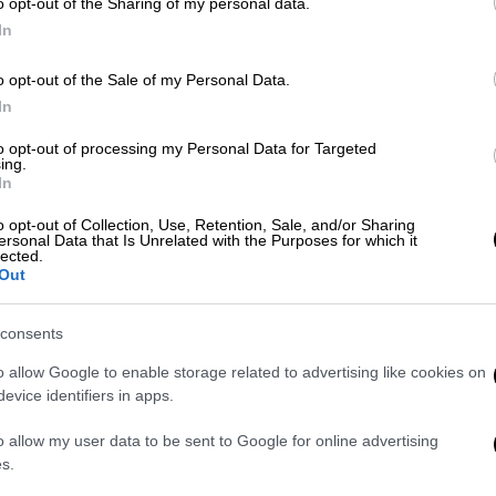
τους γονάτισε, καλύτερα να μην το
o opt-out of the Sharing of my personal data.
μάθεις και να μην το νοιώσεις ποτέ!
In
o opt-out of the Sale of my Personal Data.
Ώρ
In
Πολιτική
|
15.08.2019 14:06
Θ
Μητσοτάκης: Η Ελλάδα επιτέλους
to opt-out of processing my Personal Data for Targeted
κ
ing.
βλέπει το μέλλον της με
In
αισιοδοξία
o opt-out of Collection, Use, Retention, Sale, and/or Sharing
«Η σκέψη μας είναι με τους
ersonal Data that Is Unrelated with the Purposes for which it
lected.
συμπολίτες μας που δοκιμάζονται
Ώρ
Out
από τις μεγάλες φωτιές», τόνισε στις
Ώ
δηλώσεις του
consents
o allow Google to enable storage related to advertising like cookies on
evice identifiers in apps.
ΑΠ
Πολιτική
|
15.08.2019 10:26
o allow my user data to be sent to Google for online advertising
Τ
s.
ΝΔ: Στην Τήνο ο Κυριάκος
μ