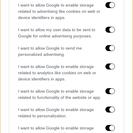
Επανεκκινούν οι εργασίες στον
I want to allow Google to enable storage
αρχαιολογικό χώρο της Αμφίπολης
related to advertising like cookies on web or
device identifiers in apps.
Θα ολοκληρωθούν μέχρι το τέλος του
χρόνου οι σωστικές παρεμβάσεις εντός του
I want to allow my user data to be sent to
μνημειακού συγκροτήματος στον Τύμβο
Google for online advertising purposes.
Καστά, διαβεβαιώνει η υπουργός
Πολιτισμού, Λένα Μενδώνη. Οι άλλες
I want to allow Google to send me
εργασίες στον αρχαιολογικό χώρο.
personalized advertising.
ΑΛΛΑ #TAGS
I want to allow Google to enable storage
related to analytics like cookies on web or
Λίνα Μενδώνη
Αμφίπολη
device identifiers in apps.
γεωφυσική διασκόπηση
I want to allow Google to enable storage
related to functionality of the website or app.
Γρηγόρης Τσόκας
I want to allow Google to enable storage
related to personalization.
εργασίες αναστήλωσης
I want to allow Google to enable storage
Κεντρικό Αρχαιολογικό Συμβούλιο