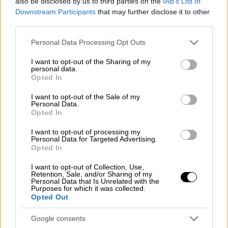
also be disclosed by us to third parties on the
IAB’s List of
Ξεκινούν άμεσα οι αρχαιολογικές έρευνες.
Downstream Participants
that may further disclose it to other
Τι λέει στο ethnos.gr ο κ. Τσόκας.
third parties.
Please note that this website/app uses one or more Google
Personal Data Processing Opt Outs
services and may gather and store information including but
not limited to your visit or usage behaviour. You may click to
I want to opt-out of the Sharing of my
personal data.
grant or deny consent to Google and its third-party tags to
Opted In
use your data for below specified purposes in below Google
consent section.
I want to opt-out of the Sale of my
Personal Data.
Opted In
I want to opt-out of processing my
Personal Data for Targeted Advertising.
Opted In
I want to opt-out of Collection, Use,
Retention, Sale, and/or Sharing of my
Personal Data that Is Unrelated with the
Purposes for which it was collected.
Opted Out
Πολιτισμός
|
27.04.2020 13:48
Google consents