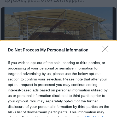
Do Not Process My Personal Information
If you wish to opt-out of the sale, sharing to third parties, or
processing of your personal or sensitive information for
targeted advertising by us, please use the below opt-out
Πολιτισμός
|
16.06.2020 18:00
section to confirm your selection. Please note that after your
opt-out request is processed you may continue seeing
Μια θαμμένη πόλη αποκαλύπτεται δίπλα
interest-based ads based on personal information utilized by
στον τύμβο Καστά στην Αμφίπολη
us or personal information disclosed to third parties prior to
Αρχαία αρχιτεκτονικά λείψανα «έδειξε» η
your opt-out. You may separately opt-out of the further
disclosure of your personal information by third parties on the
γεωφυσική διασκόπηση του καθηγητή,
IAB’s list of downstream participants. This information may
Γρηγόρη Τσόκα και της ομάδας του.