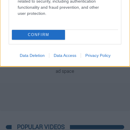
related to security, including authentication
functionality and fraud prevention, and other
εργασίες συντήρησης
user protection.
CONFIRM
Data Deletion
Data Access
Privacy Policy
POPULAR VIDEOS