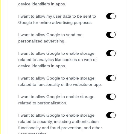
device identifiers in apps.
I want to allow my user data to be sent to
Google for online advertising purposes.
I want to allow Google to send me
Πολιτική
|
17.09.2025 18:37
personalized advertising.
Επανεκκίνησαν οι διαβουλεύσεις
I want to allow Google to enable storage
Ελλάδας-Λιβύης για την οριοθέτηση ΑΟΖ
related to analytics like cookies on web or
- Στο προσκήνιο η διμερής συνεργασία
device identifiers in apps.
στο μεταναστευτικό
I want to allow Google to enable storage
Τι συζητήθηκε στη συνάντηση Γεραπετρίτη
related to functionality of the website or app.
με τον Taher Salem Al Baour
I want to allow Google to enable storage
related to personalization.
I want to allow Google to enable storage
related to security, including authentication
functionality and fraud prevention, and other