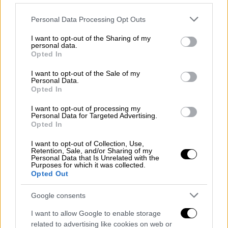
Please note that this website/app uses one or more Google
Personal Data Processing Opt Outs
Πολιτική
|
05.12.2025 18:16
services and may gather and store information including but
not limited to your visit or usage behaviour. You may click to
I want to opt-out of the Sharing of my
Συνάντηση Γεραπετρίτη με Ίσα:
personal data.
grant or deny consent to Google and its third-party tags to
«Παράνομο το τουρκολιβυκό μνημόνιο» -
Opted In
use your data for below specified purposes in below Google
Στο επίκεντρο οι σχέσεις Αθήνας-
consent section.
I want to opt-out of the Sale of my
Τρίπολης
Personal Data.
Opted In
«Στόχος μια Μεσόγειος σταθερότητας και
I want to opt-out of processing my
ευημερίας»
Personal Data for Targeted Advertising.
Opted In
I want to opt-out of Collection, Use,
Retention, Sale, and/or Sharing of my
Personal Data that Is Unrelated with the
Purposes for which it was collected.
Opted Out
Google consents
I want to allow Google to enable storage
related to advertising like cookies on web or