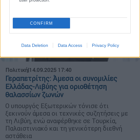
user protection.
CONFIRM
Data Deletion
Data Access
Privacy Policy
Πολιτική
|
14.09.2025 17:40
Γεραπετρίτης: Άμεσα οι συνομιλίες
Ελλάδας-Λιβύης για οριοθέτηση
θαλασσίων ζωνών
Ο υπουργός Εξωτερικών τόνισε ότι
ξεκινούν άμεσα οι τεχνικές συζητήσεις με
τη Λιβύη, ενώ αναφέρθηκε σε Τουρκία,
Παλαιστινιακό και τη γενικότερη διεθνή
αστάθεια