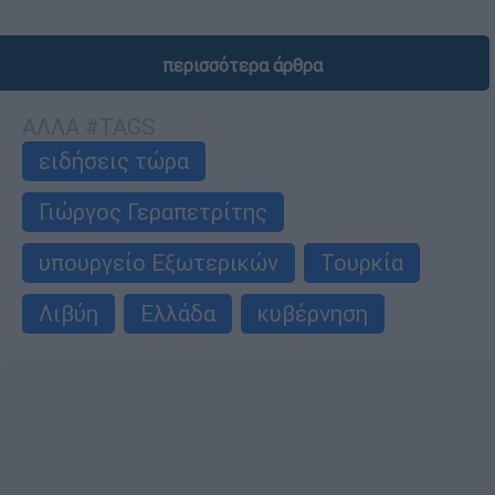
περισσότερα άρθρα
ΑΛΛΑ #TAGS
ειδήσεις τώρα
Γιώργος Γεραπετρίτης
υπουργείο Εξωτερικών
Τουρκία
Λιβύη
Ελλάδα
κυβέρνηση