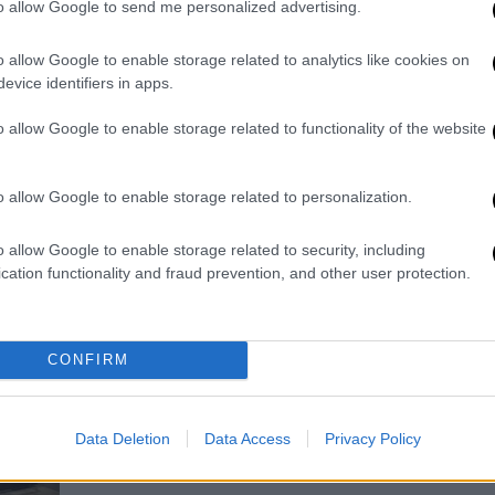
Με αφορμή την ονομαστική γιορτή
to allow Google to send me personalized advertising.
του αδελφού της, η Δήμητρα
Κατσαφάδου έκανε μία ανάρτηση στο
o allow Google to enable storage related to analytics like cookies on
evice identifiers in apps.
προσωπικό της προφίλ στο
Instagram, υπογραμμίζοντας πως
o allow Google to enable storage related to functionality of the website
είναι ένας από τους πιο σπουδαίους
ανθρώπους της ζωής της
o allow Google to enable storage related to personalization.
o allow Google to enable storage related to security, including
Lifestyle
|
14.10.2022 15:57
cation functionality and fraud prevention, and other user protection.
Δήμητρα Κατσαφάδου: Διαψεύδει
την είδηση ότι συνελήφθη
συνεργάτης της για τη ληστεία
CONFIRM
στο κατάστημά της
Τι αναφέρει στην ανάρτησή της στα
Data Deletion
Data Access
Privacy Policy
social media