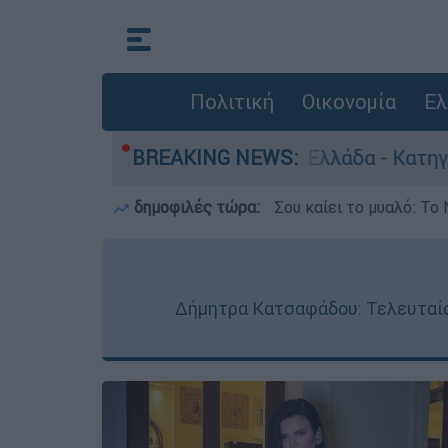
Πολιτική
Οικονομία
Ελ
ρωποκτονίες στην Ελλάδα - Κατηγορείται και γι
BREAKING NEWS:
δημοφιλές τώρα:
Σου καίει το μυαλό: Το 
Δήμητρα Κατσαφάδου: Τελευταία ν