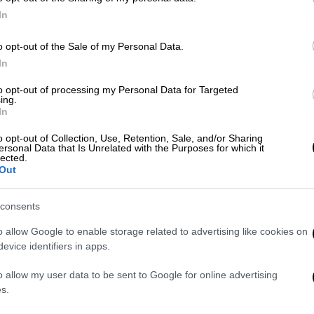
In
o opt-out of the Sale of my Personal Data.
Ελλάδα
|
05.01.2024 19:05
In
Αγωνία για γνωστή επιχειρηματία:
Της έκλεψαν 290.000 ευρώ από το
to opt-out of processing my Personal Data for Targeted
ing.
χρηματοκιβώτιό της
In
Ο δράστης πέρασε το κατώφλι του
o opt-out of Collection, Use, Retention, Sale, and/or Sharing
ανακριτή, αφού πρώτα είχε εκδοθεί
ersonal Data that Is Unrelated with the Purposes for which it
lected.
σε βάρος του διεθνές ένταλμα
Out
σύλληψης
consents
o allow Google to enable storage related to advertising like cookies on
Lifestyle
|
08.12.2022 10:40
evice identifiers in apps.
Δήμητρα Κατσαφάδου: «Ο
αδερφός μου με σήκωσε από τον
o allow my user data to be sent to Google for online advertising
s.
καναπέ της κατάθλιψης»