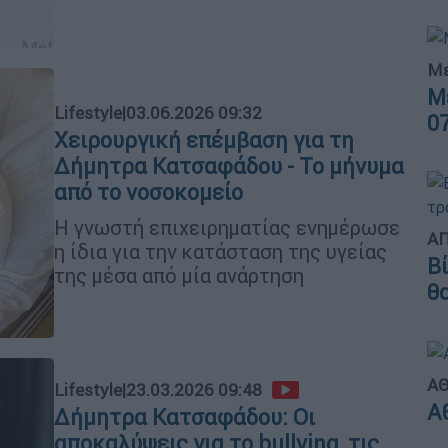
Με
Μ
Lifestyle
|
03.06.2026 09:32
0
Χειρουργική επέμβαση για τη
Δήμητρα Κατσαφάδου - Το μήνυμα
από το νοσοκομείο
Η γνωστή επιχειρηματίας ενημέρωσε
ΑΠ
η ίδια για την κατάσταση της υγείας
Β
της μέσα από μία ανάρτηση
θ
ΑΘ
Lifestyle
|
23.03.2026 09:48
Α
Δήμητρα Κατσαφάδου: Οι
αποκαλύψεις για το bullying, τις