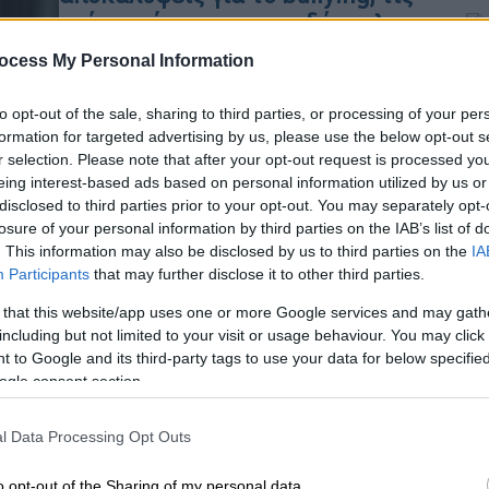
κρίσεις άγχους και τη δύσκολη
διαδρομή προς την επιτυχία
ocess My Personal Information
ΑΠ
Η γνωστή επιχειρηματίας μίλησε για
όλα στη συνέντευξή της στον Σταύρο
Μ
to opt-out of the sale, sharing to third parties, or processing of your per
formation for targeted advertising by us, please use the below opt-out s
Θεοδωράκη
Α
r selection. Please note that after your opt-out request is processed y
eing interest-based ads based on personal information utilized by us or
disclosed to third parties prior to your opt-out. You may separately opt-
losure of your personal information by third parties on the IAB’s list of
. This information may also be disclosed by us to third parties on the
IA
Participants
that may further disclose it to other third parties.
Lifestyle
|
12.02.2024 20:20
Δήμητρα Κατσαφάδου: Η
 that this website/app uses one or more Google services and may gath
εξομολόγηση για την περιπέτεια
including but not limited to your visit or usage behaviour. You may click 
 to Google and its third-party tags to use your data for below specifi
υγείας της - «Θα σηκωθώ ξανά με
ogle consent section.
τη βοήθεια του Θεού»
Η ανάρτηση που έκανε στο Instagram
l Data Processing Opt Outs
o opt-out of the Sharing of my personal data.