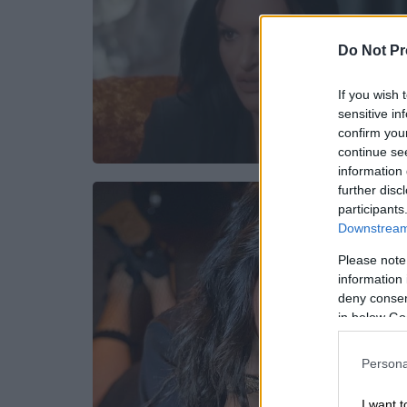
Do Not Pr
If you wish 
sensitive in
confirm you
continue se
information 
further disc
participants
Downstream 
Please note
information 
deny consent
in below Go
Persona
I want t