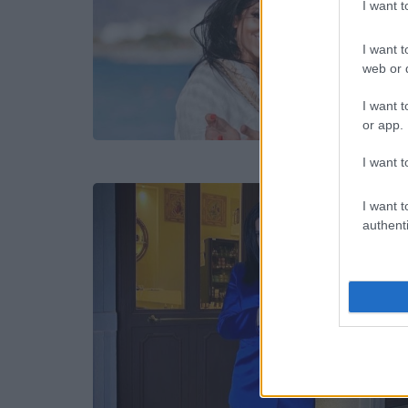
I want 
I want t
web or d
I want t
or app.
I want t
I want t
authenti