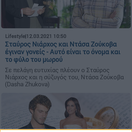
Lifestyle
|
12.03.2021 10:50
Σταύρος Νιάρχος και Ντάσα Ζούκοβα
έγιναν γονείς - Αυτό είναι το όνομα και
το φύλο του μωρού
Σε πελάγη ευτυχίας πλέουν ο Σταύρος
Νιάρχος και η σύζυγός του, Ντάσα Ζούκοβα
(Dasha Zhukova)