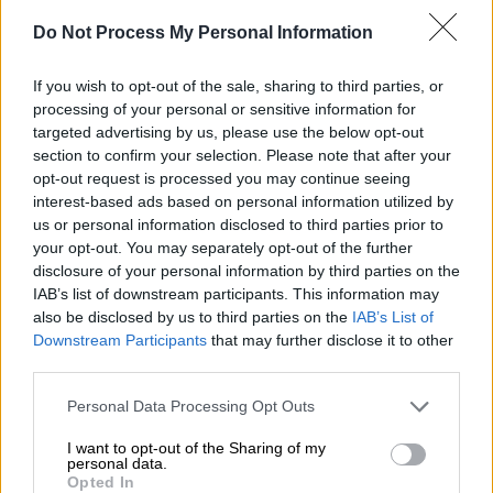
Do Not Process My Personal Information
If you wish to opt-out of the sale, sharing to third parties, or
processing of your personal or sensitive information for
Lifestyle
|
15.12.2020 19:05
targeted advertising by us, please use the below opt-out
Σταύρος Νιάρχος - Ντάσα Ζούκοβα:
section to confirm your selection. Please note that after your
Παντρεύτηκαν μυστικά στο Παρίσι
opt-out request is processed you may continue seeing
interest-based ads based on personal information utilized by
Ανάμεσα στους καλεσμένους ήταν η
us or personal information disclosed to third parties prior to
οικογένεια Μπέκαμ, οι Live Tyler, Tory Burch
your opt-out. You may separately opt-out of the further
και Larry Gagosian
disclosure of your personal information by third parties on the
IAB’s list of downstream participants. This information may
also be disclosed by us to third parties on the
IAB’s List of
Downstream Participants
that may further disclose it to other
third parties.
Please note that this website/app uses one or more Google
Personal Data Processing Opt Outs
services and may gather and store information including but
not limited to your visit or usage behaviour. You may click to
I want to opt-out of the Sharing of my
personal data.
grant or deny consent to Google and its third-party tags to
Opted In