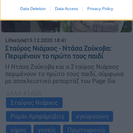
Data Deletion
Data Access
Privacy Policy
Lifestyle
|
15.12.2020 18:41
Σταύρος Νιάρχος - Ντάσα Ζούκοβα:
Περιμένουν το πρώτο τους παιδί
Η Ντάσα Ζούκοβα και ο Σταύρος Νιάρχος
περιμένουν το πρώτο τους παιδί, σύμφωνα
με αποκλειστικό ρεπορτάζ του Page Six
ΑΛΛΑ #TAGS
Σταύρος Νιάρχος
Ρομάν Αμπράμοβιτς
εγκυμοσύνη
γάμος
γονείς
Πρωτοχρονιά