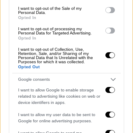
use your data for below specified purposes in below Google
consent section.
I want to opt-out of the Sale of my
Personal Data.
Opted In
I want to opt-out of processing my
Lifestyle
|
15.12.2020 19:04
Personal Data for Targeted Advertising.
Σταύρος Νιάρχος: Ο παραμυθένιος
Opted In
γάμος των 5,8 εκατ. ευρώ με την πρώην
I want to opt-out of Collection, Use,
του Αμπράμοβιτς
Retention, Sale, and/or Sharing of my
Personal Data that Is Unrelated with the
Purposes for which it was collected.
Ο γάμος πραγματοποιήθηκε σε μια λαμπερή
Opted Out
τελετή στο χιονισμένο Σεν Μόριτζ της
Ελβετίας, το βράδυ της Παρασκευής
Google consents
I want to allow Google to enable storage
related to advertising like cookies on web or
device identifiers in apps.
I want to allow my user data to be sent to
Google for online advertising purposes.
I want to allow Google to send me