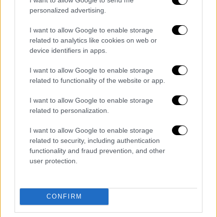
personalized advertising.
I want to allow Google to enable storage
related to analytics like cookies on web or
device identifiers in apps.
Lifestyle
|
15.12.2020 18:47
Σταύρος Νιάρχος: Παντρεύεται την
I want to allow Google to enable storage
related to functionality of the website or app.
Ντάσα Ζούκοβα, πρώην σύζυγο του
Αμπράμοβιτς
I want to allow Google to enable storage
related to personalization.
Ο Σταύρος Νιάρχος έκανε πρόταση γάμου
στη Ρωσίδα καλλονή Ντάσα Ζούκοβα στο
I want to allow Google to enable storage
πάρτι των γενεθλίων της στο Χάρλεμ
related to security, including authentication
functionality and fraud prevention, and other
user protection.
CONFIRM