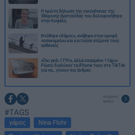
Η πρώτη δήλωση της οικογένειας της
38χρονης Βρετανίδας που δολοφονήθηκε
στην Κυψέλη
Ντύθηκε «Χάρος», ανέβηκε στην οροφή
νοσοκομείου και κοιτούσε επίμονα τους
ασθενείς
«Όχι γκέι 17 Pro, αλλά σπασμένο 11άρι»:
Ρώσοι διαλύουν τα iPhone τους στο TikTok
για να... γίνουν πιο άνδρες
επόμενο
άρθρο
#TAGS
γάμος
Nina Flohr