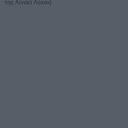
της Λίνσεϊ Λόχαν).