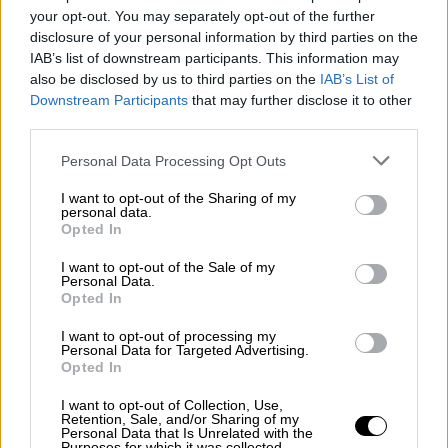
your opt-out. You may separately opt-out of the further
disclosure of your personal information by third parties on the
View this post on Instagram
IAB’s list of downstream participants. This information may
also be disclosed by us to third parties on the
IAB’s List of
Downstream Participants
that may further disclose it to other
third parties.
Please note that this website/app uses one or more Google
Personal Data Processing Opt Outs
services and may gather and store information including but
not limited to your visit or usage behaviour. You may click to
I want to opt-out of the Sharing of my
personal data.
grant or deny consent to Google and its third-party tags to
Opted In
use your data for below specified purposes in below Google
consent section.
I want to opt-out of the Sale of my
A post shared by Dasha Zhukova (@dasha)
Personal Data.
Opted In
I want to opt-out of processing my
Σταύρος Νιάρχος - Ντάσα Ζούκοβα:
Personal Data for Targeted Advertising.
Opted In
Σπάνια εμφάνιση στον γάμο του
Φίλιπου και της Nina Flohr
I want to opt-out of Collection, Use,
Retention, Sale, and/or Sharing of my
Personal Data that Is Unrelated with the
Ο
Σταύρος Νιάρχος
και η
Ντάσα
Purposes for which it was collected.