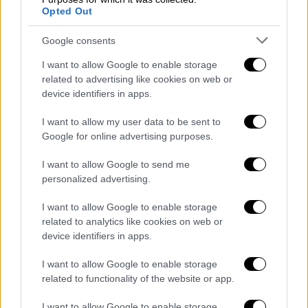
Opted Out
Ζούκοβα
(Dasha Zhukova), απέκτησαν πριν
από μερικούς μήνες το πρώτο τους παιδί. Το
Google consents
ζευγάρι
παντρεύτηκε τον χειμώνα του 2020
I want to allow Google to enable storage
στο 5άστερο ξενοδοχείο Kulm St. Moritz,
το
related to advertising like cookies on web or
οποίο ανήκει στην οικογένεια Νιάρχου με
device identifiers in apps.
300 καλεσμένους και ένα γαμήλιο πάρτι που
κράτησε 48 ώρες.
I want to allow my user data to be sent to
Google for online advertising purposes.
Η 40χρονη επιχειρηματίας, ήταν παντρεμένη
I want to allow Google to send me
για εννέα χρόνια με τον
Ρώσο
personalized advertising.
μεγιστάνα
Ρόμαν Αμπράμοβιτς
και μαζί
έχουν αποκτήσει
μία κόρη, τη Λία και έναν
I want to allow Google to enable storage
γιο, τον Άαρον Αλεξάντερ. Το ζευγάρι πήρε
related to analytics like cookies on web or
device identifiers in apps.
φιλικό διαζύγιο το 2017. Ο διακανονισμός
περιελάμβανε την μεταφορά περιουσιακών
I want to allow Google to enable storage
στοιχείων αξίας άνω των 92 εκατομμυρίων
related to functionality of the website or app.
δολαρίων στην Ντάσα,
I want to allow Google to enable storage