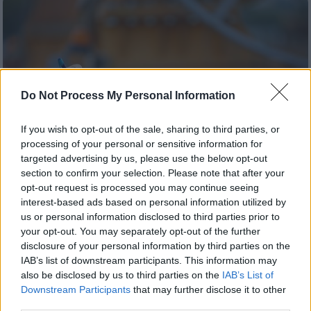
Do Not Process My Personal Information
If you wish to opt-out of the sale, sharing to third parties, or
processing of your personal or sensitive information for
targeted advertising by us, please use the below opt-out
section to confirm your selection. Please note that after your
opt-out request is processed you may continue seeing
interest-based ads based on personal information utilized by
us or personal information disclosed to third parties prior to
Οικονομία
|
14.01.2022 22:35
your opt-out. You may separately opt-out of the further
Αναπτυξιακός νόμος: Ποια τα κίνητρα
disclosure of your personal information by third parties on the
και οι ενισχύσεις για επενδύσεις
IAB’s list of downstream participants. This information may
also be disclosed by us to third parties on the
IAB’s List of
Κατατέθηκε το νομοσχέδιο στη Βουλή από
Downstream Participants
that may further disclose it to other
το υπουργείο Ανάπτυξης και Επενδύσεων
third parties.