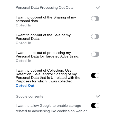
Please note that this website/app uses one or more Google
Personal Data Processing Opt Outs
services and may gather and store information including but
not limited to your visit or usage behaviour. You may click to
I want to opt-out of the Sharing of my
personal data.
grant or deny consent to Google and its third-party tags to
Opted In
use your data for below specified purposes in below Google
consent section.
I want to opt-out of the Sale of my
Personal Data.
Opted In
I want to opt-out of processing my
Personal Data for Targeted Advertising.
Opted In
Οικονομία
|
26.07.2021 10:39
I want to opt-out of Collection, Use,
Retention, Sale, and/or Sharing of my
Nέος αναπτυξιακός νόμος: Οι 3+1
Personal Data that Is Unrelated with the
Purposes for which it was collected.
πυλώνες - Στο 70% η επιδότηση
Opted Out
Το μέγιστο ποσό της επιδότησης θα φτάνει
Google consents
τα 10 εκατ. ευρώ ανά επένδυση
I want to allow Google to enable storage
related to advertising like cookies on web or