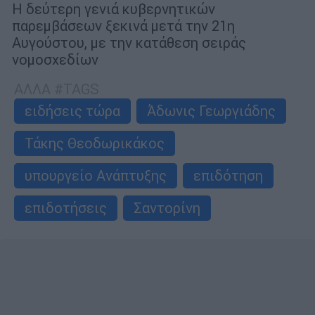
Η δεύτερη γενιά κυβερνητικών
παρεµβάσεων ξεκινά µετά την 21η
Αυγούστου, µε την κατάθεση σειράς
νοµοσχεδίων
ΑΛΛΑ #TAGS
ειδήσεις τώρα
Άδωνις Γεωργιάδης
Τάκης Θεοδωρικάκος
υπουργείο Ανάπτυξης
επιδότηση
επιδοτήσεις
Σαντορίνη