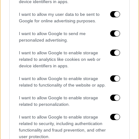
device identifiers in apps.
I want to allow my user data to be sent to
Google for online advertising purposes.
I want to allow Google to send me
personalized advertising.
I want to allow Google to enable storage
related to analytics like cookies on web or
device identifiers in apps.
I want to allow Google to enable storage
related to functionality of the website or app.
Πολιτική
|
27.01.2020 08:18
Γεωργιάδης: Πρώτο μέλημά μου να
I want to allow Google to enable storage
σώσει ο κόσμος τα σπίτια του
related to personalization.
Τι δήλωσε ο υπουργός Ανάπτυξης και
I want to allow Google to enable storage
Επενδύσεων για πλειστηριασμούς, τον νέο
related to security, including authentication
αναπτυξιακό νόμο, τις επενδύσεις και το
functionality and fraud prevention, and other
user protection.
άνοιγμα των καταστημάτων τις Κυριακές