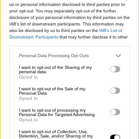
us or personal information disclosed to third parties prior to
αγέλη αδέσποτων
your opt-out. You may separately opt-out of the further
disclosure of your personal information by third parties on the
Ο ηλικιωμένος περπατούσε στην
IAB’s list of downstream participants. This information may
παραλίμνιο, όταν του επιτέθηκαν τρία
also be disclosed by us to third parties on the
IAB’s List of
σκυλιά
Downstream Participants
that may further disclose it to other
third parties.
Please note that this website/app uses one or more Google
Personal Data Processing Opt Outs
services and may gather and store information including but
not limited to your visit or usage behaviour. You may click to
I want to opt-out of the Sharing of my
personal data.
grant or deny consent to Google and its third-party tags to
Opted In
use your data for below specified purposes in below Google
consent section.
I want to opt-out of the Sale of my
Personal Data.
Opted In
I want to opt-out of processing my
Personal Data for Targeted Advertising.
Opted In
I want to opt-out of Collection, Use,
Retention, Sale, and/or Sharing of my