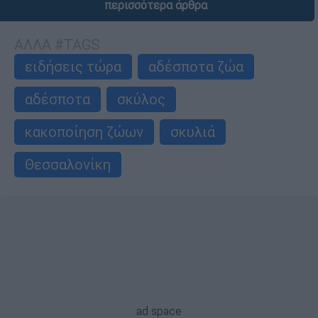
περισσότερα άρθρα
ΑΛΛΑ #TAGS
ειδήσεις τώρα
αδέσποτα ζώα
αδέσποτα
σκύλος
κακοποίηση ζώων
σκυλιά
Θεσσαλονίκη