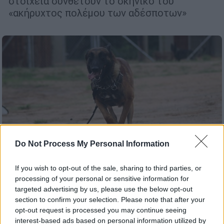
στοιχεία συνθέτουν το σκηνικό του
«ακήρυχτος πολέμου των αδέσποτων»
Do Not Process My Personal Information
If you wish to opt-out of the sale, sharing to third parties, or
processing of your personal or sensitive information for
targeted advertising by us, please use the below opt-out
Ελλάδα
|
04.04.2024 10:51
section to confirm your selection. Please note that after your
Λαχτάρησε ηλικιωμένος στα Ιωάννινα:
opt-out request is processed you may continue seeing
interest-based ads based on personal information utilized by
Έπεσε στη λίμνη επειδή τον κυνηγούσε