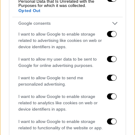
Personal Data that Is Unrelated with the
Purposes for which it was collected.
Ελλάδα
|
26.03.2024 15:39
Opted Out
Σώσε ένα αδέσποτο: Η Adopt a Paw
Google consents
Today και το ethnos.gr σάς περιμένουν
σε μία ιδιαίτερη μέρα υιοθεσίας
I want to allow Google to enable storage
related to advertising like cookies on web or
Η Adopt a Paw Today και το ethnos.gr σάς
device identifiers in apps.
περιμένουν σε μία ιδιαίτερη ημέρα
υιοθεσίας σκύλων και γατών που σώθηκαν
I want to allow my user data to be sent to
από τον δρόμο
Google for online advertising purposes.
I want to allow Google to send me
personalized advertising.
I want to allow Google to enable storage
related to analytics like cookies on web or
device identifiers in apps.
I want to allow Google to enable storage
related to functionality of the website or app.