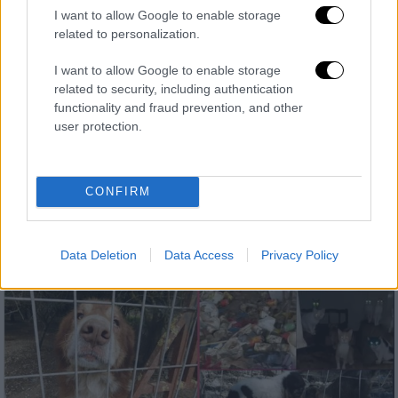
I want to allow Google to enable storage
related to personalization.
I want to allow Google to enable storage
related to security, including authentication
functionality and fraud prevention, and other
Ελλάδα
|
17.12.2023 16:42
user protection.
Θεσσαλονίκη: Συνελήφθη 50χρονος -
Επιτέθηκε με αιχμηρό αντικείμενο σε
αδέσποτα σκυλιά
CONFIRM
Ο 50χρονος κατηγορείται για παράβαση της
νομοθεσίας περί όπλων και περί ζώων
Data Deletion
Data Access
Privacy Policy