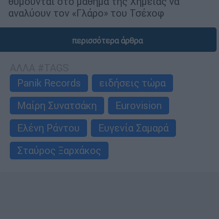
θυµούνται στο µάθηµα της Χηµείας να
αναλύουν τον «Γλάρο» του Τσέχοφ
περισσότερα άρθρα
ΑΛΛΑ #TAGS
Panik Records
ειδήσεις τώρα
Μαίρη Συνατσάκη
Eurovision
Ελένη Ράντου
Ευγενία Σαμαρά
Σταύρος Ξαρχάκος