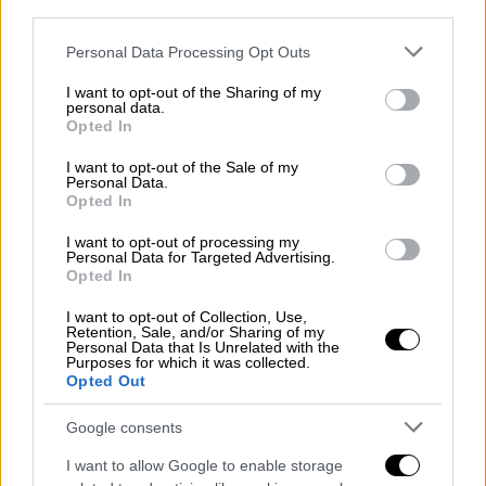
Η Demy μίλησε για τη συμμετοχή της στη
third parties.
Eurovision και αποκάλυψε πως από μικρό
Please note that this website/app uses one or more Google
Personal Data Processing Opt Outs
παιδί πάσχει από την ψυχική νόσο «OCD»
services and may gather and store information including but
not limited to your visit or usage behaviour. You may click to
I want to opt-out of the Sharing of my
personal data.
grant or deny consent to Google and its third-party tags to
Opted In
use your data for below specified purposes in below Google
consent section.
I want to opt-out of the Sale of my
Personal Data.
Opted In
I want to opt-out of processing my
Personal Data for Targeted Advertising.
Opted In
I want to opt-out of Collection, Use,
Retention, Sale, and/or Sharing of my
Personal Data that Is Unrelated with the
Purposes for which it was collected.
Lifestyle
|
22.06.2020 15:57
Opted Out
H Demy μιλά για τη μεγάλη της
Google consents
εξάρτηση
I want to allow Google to enable storage
Χωρίς κινητό δεν θα μπορούσε να ζήσει -