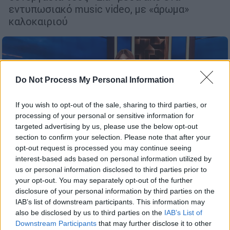
εντυπωσιακό music video, με «άρωμα»
καλοκαιριού
Do Not Process My Personal Information
If you wish to opt-out of the sale, sharing to third parties, or
processing of your personal or sensitive information for
targeted advertising by us, please use the below opt-out
section to confirm your selection. Please note that after your
opt-out request is processed you may continue seeing
interest-based ads based on personal information utilized by
us or personal information disclosed to third parties prior to
Lifestyle
|
11.02.2021 10:37
your opt-out. You may separately opt-out of the further
Demy: Πάσχω από την ψυχική νόσο
disclosure of your personal information by third parties on the
«OCD» - Μετά τη Eurovision ένιωθα ότι
IAB’s list of downstream participants. This information may
δεν ήθελα να τραγουδάω
also be disclosed by us to third parties on the
IAB’s List of
Downstream Participants
that may further disclose it to other