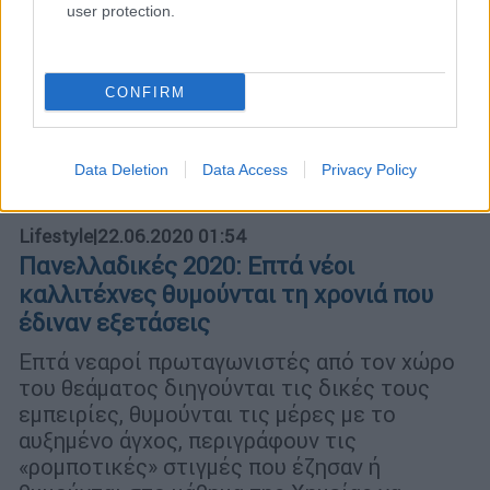
user protection.
CONFIRM
Data Deletion
Data Access
Privacy Policy
Lifestyle
|
22.06.2020 01:54
Πανελλαδικές 2020: Επτά νέοι
καλλιτέχνες θυµούνται τη χρονιά που
έδιναν εξετάσεις
Επτά νεαροί πρωταγωνιστές από τον χώρο
του θεάµατος διηγούνται τις δικές τους
εµπειρίες, θυµούνται τις µέρες µε το
αυξηµένο άγχος, περιγράφουν τις
«ροµποτικές» στιγµές που έζησαν ή