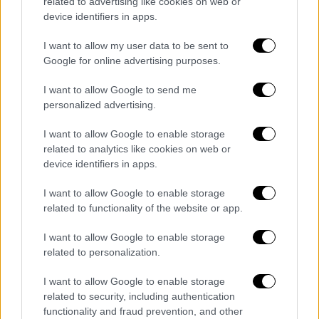
related to advertising like cookies on web or
είναι πολύ εξαρτημένη από αυτό
device identifiers in apps.
I want to allow my user data to be sent to
Google for online advertising purposes.
I want to allow Google to send me
personalized advertising.
I want to allow Google to enable storage
related to analytics like cookies on web or
device identifiers in apps.
I want to allow Google to enable storage
Lifestyle
|
22.06.2020 15:56
related to functionality of the website or app.
Demy: «Δεν φοβάμαι τις κριτικές»
I want to allow Google to enable storage
Όλα όσα αποκάλυψε στο People λίγες μέρες
related to personalization.
μετά το ντεμπούτο της στη μεγάλη οθόνη
I want to allow Google to enable storage
related to security, including authentication
functionality and fraud prevention, and other