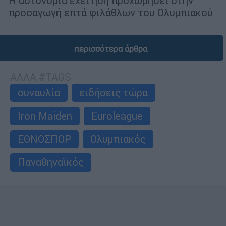
Η αστυνομία έχει ήδη προχωρήσει στην
προσαγωγή επτά φιλάθλων του Ολυμπιακού
περισσότερα άρθρα
ΑΛΛΑ #TAGS
συναυλία
ειδήσεις τώρα
Iron Maiden
Euroleague
ΕΘΝΟΣΠΟΡ
Ολυμπιακός
Παναθηναϊκός