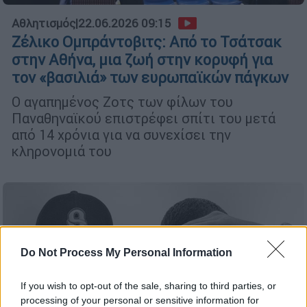
Αθλητισμός
|
22.06.2026 09:15
Ζέλικο Ομπράντοβιτς: Από το Τσάτσακ
στην Αθήνα, μια ζωή στην κορυφή για
τον «βασιλιά» των ευρωπαϊκών πάγκων
Ο αγαπημένος Ζοτς των φίλων του
Παναθηναϊκού επιστρέφει σπίτι του μετά
από 14 χρόνια για να συνεχίσει την
κληρονομιά του
Do Not Process My Personal Information
If you wish to opt-out of the sale, sharing to third parties, or
processing of your personal or sensitive information for