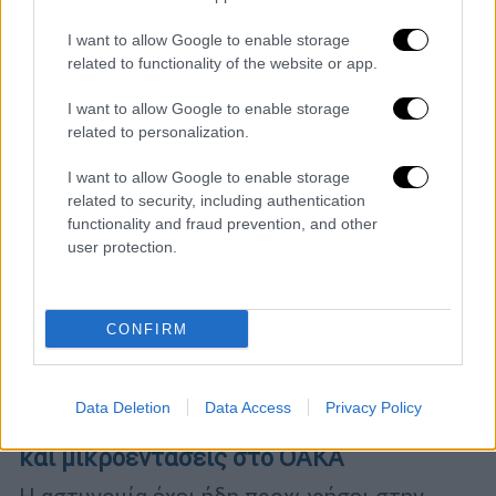
I want to allow Google to enable storage
related to functionality of the website or app.
I want to allow Google to enable storage
related to personalization.
I want to allow Google to enable storage
related to security, including authentication
functionality and fraud prevention, and other
user protection.
CONFIRM
Ελλάδα
|
24.05.2026 20:42
Final Four: Προειδοποίηση ΕΛΑΣ σε
Data Deletion
Data Access
Privacy Policy
όσους δεν έχουν εισιτήριο - Συλλήψεις
και μικροεντάσεις στο ΟΑΚΑ