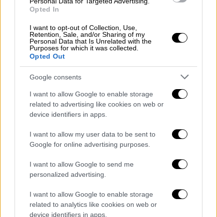
Personal Data for Targeted Advertising.
Opted In
I want to opt-out of Collection, Use,
Retention, Sale, and/or Sharing of my
Personal Data that Is Unrelated with the
Purposes for which it was collected.
Opted Out
Google consents
I want to allow Google to enable storage
Μουσική
|
02.06.2026 18:54
related to advertising like cookies on web or
Ποιοι προκάλεσαν μεγαλύτερο σεισμό
device identifiers in apps.
στο ΟΑΚΑ; Νικητές των... Ρίχτερ οι
Metallica - Τι έκαναν Iron Maiden και
I want to allow my user data to be sent to
Google for online advertising purposes.
Ολυμπιακός
Οι Metallica προκάλεσαν 2,5 φορές
I want to allow Google to send me
personalized advertising.
ισχυρότερες δονήσεις από τους Iron Maiden
- Σεισμικά σήματα και από τον τελικό του
I want to allow Google to enable storage
Ολυμπιακού
related to analytics like cookies on web or
device identifiers in apps.