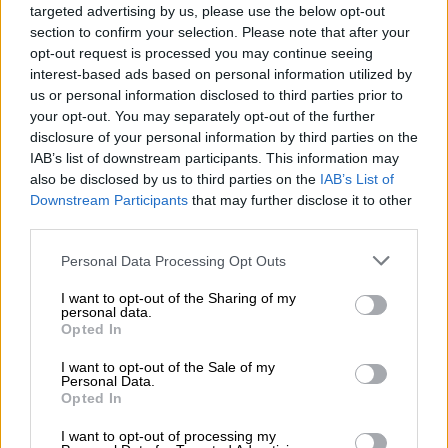
targeted advertising by us, please use the below opt-out
section to confirm your selection. Please note that after your
opt-out request is processed you may continue seeing
interest-based ads based on personal information utilized by
us or personal information disclosed to third parties prior to
your opt-out. You may separately opt-out of the further
disclosure of your personal information by third parties on the
Μουσική
|
13.06.2026 21:15
IAB’s list of downstream participants. This information may
Έρχεται το Flame Music Festival: Η
also be disclosed by us to third parties on the
IAB’s List of
ελληνική urban σκηνή σε ένα διήμερο
Downstream Participants
that may further disclose it to other
υπερθέαμα στο Telekom Center Athens
third parties.
Headliners των δύο ημερών οι ΛΕΞ και
Please note that this website/app uses one or more Google
Personal Data Processing Opt Outs
Bloody Hawk αντίστοιχα
services and may gather and store information including but
not limited to your visit or usage behaviour. You may click to
I want to opt-out of the Sharing of my
personal data.
grant or deny consent to Google and its third-party tags to
Opted In
use your data for below specified purposes in below Google
consent section.
I want to opt-out of the Sale of my
Personal Data.
Opted In
I want to opt-out of processing my